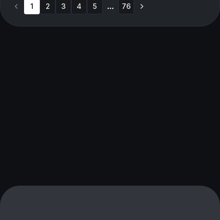
1
2
3
4
5
76
More pages