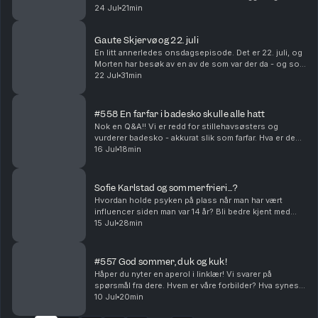
hvis Vegard egentlig bare har vært en hemmelig agent
24 Jul
21min
for PST i alle disse årene? Produsert av Ingrid Ali...
Gaute Skjervø og 22. juli
En litt annerledes onsdagsepisode. Det er 22. juli, og
Morten har besøk av en av de som var der da - og som
fremdeles lever med trusler og bekymring. Hvordan
22 Jul
31min
fikser man det, og hva gir håp midt oppi d...
#558 En farfar i badesko skulle alle hatt
Nok en Q&A!! Vi er redd for stillehavsøsters og
vurderer badesko - akkurat slik som farfar. Hva er den
pinligste meldingen vi har sendt feil? Og hvilke
16 Jul
18min
kjendiser ville vi helst vært i familie med?? Pr...
Sofie Karlstad og sommerfrieri...?
Hvordan holde psyken på plass når man har vært
influencer siden man var 14 år? Bli bedre kjent med
Sofie Karlstad i denne sommerpraten! Vi krysser
15 Jul
28min
fingrene for et frieri i sommer… Produsert av Ingrid...
#557 God sommer, duk og kuk!
Håper du nyter en aperol i linklær! Vi svarer på
spørsmål fra dere. Hvem er våre forbilder? Hva synes
vi egentlig om Heated Rivalry? Og hva hadde vi gjort
10 Jul
20min
hvis vi byttet liv for en dag? Produsert av I...