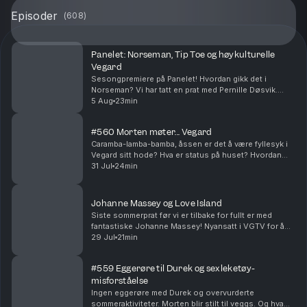
Episoder
(
608
)
Panelet: Norseman, Tip Toe og høykulturelle
Vegard
Sesongpremiere på Panelet! Hvordan gikk det i
Norseman? Vi har tatt en prat med Pernille Døsvik.
Morten har fått oppheng på ny serie og Vegard har
5 Aug
23min
hatt en meget høykulturell sommer (stikkord:
basseng,...
#560 Morten møter... Vegard
Caramba-lamba-bamba, åssen er det å være fyllesyk i
Vegard sitt hode? Hva er status på huset? Hvordan
skal Vegard lage egne juletradisjoner? Produsert av
31 Jul
24min
Ingrid Alice Mortensen. P.S! Vi har sesongstar...
Johanne Massey og Love Island
Siste sommerprat før vi er tilbake for fullt er med
fantastiske Johanne Massey! Nyansatt i VGTV for å
løfte Love Island til nye høyder. Hvordan hadde
29 Jul
21min
Morten og Johanne hatt det på ferie sammen? Og
hvi...
#559 Eggerøre til Durek og sexleketøy-
misforståelse
Ingen eggerøre med Durek og overvurderte
sommeraktiviteter. Morten blir stilt til veggs. Og hva