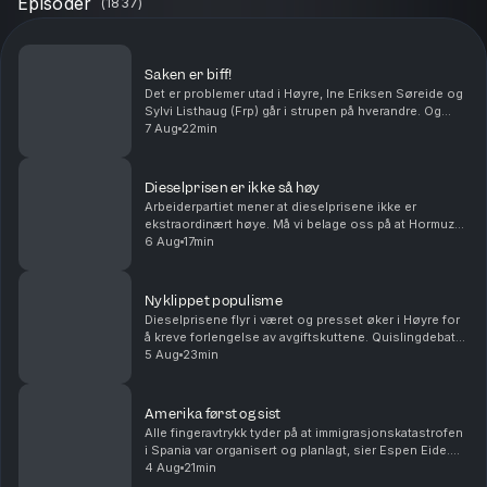
Episoder
(
1837
)
Saken er biff!
Det er problemer utad i Høyre, Ine Eriksen Søreide og
Sylvi Listhaug (Frp) går i strupen på hverandre. Og
Rødt går inn i debatten om prisen på indrefilet, slik er
7 Aug
22min
det i verdens rikeste land. Med Ander...
Dieselprisen er ikke så høy
Arbeiderpartiet mener at dieselprisene ikke er
ekstraordinært høye. Må vi belage oss på at Hormuz-
stredet blir liggende bak betalingsmur i uoverskuelig
6 Aug
17min
fremtid? Antall sivile Ukrainere som blir drept ...
Nyklippet populisme
Dieselprisene flyr i været og presset øker i Høyre for
å kreve forlengelse av avgiftskuttene. Quislingdebatt i
Sverige, den norske landssvikeren er aktualisert i
5 Aug
23min
landet som holdt seg nøytral under and...
Amerika først og sist
Alle fingeravtrykk tyder på at immigrasjonskatastrofen
i Spania var organisert og planlagt, sier Espen Eide.
Bør det innføre et tak for samlede velferdsytelser er
4 Aug
21min
debatten etter et regnestykke til NAV...