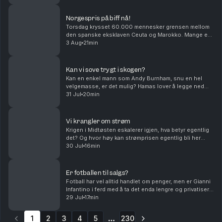
Norgespris på biff nå!
Torsdag krysset 60.000 mennesker grensen mellom
den spanske eksklaven Ceuta og Marokko. Mange er
drept og alle skylder på hverandre i sakens anledning,
3 Aug
21min
og må det innføres norgespris på biff i dette la...
Kan vi sove trygt i skogen?
Kan en enkel mann som Andy Burnham, snu en hel
velgemasse, er det mulig? Hamas lover å legge ned
våpenet, er det et gjennombrudd eller er det ren
31 Jul
20min
ønsketetenkning. Og har menn et spesielt ansvar når
de...
Vi krangler om strøm
Krigen i Midtøsten eskalerer igjen, hva betyr egentlig
det? Og hvor høy kan strømprisen egentlig bli her
hjemme? Med Hanne Skartveit, Ayesha Wolasmal og
30 Jul
16min
Roar Valderhaug. Produsent Sara Gustavsen. Ansv...
Er fotballen til salgs?
Fotball har vel alltid handlet om penger, men er Gianni
Infantino i ferd med å ta det enda lengre og privatisere
fotball-VM. Og hvem skal lede an i debatten om
29 Jul
17min
fordommer mot homofile i muslimske miljø...
1
2
3
4
5
230