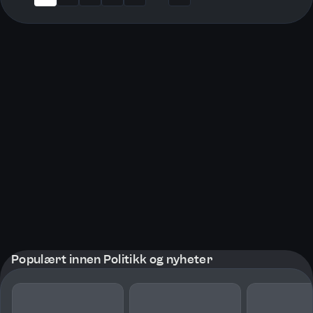
More pages
Populært innen Politikk og nyheter