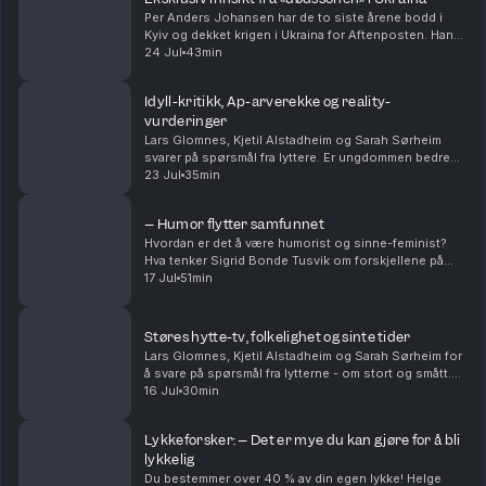
Per Anders Johansen har de to siste årene bodd i
Kyiv og dekket krigen i Ukraina for Aftenposten. Han
har vært ved fronten og møtt mennesker som har gått
24 Jul
43min
fra å ha helt vanlige jobber og liv, til å nå ...
Idyll-kritikk, Ap-arverekke og reality-
vurderinger
Lars Glomnes, Kjetil Alstadheim og Sarah Sørheim
svarer på spørsmål fra lyttere. Er ungdommen bedre
eller verre enn tidligere? Hvem og hvordan tar noen
23 Jul
35min
over etter Jonas Gahr Støre og Trygve Slagsvold ...
– Humor flytter samfunnet
Hvordan er det å være humorist og sinne-feminist?
Hva tenker Sigrid Bonde Tusvik om forskjellene på
kvinner og menn som komikere? Er det egentlig lov til
17 Jul
51min
å kødde med kongen? Og Sigrid forteller om hva...
Støres hytte-tv, folkelighet og sinte tider
Lars Glomnes, Kjetil Alstadheim og Sarah Sørheim for
å svare på spørsmål fra lytterne - om stort og smått.
Hvor stor skal en hytte-tv være? Er det mulig å være
16 Jul
30min
folkelig som toppolitiker - og kommer d...
Lykkeforsker: – Det er mye du kan gjøre for å bli
lykkelig
Du bestemmer over 40 % av din egen lykke! Helge