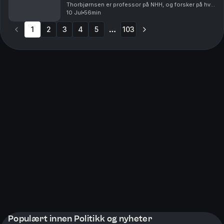
Thorbjørnsen er professor på NHH, og forsker på hva
som gjør oss lykkelige. Han forteller hva som er de
10 Jul
56min
verste lykketyvene, og hvilke ting du bør fokuse...
1
2
3
4
5
103
More pages
Populært innen Politikk og nyheter