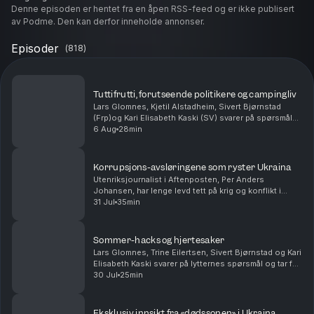
Denne episoden er hentet fra en åpen RSS-feed og er ikke publisert
av Podme. Den kan derfor inneholde annonser.
Episoder
(
818
)
Tuttifrutti, forutseende politikere og campingliv
Lars Glomnes, Kjetil Alstadheim, Sivert Bjørnstad
(Frp)og Kari Elisabeth Kaski (SV) svarer på spørsmål
fra lytterne. Hvilken norske politiker har vært den mest
6 Aug
28min
forutseende? Hvem i podkasten ville tr...
Korrupsjons-avsløringene som ryster Ukraina
Utenriksjournalist i Aftenposten, Per Anders
Johansen, har lenge levd tett på krig og konflikt i
Ukraina og Russland. Han forteller om korrupsjon som
31 Jul
35min
nærmer seg presidentens innerste sirkler, og hvorf...
Sommer-hacks og hjertesaker
Lars Glomnes, Trine Eilertsen, Sivert Bjørnstad og Kari
Elisabeth Kaski svarer på lytternes spørsmål og tar for
seg blant annet sine beste sommertips, hvilke saker
30 Jul
25min
de virkelig brenner for og hvem som ...
Eksklusiv innsikt fra «dødssonen» i Ukraina