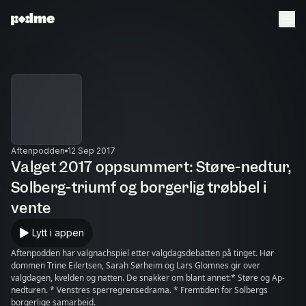
Aftenpodden
12 Sep 2017
Valget 2017 oppsummert: Støre-nedtur,
Solberg-triumf og borgerlig trøbbel i
vente
Lytt i appen
Aftenpodden har valgnachspiel etter valgdagsdebatten på tinget. Hør
dommen Trine Eilertsen, Sarah Sørheim og Lars Glomnes gir over
valgdagen, kvelden og natten. De snakker om blant annet:* Støre og Ap-
nedturen. * Venstres sperregrensedrama. * Fremtiden for Solbergs
borgerlige samarbeid.