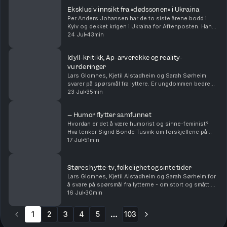
Eksklusiv innsikt fra «dødssonen» i Ukraina
Per Anders Johansen har de to siste årene bodd i
Kyiv og dekket krigen i Ukraina for Aftenposten. Han
har vært ved fronten og møtt mennesker som har gått
24 Jul
43min
fra å ha helt vanlige jobber og liv, til å nå ...
Idyll-kritikk, Ap-arverekke og reality-
vurderinger
Lars Glomnes, Kjetil Alstadheim og Sarah Sørheim
svarer på spørsmål fra lyttere. Er ungdommen bedre
eller verre enn tidligere? Hvem og hvordan tar noen
23 Jul
35min
over etter Jonas Gahr Støre og Trygve Slagsvold ...
– Humor flytter samfunnet
Hvordan er det å være humorist og sinne-feminist?
Hva tenker Sigrid Bonde Tusvik om forskjellene på
kvinner og menn som komikere? Er det egentlig lov til
17 Jul
51min
å kødde med kongen? Og Sigrid forteller om hva...
Støres hytte-tv, folkelighet og sinte tider
Lars Glomnes, Kjetil Alstadheim og Sarah Sørheim for
å svare på spørsmål fra lytterne - om stort og smått.
Hvor stor skal en hytte-tv være? Er det mulig å være
16 Jul
30min
folkelig som toppolitiker - og kommer d...
1
2
3
4
5
103