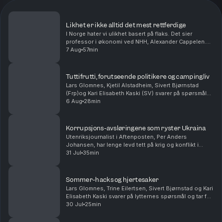
Likhet er ikke alltid det mest rettferdige
I Norge hater vi ulikhet basert på flaks. Det sier
professor i økonomi ved NHH, Alexander Cappelen.
Han har forsket på rettferdighet, og snakker særlig om
7 Aug
57min
hvem som er åpne for økonomisk ulikhet som sk...
Tuttifrutti, forutseende politikere og campingliv
Lars Glomnes, Kjetil Alstadheim, Sivert Bjørnstad
(Frp)og Kari Elisabeth Kaski (SV) svarer på spørsmål
fra lytterne. Hvilken norske politiker har vært den mest
6 Aug
28min
forutseende? Hvem i podkasten ville tr...
Korrupsjons-avsløringene som ryster Ukraina
Utenriksjournalist i Aftenposten, Per Anders
Johansen, har lenge levd tett på krig og konflikt i
Ukraina og Russland. Han forteller om korrupsjon som
31 Jul
35min
nærmer seg presidentens innerste sirkler, og hvorf...
Sommer-hacks og hjertesaker
Lars Glomnes, Trine Eilertsen, Sivert Bjørnstad og Kari
Elisabeth Kaski svarer på lytternes spørsmål og tar for
seg blant annet sine beste sommertips, hvilke saker
30 Jul
25min
de virkelig brenner for og hvem som ...