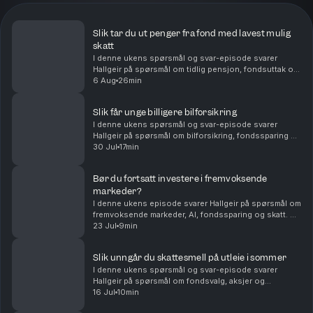
Slik tar du ut penger fra fond med lavest mulig
skatt
I denne ukens spørsmål og svar-episode svarer
Hallgeir på spørsmål om tidlig pensjon, fondsuttak og
langsiktig sparing. Du får blant annet høre om: Hvor
6 Aug
26min
mye du kan ta ut fra en stor fondsportefølje hv...
Slik får unge billigere bilforsikring
I denne ukens spørsmål og svar-episode svarer
Hallgeir på spørsmål om bilforsikring, fondssparing og
familieøkonomi. Du får blant annet høre om: Hvordan
30 Jul
17min
unge sjåfører kan få billigere bilforsikring – ...
Bør du fortsatt investere i fremvoksende
markeder?
I denne ukens episode svarer Hallgeir på spørsmål om
fremvoksende markeder, AI, fondssparing og skatt. Du
får blant annet høre om: • Hvorfor fremvoksende
23 Jul
9min
markeder fortsatt kan være en viktig del av en...
Slik unngår du skattesmell på utleie i sommer
I denne ukens spørsmål og svar-episode svarer
Hallgeir på spørsmål om fondsvalg, aksjer og
skatteregler for utleie. Du får blant annet høre om: •
16 Jul
10min
Hvorfor flerfaktorfond har hengt etter vanlige