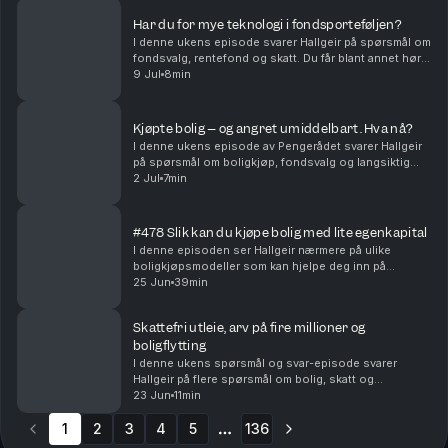
indeksf...
Har du for mye teknologi i fondsporteføljen?
I denne ukens episode svarer Hallgeir på spørsmål om
fondsvalg, rentefond og skatt. Du får blant annet høre
om: • Hvordan du kan redusere teknologivekten i
9 Jul
8min
porteføljen når du allerede sparer i globale...
Kjøpte bolig – og angret umiddelbart. Hva nå?
I denne ukens episode av Pengerådet svarer Hallgeir
på spørsmål om boligkjøp, fondsvalg og langsiktig
sparing. Du får blant annet høre om: • Hva du bør gjøre
2 Jul
7min
dersom du kjøper bolig og raskt innser at ...
#478 Slik kan du kjøpe bolig med lite egenkapital
I denne episoden ser Hallgeir nærmere på ulike
boligkjøpsmodeller som kan hjelpe deg inn på
boligmarkedet selv om egenkapitalen er liten – eller
25 Jun
39min
mangler helt. Du får blant annet høre om: • Hvordan
del...
Skattefri utleie, arv på fire millioner og
boligflytting
I denne ukens spørsmål og svar-episode svarer
Hallgeir på flere spørsmål om bolig, skatt og
investeringer. Du får blant annet høre om: • Når utleie
23 Jun
11min
av den andre delen av en tomannsbolig kan bli
1
2
3
skatte...
4
5
136