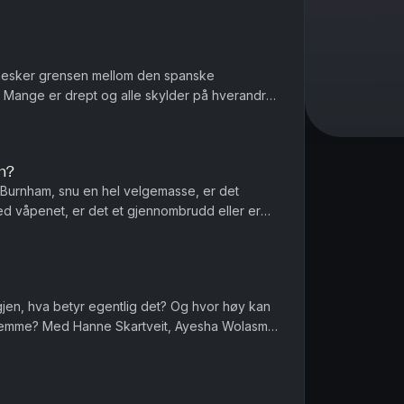
nesker grensen mellom den spanske
Mange er drept og alle skylder på hverandre
nnføres norgespris på biff i dette la...
n?
Burnham, snu en hel velgemasse, er det
ed våpenet, er det et gjennombrudd eller er
r menn et spesielt ansvar når de...
igjen, hva betyr egentlig det? Og hvor høy kan
 hjemme? Med Hanne Skartveit, Ayesha Wolasmal
 Sara Gustavsen. Ansv...