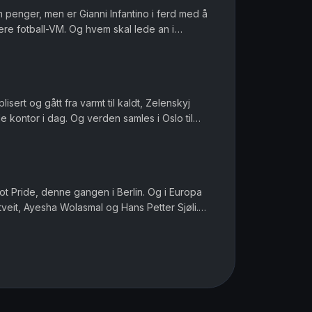
om penger, men er Gianni Infantino i ferd med å
ere fotball-VM. Og hvem skal lede an i
ofile i muslimske miljø...
sert og gått fra varmt til kaldt, Zelenskyj
 kontor i dag. Og verden samles i Oslo til
, men det er Norway C...
mot Pride, denne gangen i Berlin. Og i Europa
eit, Ayesha Wolasmal og Hans Petter Sjøli.
varlig redaktør Gard St...