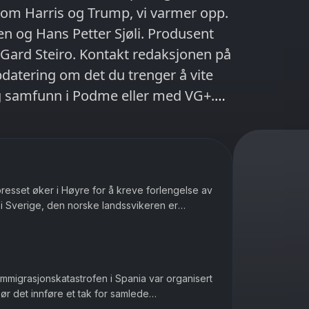
llom Harris og Trump, vi varmer opp.
 og Hans Petter Sjøli. Produsent
Gard Steiro. Kontakt redaksjonen på
atering om det du trenger å vite
og samfunn i Podme eller med VG+.
rikanske tilstander hver mandag.
presset øker i Høyre for å kreve forlengelse av
 i Sverige, den norske landssvikeren er
seg nøytral under and...
 immigrasjonskatastrofen i Spania var organisert
Bør det innføre et tak for samlede
er et regnestykke til NAV...