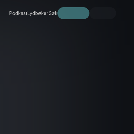
Podkast
Lydbøker
Søk
Prøv gratis
Logg inn