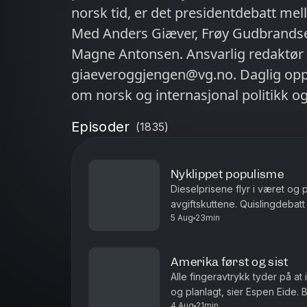
norsk tid, er det presidentdebatt me
Med Anders Giæver, Frøy Gudbrandsen
Magne Antonsen. Ansvarlig redaktør 
giaeveroggjengen@vg.no. Daglig oppd
om norsk og internasjonal politikk 
Hør Mediebobler hver lørdag og Ame
Episoder
(
1835
)
Nyklippet populisme
Dieselprisene flyr i været og 
avgiftskuttene. Quislingdebatt
5 Aug
23min
aktualisert i landet som holdt 
Amerika først og sist
Alle fingeravtrykk tyder på at
og planlagt, sier Espen Eide. 
4 Aug
21min
velferdsytelser er debatten ett