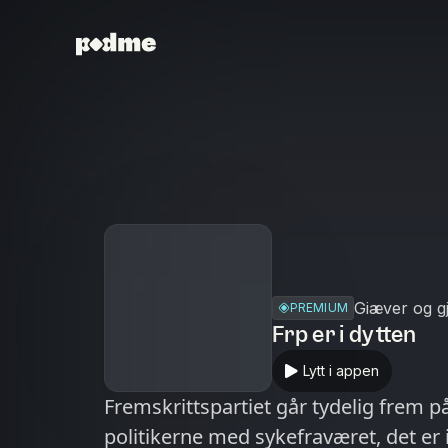
Giæver og g
PREMIUM
Frp er i dytten
Lytt i appen
Fremskrittspartiet går tydelig frem p
politikerne med sykefraværet, det er ik