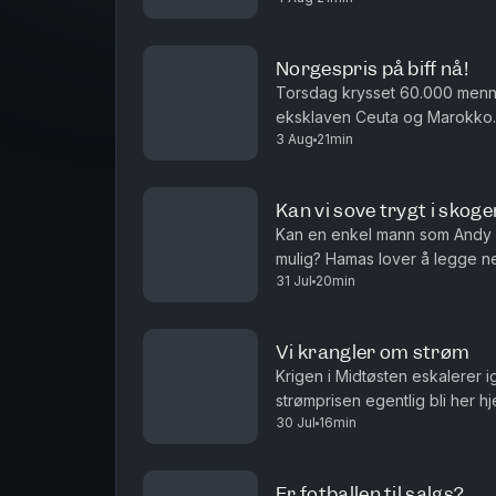
Norgespris på biff nå!
Torsdag krysset 60.000 men
eksklaven Ceuta og Marokko. 
3 Aug
21min
i sakens anledning, og må det i
Kan vi sove trygt i skoge
Kan en enkel mann som Andy 
mulig? Hamas lover å legge n
31 Jul
20min
det ren ønsketetenkning. Og ha
Vi krangler om strøm
Krigen i Midtøsten eskalerer 
strømprisen egentlig bli her
30 Jul
16min
og Roar Valderhaug. Produsent
Er fotballen til salgs?