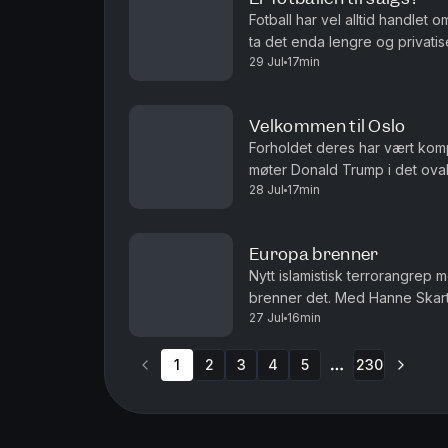
Fotball har vel alltid handlet 
ta det enda lengre og privatis
29 Jul
17min
debatten om fordommer mot hom
Velkommen til Oslo
Forholdet deres har vært kompli
møter Donald Trump i det ovale
28 Jul
17min
fotball. Det er ikke fotball VM
Europa brenner
Nytt islamistisk terrorangrep 
brenner det. Med Hanne Skartv
27 Jul
16min
Produsent Sara Gustavsen. Ans
1
2
3
4
5
230
More pages