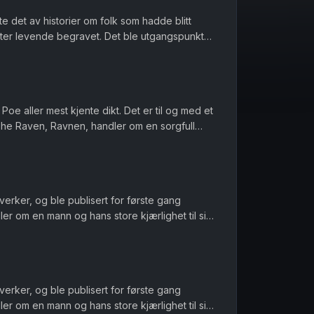
te det av historier om folk som hadde blitt
tter levende begravet. Det ble utgangspunktet
å hører du den i podk...
Poe aller mest kjente dikt. Det er til og med et
The Raven, Ravnen, handler om en sorgfull
å får du diktet i...
 verker, og ble publisert for første gang
ler om en mann og hans store kjærlighet til sin
nesten grenser til ...
 verker, og ble publisert for første gang
ler om en mann og hans store kjærlighet til sin