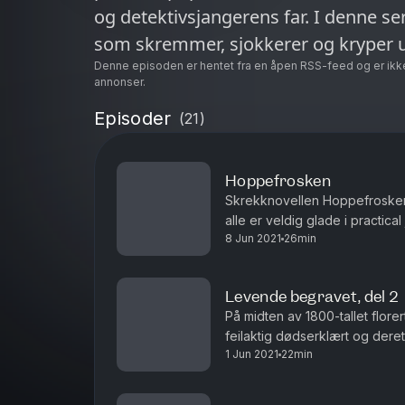
og detektivsjangerens far. I denne se
som skremmer, sjokkerer og kryper 
Denne episoden er hentet fra en åpen RSS-feed og er ikk
annonser.
Episoder
(
21
)
Hoppefrosken
Skrekknovellen Hoppefroske
alle er veldig glade i practical
8 Jun 2021
26min
får du høre Hoppefrosken i po
Levende begravet, del 2
På midten av 1800-tallet florer
feilaktig dødserklært og dere
1 Jun 2021
22min