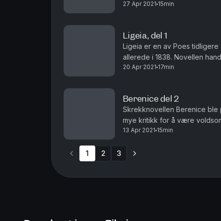
27 Apr 2021
15min
kone Ligeia. En kjærlighet som 
Ligeia, del 1
Ligeia er en av Poes tidligere
allerede i 1838. Novellen hand
20 Apr 2021
17min
kone Ligeia. En kjærlighet som 
Berenice del 2
Skrekknovellen Berenice ble pu
mye kritikk for å være voldso
13 Apr 2021
15min
1
2
3