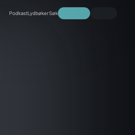
Podkast
Lydbøker
Søk
Prøv gratis
Logg inn