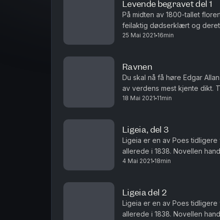
Levende begravet del 1
På midten av 1800-tallet florer
feilaktig dødserklært og dere
25 Mai 2021
16min
for nettopp denne novellen. N
Ravnen
Du skal nå få høre Edgar Allan 
av verdens mest kjente dikt. 
18 Mai 2021
11min
mann som får et nattlig besøk. N
Ligeia, del 3
Ligeia er en av Poes tidligere
allerede i 1838. Novellen hand
4 Mai 2021
18min
kone Ligeia. En kjærlighet som 
Ligeia del 2
Ligeia er en av Poes tidligere
allerede i 1838. Novellen hand