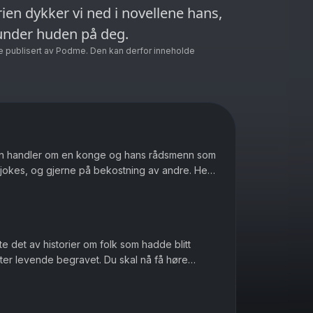
rien dykker vi ned i novellene hans,
under huden på deg.
e publisert av Podme. Den kan derfor inneholde
n handler om en konge og hans rådsmenn som
 jokes, og gjerne på bekostning av andre. Her
dkastformat, med et m...
te det av historier om folk som hadde blitt
tter levende begravet. Du skal nå få høre
hovedpersonens selvopplevde, egen begraving. Edgar ...