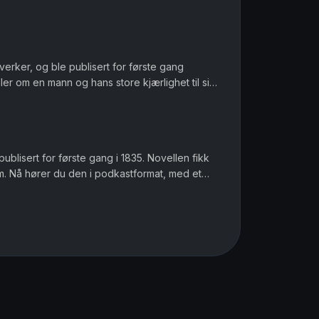
nesten grenser til ...
 verker, og ble publisert for første gang
ler om en mann og hans store kjærlighet til sin
nesten grenser til ...
blisert for første gang i 1835. Novellen fikk
m. Nå hører du den i podkastformat, med et
moderne språk og et spenningsskapende lydbilde. Ov...