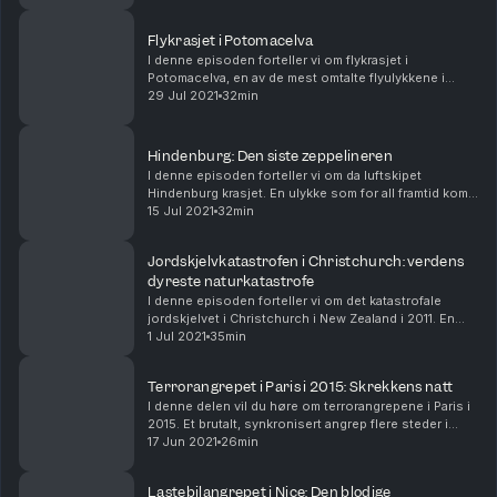
Flykrasjet i Potomacelva
I denne episoden forteller vi om flykrasjet i
Potomacelva, en av de mest omtalte flyulykkene i
USAs historie. Programledere i denne episoden er Ida
29 Jul 2021
32min
Lunde og Marianne Sand. Manuset er skrevet av Per ...
Hindenburg: Den siste zeppelineren
I denne episoden forteller vi om da luftskipet
Hindenburg krasjet. En ulykke som for all framtid kom
til å påvirke hvordan vi flyr. Programledere i denne
15 Jul 2021
32min
episoden er Ida Lunde og Marianne Sand. Manu...
Jordskjelvkatastrofen i Christchurch: verdens
dyreste naturkatastrofe
I denne episoden forteller vi om det katastrofale
jordskjelvet i Christchurch i New Zealand i 2011. En
naturkatastrofe med konsekvenser som man fortsatt
1 Jul 2021
35min
blir påminnet om 10 år senere. Programledere...
Terrorangrepet i Paris i 2015: Skrekkens natt
I denne delen vil du høre om terrorangrepene i Paris i
2015. Et brutalt, synkronisert angrep flere steder i
Paris, som rystet verden og etterlot et sterkt inntrykk
17 Jun 2021
26min
på manges liv. Programledere i den...
Lastebilangrepet i Nice: Den blodige