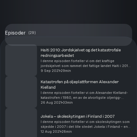
Episoder
(
29
)
Haiti 2010: Jordskjelvet og det katastrofale
redningsarbeidet
I denne episoden forteller vi om det kraftige
jordskjelvet som rammet det fattige landet Haiti i 2010,
som den dag i dag fortsatt ikke har kommet seg etter
9 Sep 2021
29min
katastrofen. Programledere i denne episode...
Katastrofen på oljeplattformen Alexander
Kielland
I denne episoden forteller vi om Alexander Kielland-
katastrofen i 1980, en av de alvorligste oljerigg-
ulykkene gjennom tidene. Programledere i denne
26 Aug 2021
33min
episoden er Ida Lunde og Marianne Sand. Manuset ...
Jokela – skoleskytingen i Finland i 2007
I denne episoden forteller vi om skoleskytingen som
skjedde i 2007 i det lille stedet Jokela i Finland – en
hendelse som startet en debatt om våpenlagrene i
12 Aug 2021
28min
landet og om psykisk sykdom hos unge. Pro...