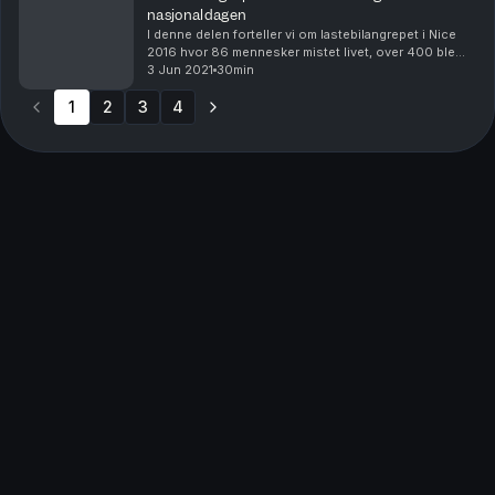
nasjonaldagen
I denne delen forteller vi om lastebilangrepet i Nice
2016 hvor 86 mennesker mistet livet, over 400 ble
skadet og tusenvis fikk psykiske skader.
3 Jun 2021
30min
Programledere i denne episoden er Ida Lunde og
1
2
3
Mariann...
4