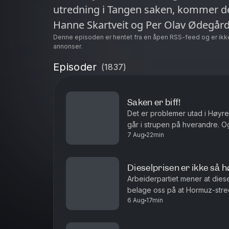
utredning i Tangen saken, kommer d
Hanne Skartveit og Per Olav Ødegår
Denne episoden er hentet fra en åpen RSS-feed og er ikk
annonser.
Episoder
(
1837
)
Saken er biff!
Det er problemer utad i Høyre,
går i strupen på hverandre. O
7 Aug
22min
indrefilet, slik er det i verden
Dieselprisen er ikke så h
Arbeiderpartiet mener at dies
belage oss på at Hormuz-stred
6 Aug
17min
uoverskuelig fremtid? Antall siv