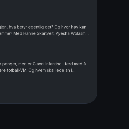
r menn et spesielt ansvar når de...
igjen, hva betyr egentlig det? Og hvor høy kan
 hjemme? Med Hanne Skartveit, Ayesha Wolasmal
 Sara Gustavsen. Ansv...
om penger, men er Gianni Infantino i ferd med å
ere fotball-VM. Og hvem skal lede an i
ofile i muslimske miljø...