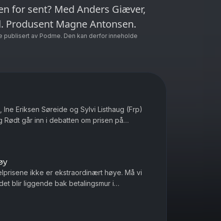
en for sent? Med Anders Giæver,
d. Produsent Magne Antonsen.
e publisert av Podme. Den kan derfor inneholde
 Ine Eriksen Søreide og Sylvi Listhaug (Frp)
g Rødt går inn i debatten om prisen på
s rikeste land. Med Ander...
øy
elprisene ikke er ekstraordinært høye. Må vi
et blir liggende bak betalingsmur i
ile Ukrainere som blir drept ...