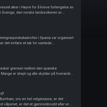
presset øker i Høyre for å kreve forlengelse av
 i Sverige, den norske landssvikeren er
seg nøytral under and...
 immigrasjonskatastrofen i Spania var organisert
Bør det innføre et tak for samlede
er et regnestykke til NAV...
nesker grensen mellom den spanske
Mange er drept og alle skylder på hverandre
nnføres norgespris på biff i dette la...
n?
Burnham, snu en hel velgemasse, er det
ed våpenet, er det et gjennombrudd eller er