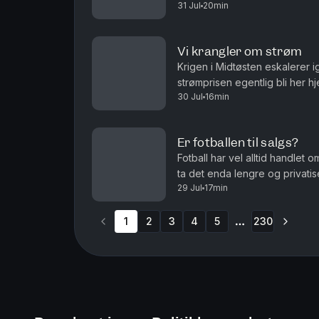
31 Jul
20min
det ren ønsketetenkning. Og ha
Vi krangler om strøm
Krigen i Midtøsten eskalerer 
strømprisen egentlig bli her
30 Jul
16min
og Roar Valderhaug. Produsent
Er fotballen til salgs?
Fotball har vel alltid handlet 
ta det enda lengre og privatis
29 Jul
17min
debatten om fordommer mot hom
1
2
3
4
5
230
More pages