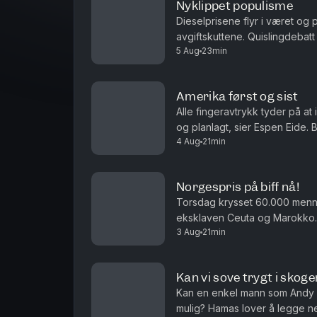
Nyklippet populisme
Dieselprisene flyr i været og 
avgiftskuttene. Quislingdebatt
5 Aug
23min
aktualisert i landet som holdt 
Amerika først og sist
Alle fingeravtrykk tyder på at
og planlagt, sier Espen Eide. 
4 Aug
21min
velferdsytelser er debatten ett
Norgespris på biff nå!
Torsdag krysset 60.000 men
eksklaven Ceuta og Marokko. 
3 Aug
21min
i sakens anledning, og må det i
Kan vi sove trygt i skoge
Kan en enkel mann som Andy 
mulig? Hamas lover å legge n