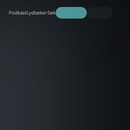
Podkast
Lydbøker
Søk
Prøv gratis
Logg inn