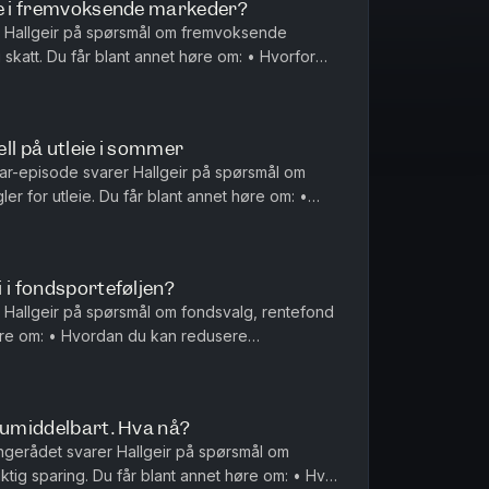
re i fremvoksende markeder?
r Hallgeir på spørsmål om fremvoksende
skatt. Du får blant annet høre om: • Hvorfor
t kan være en viktig del av en...
ll på utleie i sommer
ar-episode svarer Hallgeir på spørsmål om
er for utleie. Du får blant annet høre om: •
t etter vanlige indeksf...
 i fondsporteføljen?
 Hallgeir på spørsmål om fondsvalg, rentefond
høre om: • Hvordan du kan redusere
år du allerede sparer i globale...
 umiddelbart. Hva nå?
gerådet svarer Hallgeir på spørsmål om
ktig sparing. Du får blant annet høre om: • Hva