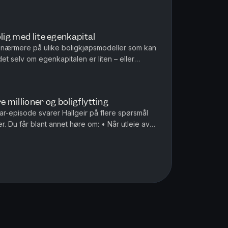
bolig og raskt innser at ...
lig med lite egenkapital
r nærmere på ulike boligkjøpsmodeller som kan
t selv om egenkapitalen er liten – eller
et høre om: • Hvordan del...
re millioner og boligflytting
r-episode svarer Hallgeir på flere spørsmål
r. Du får blant annet høre om: • Når utleie av
olig kan bli skatte...