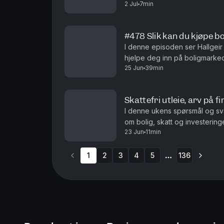
2 Jul
7min
du bør gjøre dersom du kjøper 
#478 Slik kan du kjøpe bo
I denne episoden ser Hallgei
hjelpe deg inn på boligmarkede
25 Jun
39min
mangler helt. Du får blant ann
Skattefri utleie, arv på fi
I denne ukens spørsmål og sva
om bolig, skatt og investeringe
23 Jun
11min
den andre delen av en tomannsb
1
2
3
4
5
136
More pages