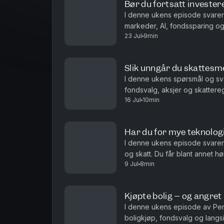
Bør du fortsatt investe
I denne ukens episode svare
markeder, AI, fondssparing og 
23 Jul
9min
fremvoksende markeder fortsat
Slik unngår du skattesme
I denne ukens spørsmål og sv
fondsvalg, aksjer og skatteregl
16 Jul
10min
Hvorfor flerfaktorfond har heng
Har du for mye teknologi
I denne ukens episode svarer
og skatt. Du får blant annet 
9 Jul
8min
teknologivekten i porteføljen n
Kjøpte bolig – og angret
I denne ukens episode av Pen
boligkjøp, fondsvalg og langsi