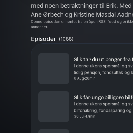
med noen betraktninger til Erik. Med
Ane Ørbech og Kristine Masdal Aadn
Denne episoden er hentet fra en åpen RSS-feed og er ikk
annonser.
Episoder
(
1088
)
Slik tar du ut penger fra
I denne ukens spørsmål og sv
tidlig pensjon, fondsuttak og l
6 Aug
26min
Hvor mye du kan ta ut fra en st
Slik får unge billigere bil
I denne ukens spørsmål og sv
bilforsikring, fondssparing og
30 Jul
17min
Hvordan unge sjåfører kan få bil