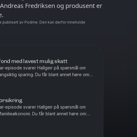
 Andreas Fredriksen og produsent er
e.
e publisert av Podme. Den kan derfor inneholde
 fond med lavest mulig skatt
ar-episode svarer Hallgeir på spørsmål om
angsiktig sparing. Du får blant annet høre om:
or fondsportefølje hv...
forsikring
ar-episode svarer Hallgeir på spørsmål om
 familieøkonomi. Du får blant annet høre om:
ligere bilforsikring – ...