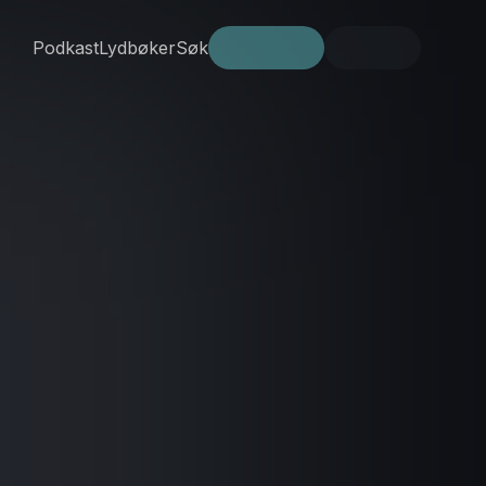
Podkast
Lydbøker
Søk
Prøv gratis
Logg inn