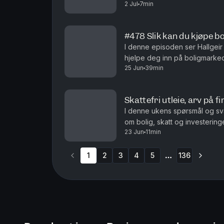
2 Jul
7min
du bør gjøre dersom du kjøper 
#478 Slik kan du kjøpe bo
I denne episoden ser Hallgei
hjelpe deg inn på boligmarkede
25 Jun
39min
mangler helt. Du får blant ann
Skattefri utleie, arv på fi
I denne ukens spørsmål og sva
om bolig, skatt og investeringe
23 Jun
11min
den andre delen av en tomannsb
1
2
3
4
5
136
More pages