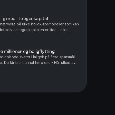
bolig og raskt innser at ...
lig med lite egenkapital
r nærmere på ulike boligkjøpsmodeller som kan
t selv om egenkapitalen er liten – eller
et høre om: • Hvordan del...
re millioner og boligflytting
r-episode svarer Hallgeir på flere spørsmål
r. Du får blant annet høre om: • Når utleie av
olig kan bli skatte...