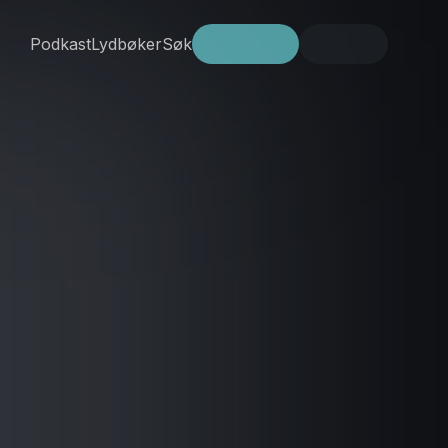
Podkast
Lydbøker
Søk
Prøv gratis
Logg inn