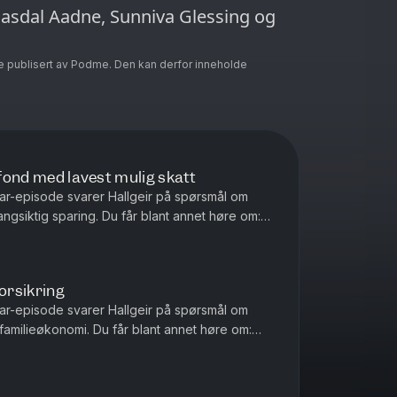
Masdal Aadne, Sunniva Glessing og
e publisert av Podme. Den kan derfor inneholde
 fond med lavest mulig skatt
ar-episode svarer Hallgeir på spørsmål om
angsiktig sparing. Du får blant annet høre om:
or fondsportefølje hv...
forsikring
ar-episode svarer Hallgeir på spørsmål om
 familieøkonomi. Du får blant annet høre om:
ligere bilforsikring – ...