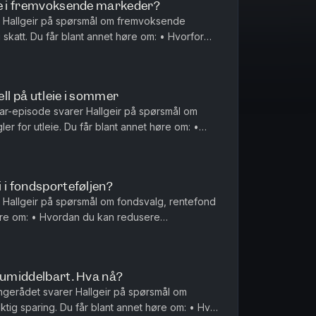
re i fremvoksende markeder?
r Hallgeir på spørsmål om fremvoksende
skatt. Du får blant annet høre om: • Hvorfor
t kan være en viktig del av en...
ll på utleie i sommer
ar-episode svarer Hallgeir på spørsmål om
er for utleie. Du får blant annet høre om: •
t etter vanlige indeksf...
 i fondsporteføljen?
 Hallgeir på spørsmål om fondsvalg, rentefond
høre om: • Hvordan du kan redusere
år du allerede sparer i globale...
 umiddelbart. Hva nå?
gerådet svarer Hallgeir på spørsmål om
ktig sparing. Du får blant annet høre om: • Hva