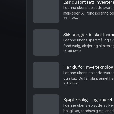
Bør du fortsatt investe
I denne ukens episode svare
markeder, AI, fondssparing og 
23 Jul
9min
fremvoksende markeder fortsat
Slik unngår du skattesme
I denne ukens spørsmål og sv
fondsvalg, aksjer og skatteregl
16 Jul
10min
Hvorfor flerfaktorfond har heng
Har du for mye teknologi
I denne ukens episode svarer
og skatt. Du får blant annet 
9 Jul
8min
teknologivekten i porteføljen n
Kjøpte bolig – og angret
I denne ukens episode av Pen
boligkjøp, fondsvalg og langsi