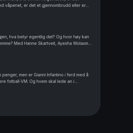
ed våpenet, er det et gjennombrudd eller er
r menn et spesielt ansvar når de...
igjen, hva betyr egentlig det? Og hvor høy kan
 hjemme? Med Hanne Skartveit, Ayesha Wolasmal
 Sara Gustavsen. Ansv...
om penger, men er Gianni Infantino i ferd med å
ere fotball-VM. Og hvem skal lede an i
ofile i muslimske miljø...