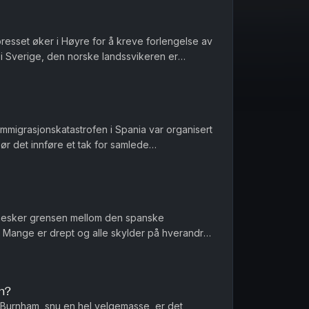
presset øker i Høyre for å kreve forlengelse av
 i Sverige, den norske landssvikeren er
seg nøytral under and...
 immigrasjonskatastrofen i Spania var organisert
Bør det innføre et tak for samlede
er et regnestykke til NAV...
nesker grensen mellom den spanske
Mange er drept og alle skylder på hverandre
nnføres norgespris på biff i dette la...
n?
Burnham, snu en hel velgemasse, er det