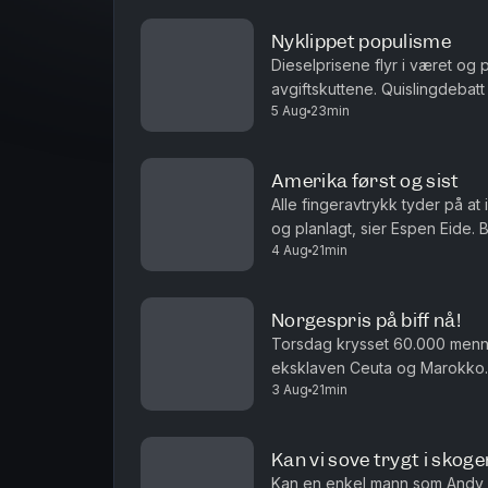
Nyklippet populisme
Dieselprisene flyr i været og 
avgiftskuttene. Quislingdebatt
5 Aug
23min
aktualisert i landet som holdt 
Amerika først og sist
Alle fingeravtrykk tyder på at
og planlagt, sier Espen Eide. 
4 Aug
21min
velferdsytelser er debatten ett
Norgespris på biff nå!
Torsdag krysset 60.000 men
eksklaven Ceuta og Marokko. 
3 Aug
21min
i sakens anledning, og må det i
Kan vi sove trygt i skoge
Kan en enkel mann som Andy 