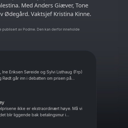
lestina. Med Anders Giæver, Tone
v Ødegård. Vaktsjef Kristina Kinne.
e publisert av Podme. Den kan derfor inneholde
 Ine Eriksen Søreide og Sylvi Listhaug (Frp)
g Rødt går inn i debatten om prisen på
s rikeste land. Med Ander...
øy
elprisene ikke er ekstraordinært høye. Må vi
et blir liggende bak betalingsmur i
ile Ukrainere som blir drept ...