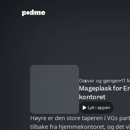
Giæver og gjengen
11 
Mageplask for Ern
kontoret
Lytt i appen
Høyre er den store taperen i VGs part
tilbake fra hjemmekontoret, og det v