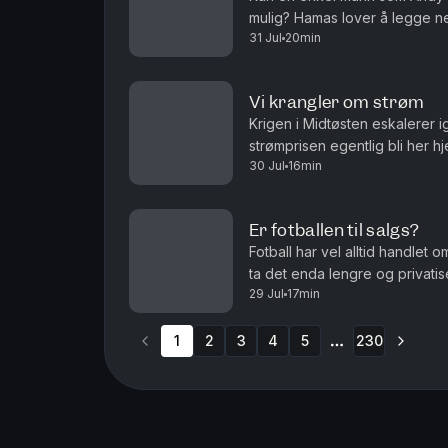
mulig? Hamas lover å legge n
31 Jul
20min
det ren ønsketetenkning. Og ha
Vi krangler om strøm
Krigen i Midtøsten eskalerer 
strømprisen egentlig bli her
30 Jul
16min
og Roar Valderhaug. Produsent
Er fotballen til salgs?
Fotball har vel alltid handlet 
ta det enda lengre og privatis
29 Jul
17min
debatten om fordommer mot hom
1
2
3
4
5
230
More pages