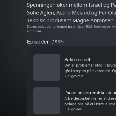
Spenningen øker mellom Israel og Pa
Sofie Aglen, Astrid Meland og Per Ola
Teknisk produsent Magne Antonsen.
Denne episoden er hentet fra en åpen RSS-feed og er ikk
annonser.
Episoder
(
1837
)
Saken er biff!
Det er problemer utad i Høyre,
går i strupen på hverandre. O
7 Aug
22min
indrefilet, slik er det i verden
Dieselprisen er ikke så h
Arbeiderpartiet mener at dies
belage oss på at Hormuz-stred
6 Aug
17min
uoverskuelig fremtid? Antall siv