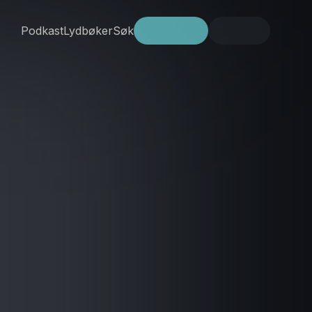
Podkast
Lydbøker
Søk
Prøv gratis
Logg inn