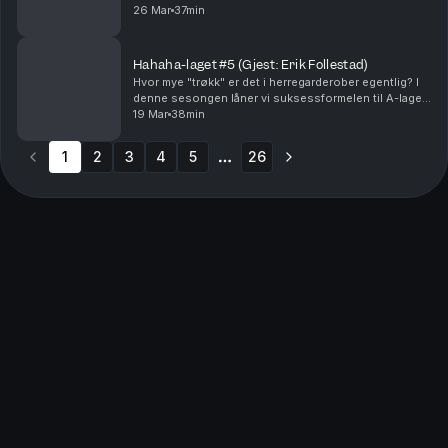
kjent med våre gjester. Med Morten Ramm og Vegar
26 Mar
37min
Tryggeseid, + Ellen Sekulic, David Kjernlie og An...
Hahaha-laget #5 (Gjest: Erik Follestad)
Hvor mye "trøkk" er det i herregarderober egentlig? I
denne sesongen låner vi suksessformelen til A-laget
for å bli bedre kjent med våre gjester. Med Morten
19 Mar
38min
Ramm og Vegar Tryggeseid, + Ellen Sekulic,...
1
2
3
4
5
26
More pages