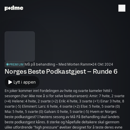
Må på behandling – Med Morten Ramm
24 Okt 2024
PREMIUM
Norges Beste Podkastgjest – Runde 6
Lytt i appen
En joker kommer inn! Fordelingen av hvite og svarte kameler hittil i
sesongen (har ikke noe å si for selve konkurransen): Amir: 7 hvite, 2 svarte
(+4) Helene: 4 hvite, 2 svarte (+2) Erik: 4 hvite, 3 svarte (+1) Einar 3 hvite, 8
svarte (-5) Eliminert: Lars: 6 hvite, 4 svarte (+2) Else: 5 hvite, 5 svarte (0)
Mia: 5 hvite, 5 svarte (0) Galvan: 0 hvite, 5 svarte (-5) Hvem er Norges
beste podkastgjest? I høstens sesong av Må På Behandling skal landets
beste podkastgjest kåres. 8 sterke og håpefulle deltakere skal gjennom
ulike utfordrende "high pressure" øvelser designet for å teste deres evne