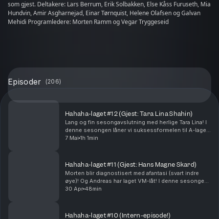
som gjest. Deltakere: Lars Berrum, Erik Solbakken, Else Kåss Furuseth, Mia
Hundvin, Amir Asgharnejad, Einar Tørnquist, Helene Olafsen og Galvan
Mehidi Programledere: Morten Ramm og Vegar Tryggeseid
Episoder
(
206
)
Hahaha-laget #12 (Gjest: Tara Lina Shahin)
Lang og fin sesongavslutning med herlige Tara Lina! I
denne sesongen låner vi suksessformelen til A-laget
for å bli bedre kjent med våre gjester. Med Morten
7 Mai
1h 1min
Ramm og Vegar Tryggeseid, + Ellen Sekulic,...
Hahaha-laget #11 (Gjest: Hans Magne Skard)
Morten blir diagnostisert med afantasi (svart indre
øye)! Og Andreas har laget VM-låt! I denne sesongen
låner vi suksessformelen til A-laget for å bli bedre
30 Apr
48min
kjent med våre gjester. Med Morten Ramm og...
Hahaha-laget #10 (Intern-episode!)