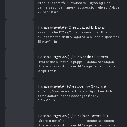
Vi stiller spørsmål til hverandre, i kryss og pine! I
denne sesongen låner vi suksessformelen til A-laget!
Med Morten Ramm og Vegar Tryggeseid, + Ellen
23 Apr
48min
Sekulic, David Kjernlie og Andreas Rand.
Hahaha-laget #9 (Gjest: Javad El Bakali)
F***ing eller f***ing? I denne sesongen låner vi
suksessformelen til A-laget for å bli bedre kjent med
våre gjester. Med Morten Ramm og Vegar Tryggeseid,
16 Apr
41min
+ Ellen Sekulic, David Kjernlie og Andreas Ra...
Hahaha-laget #8 (Gjest: Martin Sleipnes)
Hvor er det blitt av alle puppa? I denne sesongen
låner vi suksessformelen til A-laget for å bli bedre
kjent med våre gjester. Med Morten Ramm og Vegar
9 Apr
47min
Tryggeseid, + Ellen Sekulic, David Kjernlie og A...
Hahaha-laget #7 (Gjest: Jenny Skavlan)
Er Jenny Skavlan en lookmaxer? Og vil hun dø for
demokratiet? I denne sesongen låner vi
suksessformelen til A-laget for å bli bedre kjent med
2 Apr
52min
våre gjester. Med Morten Ramm og Vegar Tryggeseid,
+ Elle...
Hahaha-laget #6 (Gjest: Einar Tørnquist)
Tårene triller på Nebbenes do! I denne sesongen
låner vi suksessformelen til A-laget for å bli bedre