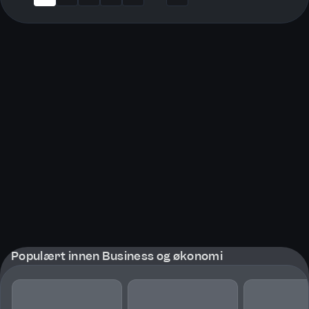
More pages
Populært innen Business og økonomi