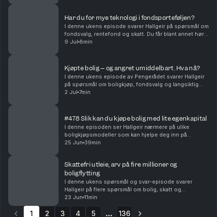
indeksf...
Har du for mye teknologi i fondsporteføljen?
I denne ukens episode svarer Hallgeir på spørsmål om
fondsvalg, rentefond og skatt. Du får blant annet høre
om: • Hvordan du kan redusere teknologivekten i
9 Jul
8min
porteføljen når du allerede sparer i globale...
Kjøpte bolig – og angret umiddelbart. Hva nå?
I denne ukens episode av Pengerådet svarer Hallgeir
på spørsmål om boligkjøp, fondsvalg og langsiktig
sparing. Du får blant annet høre om: • Hva du bør gjøre
2 Jul
7min
dersom du kjøper bolig og raskt innser at ...
#478 Slik kan du kjøpe bolig med lite egenkapital
I denne episoden ser Hallgeir nærmere på ulike
boligkjøpsmodeller som kan hjelpe deg inn på
boligmarkedet selv om egenkapitalen er liten – eller
25 Jun
39min
mangler helt. Du får blant annet høre om: • Hvordan
del...
Skattefri utleie, arv på fire millioner og
boligflytting
I denne ukens spørsmål og svar-episode svarer
Hallgeir på flere spørsmål om bolig, skatt og
investeringer. Du får blant annet høre om: • Når utleie
23 Jun
11min
av den andre delen av en tomannsbolig kan bli
1
2
3
skatte...
4
5
136