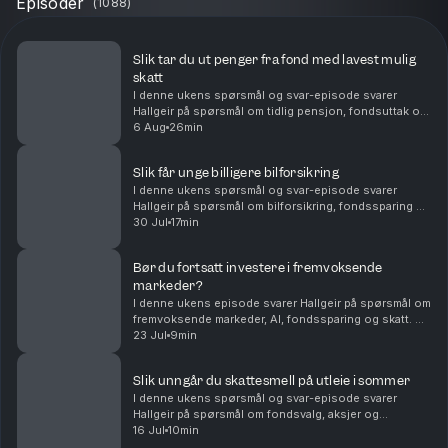
Episoder
(
1088
)
Slik tar du ut penger fra fond med lavest mulig
skatt
I denne ukens spørsmål og svar-episode svarer
Hallgeir på spørsmål om tidlig pensjon, fondsuttak og
langsiktig sparing. Du får blant annet høre om: Hvor
6 Aug
26min
mye du kan ta ut fra en stor fondsportefølje hv...
Slik får unge billigere bilforsikring
I denne ukens spørsmål og svar-episode svarer
Hallgeir på spørsmål om bilforsikring, fondssparing og
familieøkonomi. Du får blant annet høre om: Hvordan
30 Jul
17min
unge sjåfører kan få billigere bilforsikring – ...
Bør du fortsatt investere i fremvoksende
markeder?
I denne ukens episode svarer Hallgeir på spørsmål om
fremvoksende markeder, AI, fondssparing og skatt. Du
får blant annet høre om: • Hvorfor fremvoksende
23 Jul
9min
markeder fortsatt kan være en viktig del av en...
Slik unngår du skattesmell på utleie i sommer
I denne ukens spørsmål og svar-episode svarer
Hallgeir på spørsmål om fondsvalg, aksjer og
skatteregler for utleie. Du får blant annet høre om: •
16 Jul
10min
Hvorfor flerfaktorfond har hengt etter vanlige