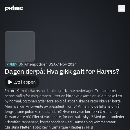
Aftenpodden USA
7 Nov 2024
PREMIUM
Dagen derpå: Hva gikk galt for Harris?
Lytt i appen
En rørt Kamala Harris holdt tale og erkjente nederlaget. Trump takket
henne høflig for valgkampen. Etter en bitter valgkamp er USA tilbake i en
ny normal, og tonen tyder foreløpig på at den skarpe retorikken er borte.
Men hva kan vi forvente av president Trump? Vil han holde løftene om å
fengsle sine politiske motstandere? Hvor nervøse bør folk i Ukraina og
Taiwan være nå? Eller vi europeere, for den saks skyld? Med programleder
Kristoffer Rønneberg, korrespondent Kjetil Hanssen og kommentator
Christina Pletten. Foto: Kevin Lamarque / Reuters / NTB