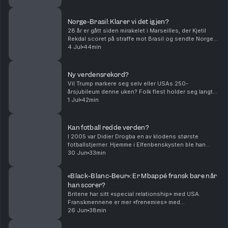
det bråk. Trump selv virker fornøyd ...
Norge-Brasil: Klarer vi det igjen?
28 år er gått siden mirakelet i Marseilles, der Kjetil
Rekdal scoret på straffe mot Brasil og sendte Norge
videre i VM. Nå får landslaget en ny mulighet til å
4 Jul
44min
skrive fotballhistorie. Hva er det som gj...
Ny verdensrekord?
Vil Trump markere seg selv eller USAs 250-
årsjubileum denne uken? Folk flest holder seg langt
unna den store nasjonale feiringen på The Mall i
1 Jul
42min
forkant av 4. juli. Kanskje er det varmen eller
sikkerhet...
Kan fotball redde verden?
I 2005 var Didier Drogba en av klodens største
fotballstjerner. Hjemme i Elfenbenskysten ble han
forgudet. Derfor gjorde det inntrykk da han samlet
30 Jun
33min
landslaget og satte seg på kne for å bønnfalle om en...
«Black-Blanc-Beur»: Er Mbappé fransk bare når
han scorer?
Britene har sitt «special relationship» med USA.
Franskmennene er mer «frenemies» med
amerikanerne. Helt siden de hjalp landet med
26 Jun
38min
frigjøringen i 1781 har forholdet vært preget av
drakamp, allianse og...