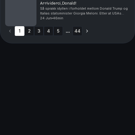
Arrividerci, Donald!
Så sprakk idyllen i forholdet mellom Donald Trump og
Italias statsminister Giorgia Meloni. Etter at USAs
president hevdet at hun tigget ham om en selfie, slår
24 Jun
46min
Meloni kraftig tilbake. Ser vi nye tegn t...
1
2
3
4
5
44
More pages