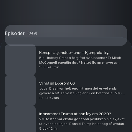
Episoder
(
349
)
Konspirasjonsteoriene: – Kjempefarlig
Ble Lindsey Graham forgiftet av russerne? Er Mitch
McConnell egentlig død? Nettet flommer over av
konspirasjonsteorier om disse og andre amerikanske
15 Jul
45min
politikere. Er det et tegn i tiden, en illustrasjon...
Vi må snakke om 66
Joda, Brasil var helt enormt, men det er vel enda
gjevere å slå selveste England i en kvartfinale i VM?
Landet der moderne fotball oppsto, landet som ga
10 Jul
47min
oss tippekampen, landet med en helt spesiell pl...
Innrømmet Trump at han løy om 2020?
VM-festen var ekstra god fordi politikken ble skjøvet
ut over sidelinjen. Donald Trump holdt seg på avstand.
Men så fikk en amerikansk spiller rødt kort, og da ble
8 Jul
42min