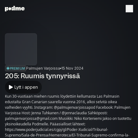
Palmujen Varjoissa
15 Nov 2024
PREMIUM
205: Ruumis tynnyrissä
Lytt i appen
Kun 30-vuotiaan miehen ruumis löydettiin kellumasta Las Palmasin
edustalta Gran Canarian saarella vuonna 2016, alkoi selvitä oikea
valheiden vyyhti. Instagram: @palmujenvarjoissapod Facebook: Palmujen
Varjoissa Host: Jenna Tuhkanen / @jennaclaudia Sähköposti:
palmujenvarjoissa@gmail.com Musiikki: Niko Korteniemi Jakso on tuotettu
yksinoikeudella Podmelle. Pääasialliset lähteet:
https://www.poderjudicial.es/cgpj/gl/Poder-Xudicial/Tribunal-
Supremo/Sala-de-Prensa/Hemeroteca/El-Tribunal-Supremo-confirma-la-