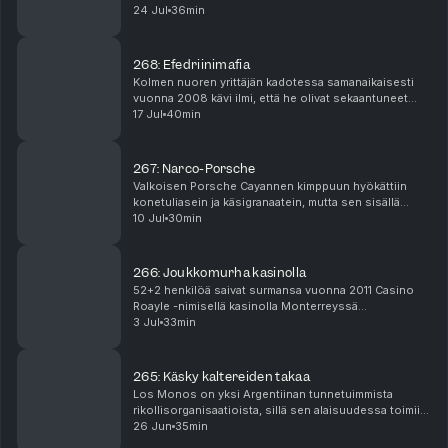
https://www.telecinco.es/elprogramadeanarosa/crimen-bidon-sira-
Alkuperäisistä narcojunioreista tuli osa yhtä
24 Jul
36min
Meksikon tunnetuimmista rikollisryhmistä, jonka...
mensajes-padres-dinero-gemelos_18_2750745113.html
https://www.elcomercio.es/asturias/mas-concejos/201609/16/detenida-
mujer-vegas-acusada-20160916002855-v.html
268: Efedriinimafia
Kolmen nuoren yrittäjän kadotessa samanaikaisesti
vuonna 2008 kävi ilmi, että he olivat sekaantuneet
rikollisiin toimiin, joiden tuotot olivat miljoonaluokkaa.
17 Jul
40min
Noin viikkoa myöhemmin ratsastaja löysi ...
267: Narco-Porsche
Valkoisen Porsche Cayannen kimppuun hyökättiin
konetuliasein ja käsigranaatein, mutta sen sisällä
olleet henkilöt pääsivät pakoon. He jättivät kuitenkin
10 Jul
30min
jälkeensä matkapuhelimensa, joiden sisällöstä s...
266: Joukkomurha kasinolla
52+2 henkilöä saivat surmansa vuonna 2011 Casino
Roayle -nimisellä kasinolla Monterreyssä
tapahtuneessa tulipalossa. Neljä autollista Los Zetas
3 Jul
33min
-kartellin miehiä hyökkäsi kasinolle keskellä päivää
syt...
265: Käsky kaltereiden takaa
Los Monos on yksi Argentiinan tunnetuimmista
rikollisorganisaatioista, sillä sen alaisuudessa toimii
lukuisia pienempiä ryhmittymiä. Vaikka suuri osa
26 Jun
35min
organisaation johtajista istuu vankilassa, mutta s...