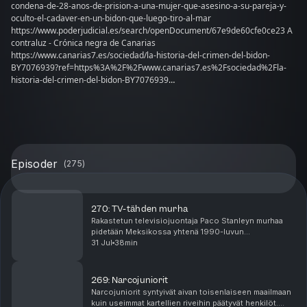
condena-de-28-anos-de-prision-a-una-mujer-que-asesino-a-su-pareja-y-
oculto-el-cadaver-en-un-bidon-que-luego-tiro-al-mar
https://www.poderjudicial.es/search/openDocument/67e9de60cfe0ce23 A
contraluz - Crónica negra de Canarias
https://www.canarias7.es/sociedad/la-historia-del-crimen-del-bidon-
BY7076939?ref=https%3A%2F%2Fwww.canarias7.es%2Fsociedad%2Fla-
historia-del-crimen-del-bidon-BY7076939
https://www.canarias7.es/sociedad/la-acusada-del-crimen-del-bidon-
achaca-todo-a-un-accidente-y-senala-a-su-amiga-YH7548076
https://www.canarias7.es/sociedad/sira-ante-el-tribunal-del-jurado-
DY7537476 https://www.canarias7.es/sociedad/una-vida-llena-de-
enganos-que-acabo-de-la-peor-manera-posible-MY7537592
https://www.canarias7.es/sociedad/queria-sira-maria-matar-a-daniel-
Episoder
(
275
)
BK7149704 https://www.canarias7.es/sociedad/la-madre-de-la-victima-
del-crimen-del-bidon-ella-lo-tenia-preparado-NE7107384
https://www.elespanol.com/reportajes/20190513/video-crimen-bidon-sira-
novio-punaladas-canarias/398211000_0.html
270: TV-tähden murha
https://www.elmundo.es/espana/2019/07/08/5d221ee1fdddff3e048b45c1.
Rakastetun televisiojuontaja Paco Stanleyn murhaa
html https://www.laprovincia.es/telde/2019/07/06/autora-crimen-bidon-
pidetään Meksikossa yhtenä 1990-luvun
culpable-asesinato-9288983.html https://www.abc.es/espana/abci-
tunnetuimmista rikosmysteereistä. Tapaus puhuttaa
31 Jul
38min
reconstruccion-crimen-bidon-201904301909_video.html
edelleen, sillä siihen sekoittuivat viihdemaailma,
https://www.laprovincia.es/telde/2019/07/05/mujer-crimen-bidon-culpable-
petturuus s...
asesinato-9286209.html
269: Narcojuniorit
https://www.lavanguardia.com/television/20190715/463483217673/asi-
Narcojuniorit syntyivät aivan toisenlaiseen maailmaan
diario-personal-sira-asesina-crimen-bidon.html#foto-4
kuin useimmat kartellien riveihin päätyvät henkilöt.