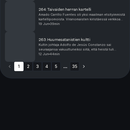
264: Taivaiden herran kartelli
Amado Carrillo Fuentes oli yksi maailman etsityimmistä
kartellipomoista. Viranomaisten kiristäessä verkkoa
hänen ympärillään, hän teki epätavallisen päätöksen,
19 Jun
39min
jonka uskoi pelastavan henkensä - hän m...
263: Huumesatanistien kultti
Kultin johtaja Adolfo de Jesús Constanzo sai
seuraajansa vakuuttuneiksi siitä, että heistä tuli
ihmisuhreja vaatineiden rituaalien avulla mm.
12 Jun
44min
luodinkestäviä. Eri kartellien jäsenet ja muut rikolliset
...
1
2
3
4
5
35
More pages