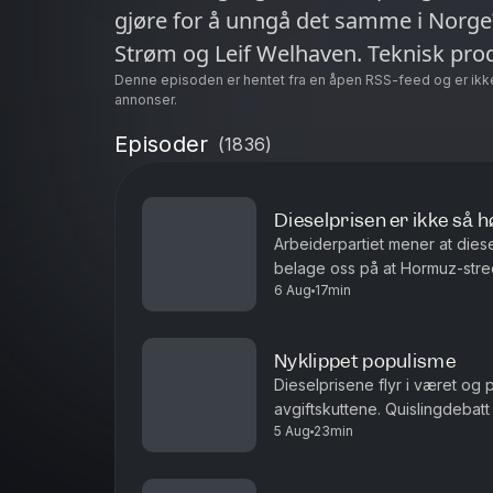
gjøre for å unngå det samme i Norge?
Strøm og Leif Welhaven. Teknisk pro
Denne episoden er hentet fra en åpen RSS-feed og er ikk
annonser.
Episoder
(
1836
)
Dieselprisen er ikke så h
Arbeiderpartiet mener at dies
belage oss på at Hormuz-stred
6 Aug
17min
uoverskuelig fremtid? Antall siv
Nyklippet populisme
Dieselprisene flyr i været og 
avgiftskuttene. Quislingdebatt
5 Aug
23min
aktualisert i landet som holdt 