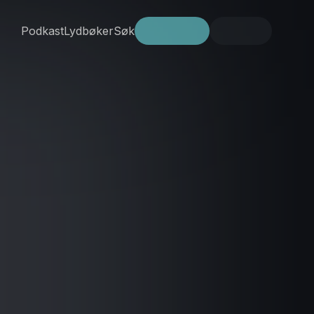
Podkast
Lydbøker
Søk
Prøv gratis
Logg inn