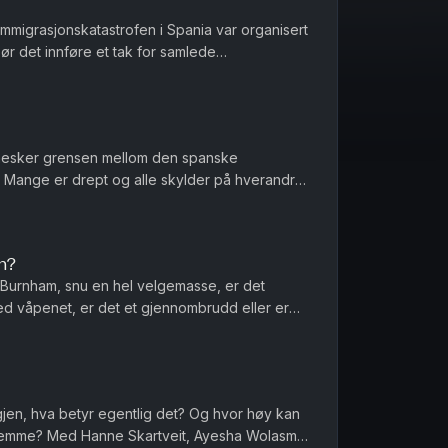
 immigrasjonskatastrofen i Spania var organisert
Bør det innføre et tak for samlede
er et regnestykke til NAV...
nesker grensen mellom den spanske
Mange er drept og alle skylder på hverandre
nnføres norgespris på biff i dette la...
n?
Burnham, snu en hel velgemasse, er det
ed våpenet, er det et gjennombrudd eller er
r menn et spesielt ansvar når de...
igjen, hva betyr egentlig det? Og hvor høy kan
 hjemme? Med Hanne Skartveit, Ayesha Wolasmal