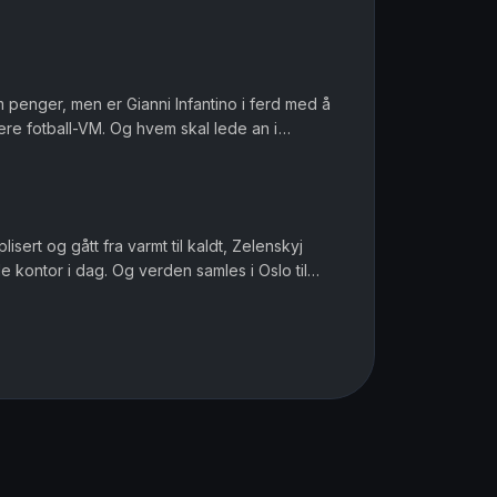
 Sara Gustavsen. Ansv...
om penger, men er Gianni Infantino i ferd med å
ere fotball-VM. Og hvem skal lede an i
ofile i muslimske miljø...
sert og gått fra varmt til kaldt, Zelenskyj
 kontor i dag. Og verden samles i Oslo til
, men det er Norway C...