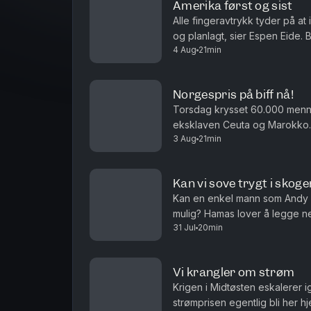
Amerika først og sist
Alle fingeravtrykk tyder på at
og planlagt, sier Espen Eide. 
4 Aug
21min
velferdsytelser er debatten ett
Norgespris på biff nå!
Torsdag krysset 60.000 men
eksklaven Ceuta og Marokko. 
3 Aug
21min
i sakens anledning, og må det i
Kan vi sove trygt i skoge
Kan en enkel mann som Andy 
mulig? Hamas lover å legge n
31 Jul
20min
det ren ønsketetenkning. Og ha
Vi krangler om strøm
Krigen i Midtøsten eskalerer 
strømprisen egentlig bli her