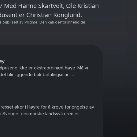
 Med Hanne Skartveit, Ole Kristian
dusent er Christian Konglund.
e publisert av Podme. Den kan derfor inneholde
øy
elprisene ikke er ekstraordinært høye. Må vi
et blir liggende bak betalingsmur i
ile Ukrainere som blir drept ...
presset øker i Høyre for å kreve forlengelse av
 i Sverige, den norske landssvikeren er
seg nøytral under and...