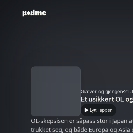
Giæver og gjengen
21 
Et usikkert OL o
Lytt i appen
OL-skepsisen er såpass stor i Japan
trukket seg, og både Europa og Asia o