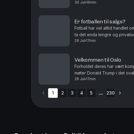
30 Jul
16min
og Roar Valderhaug. Produsent
Er fotballen til salgs?
Fotball har vel alltid handlet 
ta det enda lengre og privatis
29 Jul
17min
debatten om fordommer mot hom
Velkommen til Oslo
Forholdet deres har vært kompli
møter Donald Trump i det ovale
28 Jul
17min
fotball. Det er ikke fotball VM
1
2
3
4
5
230
More pages