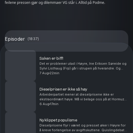
feilene pressen gjør og dilemmaer VG står i. Alltid på Podme.
Episoder
(
1837
)
Saken er biff!
Det er problemer utad i Høyre, Ine Eriksen Søreide og
Sylvi Listhaug (Frp) går i strupen på hverandre. Og
Rødt går inn i debatten om prisen på indrefilet, slik er
7 Aug
22min
det i verdens rikeste land. Med Ander...
Dieselprisen er ikke så høy
Arbeiderpartiet mener at dieselprisene ikke er
ekstraordinært høye. Må vi belage oss på at Hormuz-
stredet blir liggende bak betalingsmur i uoverskuelig
6 Aug
17min
fremtid? Antall sivile Ukrainere som blir drept ...
Nyklippet populisme
Dieselprisene flyr i været og presset øker i Høyre for
å kreve forlengelse av avgiftskuttene. Quislingdebatt i