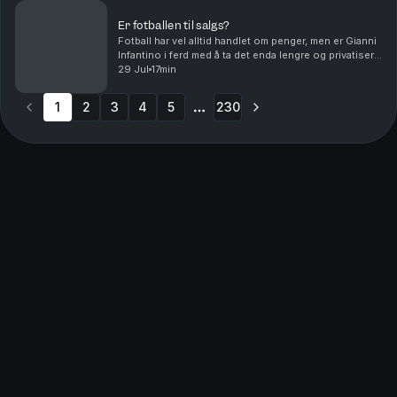
Er fotballen til salgs?
Fotball har vel alltid handlet om penger, men er Gianni
Infantino i ferd med å ta det enda lengre og privatisere
fotball-VM. Og hvem skal lede an i debatten om
29 Jul
17min
fordommer mot homofile i muslimske miljø...
1
2
3
4
5
230
More pages