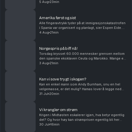
Sverige, den norske landssvikeren er aktualisert i
5 Aug
23min
landet som holdt seg nøytral under and...
Amerika først og sist
Alle fingeravtrykk tyder på at immigrasjonskatastrofen
i Spania var organisert og planlagt, sier Espen Eide.
Bør det innføre et tak for samlede velferdsytelser er
4 Aug
21min
debatten etter et regnestykke til NAV...
Norgespris på biff nå!
Torsdag krysset 60.000 mennesker grensen mellom
den spanske eksklaven Ceuta og Marokko. Mange er
drept og alle skylder på hverandre i sakens anledning,
3 Aug
21min
og må det innføres norgespris på biff i dette la...
Kan vi sove trygt i skogen?
Kan en enkel mann som Andy Burnham, snu en hel
velgemasse, er det mulig? Hamas lover å legge ned
våpenet, er det et gjennombrudd eller er det ren
31 Jul
20min
ønsketetenkning. Og har menn et spesielt ansvar når
de...
Vi krangler om strøm
Krigen i Midtøsten eskalerer igjen, hva betyr egentlig
det? Og hvor høy kan strømprisen egentlig bli her
hjemme? Med Hanne Skartveit, Ayesha Wolasmal og
30 Jul
16min
Roar Valderhaug. Produsent Sara Gustavsen. Ansv...