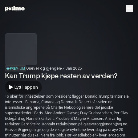
Giæver og gjengen
7 Jan 2025
PREMIUM
Kan Trump kjøpe resten av verden?
Lytt i appen
To uker før innsettelsen som president flagger Donald Trump territoriale
interesser i Panama, Canada og Danmark. Det er ti år siden de
islamistiske angrepene på Charlie Hebdo og senere det jødiske
supermarkedet i Paris. Med Anders Giæver, Frøy Gudbrandsen, Per Olav
Ødegård og Hanne Skartveit. Produsent Magne Antonsen. Ansvarlig
redaktør Gard Steiro. Kontakt redaksjonen på giaeveroggjengen@vg.no.
Giæver & gjengen gir deg de viktigste nyhetene hver dag på drøye 20
minutter når du skal hjem fra jobb. Hør «Mediebobler» hver lørdag om