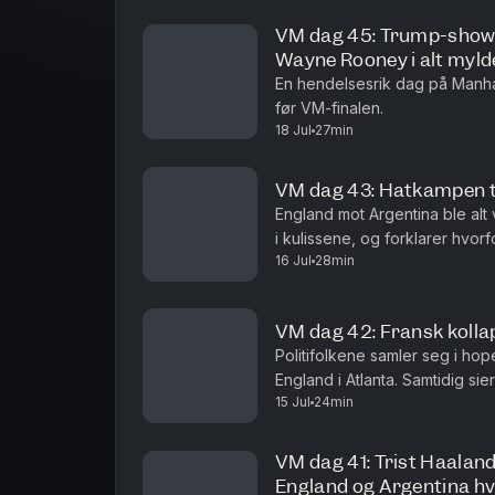
VM dag 45: Trump-show, 
Wayne Rooney i alt myld
En hendelsesrik dag på Manh
før VM-finalen.
18 Jul
27min
VM dag 43: Hatkampen to
England mot Argentina ble alt
i kulissene, og forklarer hvorf
16 Jul
28min
VM dag 42: Fransk kolla
Politifolkene samler seg i hop
England i Atlanta. Samtidig sier
15 Jul
24min
har lurt oss litt.
VM dag 41: Trist Haaland
England og Argentina h