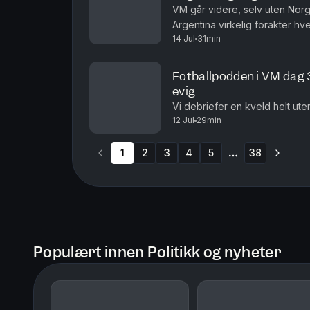
VM går videre, selv uten Norg
Argentina virkelig forakter hv
14 Jul
31min
stjernen manglet på Slottspla
Fotballpodden i VM dag 
evig
Vi debriefer en kveld helt u
12 Jul
29min
1
2
3
4
5
38
More pages
Populært innen Politikk og nyheter