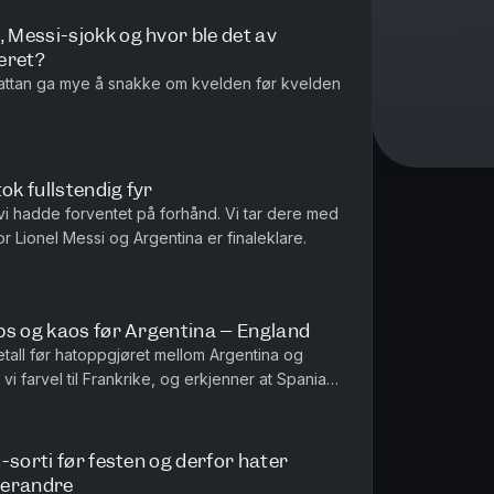
Messi-sjokk og hvor ble det av
eret?
attan ga mye å snakke om kvelden før kvelden
k fullstendig fyr
 vi hadde forventet på forhånd. Vi tar dere med
or Lionel Messi og Argentina er finaleklare.
ps og kaos før Argentina – England
etall før hatoppgjøret mellom Argentina og
 vi farvel til Frankrike, og erkjenner at Spania
-sorti før festen og derfor hater
verandre