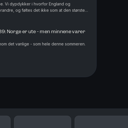
e. Vi dypdykker i hvorfor England og
erandre, og føltes det ikke som at den største
ssen?
39: Norge er ute - men minnene varer
tenom det vanlige - som hele denne sommeren.