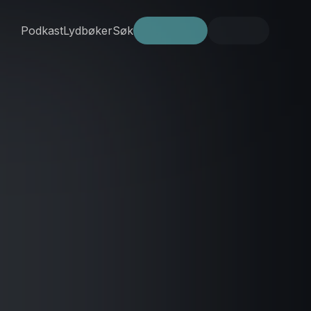
Podkast
Lydbøker
Søk
Prøv gratis
Logg inn