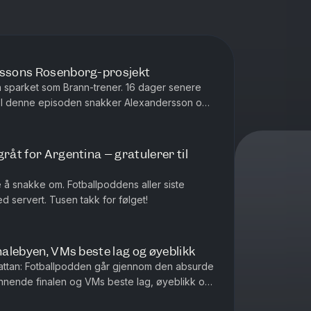
erssons Rosenborg-prosjekt
on sparket som Brann-trener. 16 dager senere
. I denne episoden snakker Alexandersson om
, hvordan han vil endre R...
gråt for Argentina – gratulerer til
 å snakke om. Fotballpoddens aller siste
d servert. Tusen takk for følget!
inalebyen, VMs beste lag og øyeblikk
attan: Fotballpodden går gjennom den absurde
nnende finalen og VMs beste lag, øyeblikk og