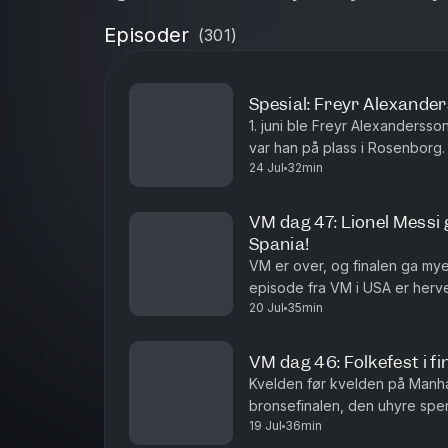
Episoder
(
301
)
Spesial: Freyr Alexand
1. juni ble Freyr Alexanderss
var han på plass i Rosenborg
24 Jul
32min
hvordan han endte i Rosenborg
VM dag 47: Lionel Messi 
Spania!
VM er over, og finalen ga mye
episode fra VM i USA er herve
20 Jul
35min
VM dag 46: Folkefest i f
Kvelden før kvelden på Manh
bronsefinalen, den uhyre spe
19 Jul
36min
snakkiser.