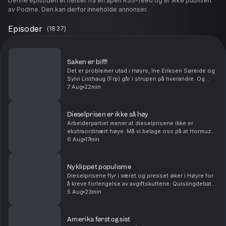
Denne episoden er hentet fra en åpen RSS-feed og er ikke publisert
av Podme. Den kan derfor inneholde annonser.
Episoder
(
1837
)
Saken er biff!
Det er problemer utad i Høyre, Ine Eriksen Søreide og
Sylvi Listhaug (Frp) går i strupen på hverandre. Og
Rødt går inn i debatten om prisen på indrefilet, slik er
7 Aug
22min
det i verdens rikeste land. Med Ander...
Dieselprisen er ikke så høy
Arbeiderpartiet mener at dieselprisene ikke er
ekstraordinært høye. Må vi belage oss på at Hormuz-
stredet blir liggende bak betalingsmur i uoverskuelig
6 Aug
17min
fremtid? Antall sivile Ukrainere som blir drept ...
Nyklippet populisme
Dieselprisene flyr i været og presset øker i Høyre for
å kreve forlengelse av avgiftskuttene. Quislingdebatt i
Sverige, den norske landssvikeren er aktualisert i
5 Aug
23min
landet som holdt seg nøytral under and...
Amerika først og sist