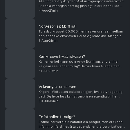
Alle fingeravtrykk tyder på at immigrasjonskatastrofen
i Spania var organisert og planlagt, sier Espen Eide.
Bør det innføre et tak for samlede velferdsytelser er
4 Aug
21min
debatten etter et regnestykke til NAV...
Norgespris på biff nå!
Torsdag krysset 60.000 mennesker grensen mellom
den spanske eksklaven Ceuta og Marokko. Mange er
drept og alle skylder på hverandre i sakens anledning,
3 Aug
21min
og må det innføres norgespris på biff i dette la...
Kan vi sove trygt i skogen?
Kan en enkel mann som Andy Burnham, snu en hel
velgemasse, er det mulig? Hamas lover å legge ned
våpenet, er det et gjennombrudd eller er det ren
31 Jul
20min
ønsketetenkning. Og har menn et spesielt ansvar når
de...
Vi krangler om strøm
Krigen i Midtøsten eskalerer igjen, hva betyr egentlig
det? Og hvor høy kan strømprisen egentlig bli her
hjemme? Med Hanne Skartveit, Ayesha Wolasmal og
30 Jul
16min
Roar Valderhaug. Produsent Sara Gustavsen. Ansv...
Er fotballen til salgs?
Fotball har vel alltid handlet om penger, men er Gianni
Infantino i ferd med å ta det enda lengre og privatisere