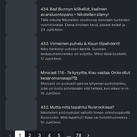
ovat tarjolla vain Podme Premium -kuunt...
434. Bad Bunnyn kilikellot, Iisalmen
avaraluontopano + Nikotellen slämy!
Tällä viikolla Nikotellen studiossa mennään tunteiden
vuoristorataa. Ekana kirotaan kesä, paskat keikat ja
sitten Bad Bunnyn tiktokit vie mennessään! Katja on
24 Jul
54min
on antautunut kiihkolle. Niko puolestaan ...
433. Viimeinen puhelu & Kisun tilpehöörit!
Niko herkistyi uutisten äärellä. Suomen
lankapuhelinverkko on suljettu. Miksi tämä kosketti
niin suuresti? Jenna nukkui elämänsä parhaat
17 Jul
44min
päiväunet yllättävällä sohvalla. Miten Kisu ja hänen
tilpehööri...
Minicast 176 - Te kysyitte, Kisu vastaa: Onko ollut
kesäromansseja?🥰
Minicast on podcast-jaksoa lyhyempi audioherkku,
joka on luotu piristämään sitä hetkeä, kun aikasi ei riitä
pitkään, yhtäjaksoiseen keskittymiseen. Minicastit
16 Jul
13min
ovat tarjolla vain Podme Premium -kuunt...
432. Mutta mitä tapahtui Ruisrockissa?
Nikotellen pöööydcäst valloitti firman virkistyspäivillä
Ruisrockin. Mitä tapahtui? Kuka sai hotellihuoneessa?
Kenen ilta meni vesibussin jonossa ja millaiset jatkot
10 Jul
51min
oli? Vastaus tähän ja paljon muuhu...
1
2
3
4
5
78