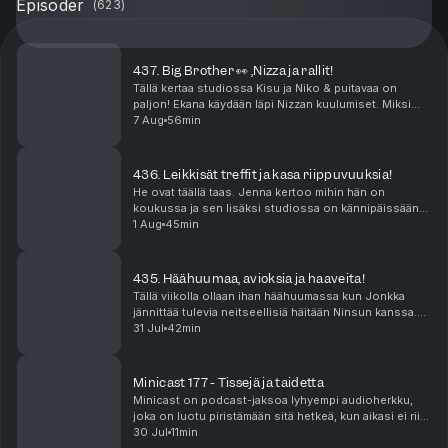
Episoder
(
623
)
437. Big Brother 👀 ,Nizza ja rallit!
Tällä kertaa studiossa Kisu ja Niko & puitavaa on
paljon! Ekana käydään läpi Nizzan kuulumiset. Miksi
kukaan ei lähesty meitä edes Ranskassa? Missä
7 Aug
56min
mättää? Sen jälkeen puidaan rallit joissa saldo oli ...
436. Leikkisät treffit ja kasa riippuvuuksia!
He ovat täällä taas. Jenna kertoo mihin hän on
koukussa ja sen lisäksi studiossa on kännipäissään
lyöty 500€ veto. Mutta mistä? Niko suuntasi tutun
1 Aug
45min
miehen kanssa treffeille puistoon. Onko leikki-ikä k...
435. Häähuumaa, avioksia ja haaveita!
Tällä viikolla ollaan ihan häähuumassa kun Jonkka
jännittää tulevia neitseellisiä häitään Ninsun kanssa.
Miten häät onkaan paisuneet sellaiseksi että näistä
31 Jul
42min
povataan tämän suven kuumimpia juhlia? Ni...
Minicast 177 - Tissejä ja taidetta
Minicast on podcast-jaksoa lyhyempi audioherkku,
joka on luotu piristämään sitä hetkeä, kun aikasi ei riitä
pitkään, yhtäjaksoiseen keskittymiseen. Minicastit
30 Jul
11min