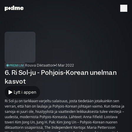
Rouva Diktaattori
1 Mar 2022
PREMIUM
6. Ri Sol-ju - Pohjois-Korean unelman
kasvot
Lytt i appen
Ri Sol-ju on tarkkaan varjeltu salaisuus, josta tiedetään jotakuinkin sen
verran, että hän on laulaja ja Pohjois-Korean johtajan vaimo. Kun tietoa ja
sanoja ei juuri ole, hiustyylistä ja vaatteiden leikkauksesta tulee viestejä –
uudesta, modernista Pohjois-Koreasta. Lähteet: Anna Fifield: Loistava
toveri Kim Jong Un, Jung H. Pak: Kim Jong Un – Pohjois-Korean nuoren
diktaattorin sisäpiirissä, The Independent Kertoja: Maria Pettersson