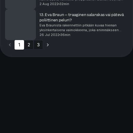
muuttui pariisilaisissa sosialistipiireissä, joissa hän
2 Aug 2022
32min
tapasi Saloth Sarin eli Pol Potin. Miehe...
13. Eva Braun – traaginen salarakas vai pätevä
poliittinen peluri?
Eva Braunista rakennettiin pitkään kuvaa hieman
yksinkertaisena vaimokkeena, joka enimmäkseen
odotteli, että Hitler tulisi kotiin ja julistaisi hääpäivän.
26 Jul 2022
36min
Uudempi tutkimus ja kirjallisuus on osoittanu...
1
2
3