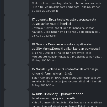
Chilen diktaattorin Augusto Pinochetin puoliso Lucía
Hiriart tuli yläluokkaisesta perheestä, jolle poliittinen
valta ei ollut vierasta. Uskotaan, että juuri hän antoi
30 Aug 2022
26min
miehelleen ratkaisevan sysäyksen ...
17. Jovanka Broz: taistelevasta partisaanista
Jugoslavian muoti-ikoniksi
Jovanka Broz vei todellisen tarinansa mukanaan
hautaan. Oliko hänen avioliittonsa Josip Brozin eli
Titon kanssa todella onnellista yhteiseloa vai juoniko
23 Aug 2022
32min
hän salaliittoa hallintoa vastaan? Miksi hän e...
16. Simone Duvalier – voodoopapittareksi
epäilty Mama Doc piti vallan kahvan perheessä
Simone Duvalier oli haitilainen orpotyttö, joka
kouluttautui sairaanhoitajaksi. Työelämässä hän sattui
tapaamaan lääkärin nimeltä Francois Duvalier. Tälle
16 Aug 2022
31min
parille annettiin myöhemmin lempinimiksi Mama...
15. Sarah Kyolaba eli Suicide-Sarah – tanssija,
johon Idi Amin iski silmänsä
Sarah Kyolaba oli 1970-luvulla suositun ugandalaisen
armeijabändin tanssija, joka seurusteli bändin basistin
kanssa. Hänellä olisi voinut olla onnellinen,
9 Aug 2022
36min
musiikintäyteinen elämä, mutta Ugandan yksinv...
14. Khieu Ponnary – punakhmerien
taustavaikuttaja, joka menetti
mielenterveytensä
Khieu Ponnary oli tiettävästi Kambodzan ensimmäinen
nainen, joka valmistui ylioppilaaksi. Elämän suunta