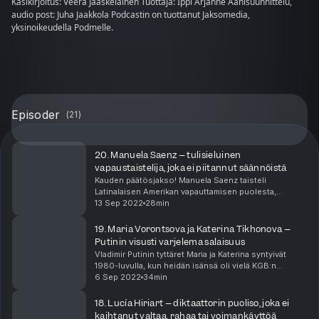
Käsikirjoitus: Veera Jääskeläinen Tuottaja: Ippi Arjanne Äänisuunnittelu,
audio post: Juha Jaakkola Podcastin on tuottanut Jaksomedia,
yksinoikeudella Podmelle.
Episoder
(
21
)
20. Manuela Saenz – tulisieluinen
vapaustaistelija, joka ei piitannut säännöistä
Kauden päätösjakso! Manuela Saenz taisteli
Latinalaisen Amerikan vapauttamisen puolesta,
ratsasti kahareisin, pukeutui univormuun ja poltti
13 Sep 2022
28min
sikaria. Ja kenties piti karhua lemmikkinään, jos
legendoih...
19. Maria Vorontsova ja Katerina Tikhonova –
Putinin visusti varjelema salaisuus
Vladimir Putinin tyttäret Maria ja Katerina syntyivät
1980-luvulla, kun heidän isänsä oli vielä KGB:n
agentti. Valtaan noustuaan Putin vaikeni tyttäristään
6 Sep 2022
34min
niin visusti, että oli epäselvää, oliko heit...
18. Lucía Hiriart – diktaattorin puoliso, joka ei
kaihtanut valtaa, rahaa tai voimankäyttöä