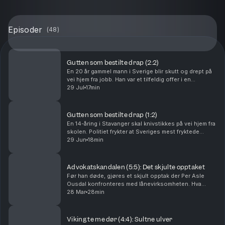
Episoder
(
48
)
Gutten som bestilte drap (2:2)
En 20 år gammel mann i Sverige blir skutt og drept på
vei hjem fra jobb. Han var et tilfeldig offer i en
gjengkrig han ikke hadde noe med å gjøre. Bak drapet
29 Jul
17min
står blant andre 15-årige «Lukas» fra Stav...
Gutten som bestilte drap (1:2)
En 14-åring i Stavanger skal knivstikkes på vei hjem fra
skolen. Politiet frykter at Sveriges mest fryktede
kriminelle nettverk står bak. Sannheten er mer
29 Jun
18min
oppsiktsvekkende. I det skjulte sitter en ten...
Advokatskandalen (5:5): Det skjulte opptaket
Før han døde, gjøres et skjult opptak der Per Asle
Ousdal konfronteres med lånevirksomheten. Hva
forteller responsen hans om hvordan advokaten
28 Mar
28min
klarte å svindle så mange mennesker i så mange år –
for s...
Viking te me dør (4:4): Sultne ulver