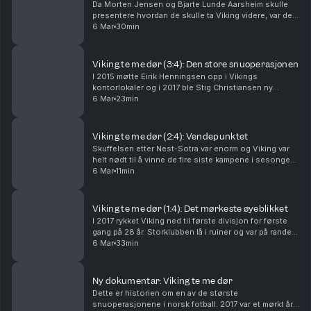
Da Morten Jensen og Bjarte Lunde Aarsheim skulle
presentere hvordan de skulle ta Viking videre, var det
spesielt ett bilde som vakte reaksjoner i styrerommet.
6 Mar
30min
Bildet var av en flokk sauer som illustre...
Viking te me dør (3:4): Den store snuoperasjonen
I 2015 møtte Eirik Henningsen opp i Vikings
kontorlokaler og i 2017 ble Stig Christiansen ny
styreleder. Klubben var preget av økonomisk krise,
6 Mar
23min
intern uro og dårlige resultater. Hvordan gikk de fram
f...
Viking te me dør (2:4): Vendepunktet
Skuffelsen etter Nest-Sotra var enorm og Viking var
helt nødt til å vinne de fire siste kampene i sesongen
for å sikre et opprykk. De manglet flere av sine beste
6 Mar
11min
spillere og det var ingen rom for feil...
Viking te me dør (1:4): Det mørkeste øyeblikket
I 2017 rykket Viking ned til første divisjon for første
gang på 28 år. Storklubben lå i ruiner og var på randen
til konkurs. Sesongen i 2018 ble en berg-og-dal-
6 Mar
33min
bane. Etter tre strake tap skulle Viking...
Ny dokumentar: Viking te me dør
Dette er historien om en av de største
snuoperasjonene i norsk fotball. 2017 var et mørkt år i