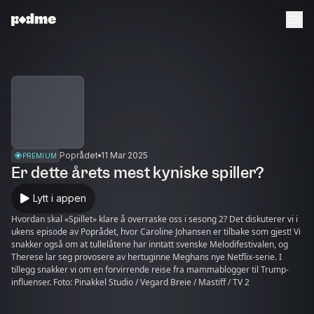
Poprådet
11 Mar 2025
PREMIUM
Er dette årets mest kyniske spiller?
Lytt i appen
Hvordan skal «Spillet» klare å overraske oss i sesong 2? Det diskuterer vi i
ukens episode av Poprådet, hvor Caroline Johansen er tilbake som gjest! Vi
snakker også om at tullelåtene har inntatt svenske Melodifestivalen, og
Therese lar seg provosere av hertuginne Meghans nye Netflix-serie. I
tillegg snakker vi om en forvirrende reise fra mammablogger til Trump-
influenser. Foto: Pinakkel Studio / Vegard Breie / Mastiff / TV 2