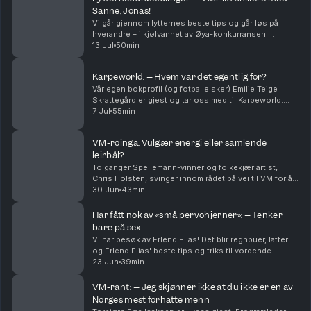
Sanne, Jonas!
Vi går gjennom lytternes beste tips og går løs på
hverandre – i kjølvannet av Øya-konkurransen.
Vinnere avsløres og vi blir ganske mye bedre kjent
13 Jul
50min
med dere og hverandre. På godt og vondt.
Karpeworld: – Hvem var det egentlig for?
Vår egen bokprofil (og fotballelsker) Emilie Teige
Skrattegård er gjest og tar oss med til Karpeworld.
Hvordan var det der – og hvem var egentlig dette
7 Jul
55min
enorme arrangementet egentlig for? Vi diskuterer...
VM-roinga: Vulgær energi eller samlende
leirbål?
To ganger Spellemann-vinner og folkekjær artist,
Chris Holsten, svinger innom rådet på vei til VM for å
fremsnakke roing og digital detox. Vi spekulerer i
30 Jun
43min
hvem av oss som har de styggeste gruppechatte...
Har fått nok av «små pervohjerner»: – Tenker
bare på sex
Vi har besøk av Erlend Elias! Det blir regnbuer, latter
og Erlend Elias' beste tips og triks til vordende
norske realitystjerner. Jonas retter en takk til de
23 Jun
39min
heterofile mennene som har betydd mer enn ...
VM-rant: – Jeg skjønner ikke at du ikke er en av
Norges mest forhatte menn