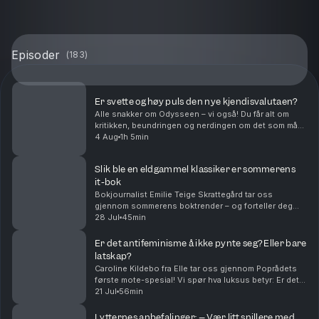
Episoder
(
183
)
Er svette og høy puls den nye kjendisvalutaen?
Alle snakker om Odysseen – vi også! Du får alt om
kritikken, beundringen og nerdingen om det som må
anses å være Christopher Nolans påmelding til neste
4 Aug
1h 5min
Oscar-utdeling. Er det blitt obligatorisk for kj...
Slik ble en eldgammel klassiker er sommerens
it-bok
Bokjournalist Emilie Teige Skrattegård tar oss
gjennom sommerens boktrender – og forteller deg
hvilke bøker du helst vil bli sett med på stranda i
28 Jul
45min
ferien. Er det pretensiøst og performativt å lese en ...
Er det antifeminisme å ikke pynte seg? Eller bare
latskap?
Caroline Kildebo fra Elle tar oss gjennom Poprådets
første mote-spesial! Vi spør hva luksus betyr: Er det
noe stilig og smakfullt, eller er det bare at noe er dyrt?
21 Jul
56min
Kan søppelposer være "hot"? Vi spli...
Lytternes anbefalinger: – Vær litt snillere med