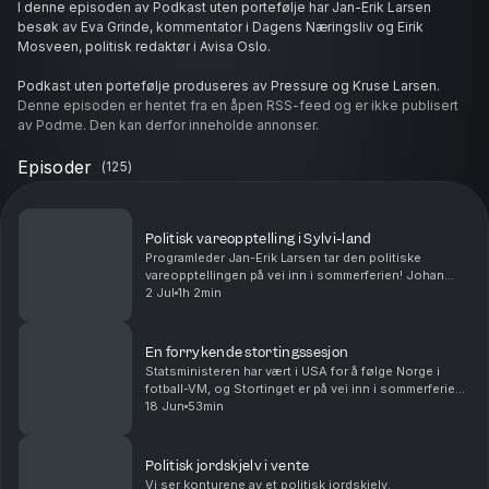
I denne episoden av Podkast uten portefølje har Jan-Erik Larsen
besøk av Eva Grinde, kommentator i Dagens Næringsliv og Eirik
Mosveen, politisk redaktør i Avisa Oslo.
Podkast uten portefølje produseres av Pressure og Kruse Larsen.
Denne episoden er hentet fra en åpen RSS-feed og er ikke publisert
av Podme. Den kan derfor inneholde annonser.
Episoder
(
125
)
Politisk vareopptelling i Sylvi-land
Programleder Jan-Erik Larsen tar den politiske
vareopptellingen på vei inn i sommerferien! Johan
Giertsen fra Pollofpolls oppsummerer status på
2 Jul
1h 2min
meningsmålingene. FrP har satt ny rekord på
målingene. ...
En forrykende stortingssesjon
Statsministeren har vært i USA for å følge Norge i
fotball-VM, og Stortinget er på vei inn i sommerferien
etter å ha landet et revidert nasjonalbudsjett. Ny
18 Jun
53min
episode av Podkast uten portefølje - med en...
Politisk jordskjelv i vente
Vi ser konturene av et politisk jordskjelv.