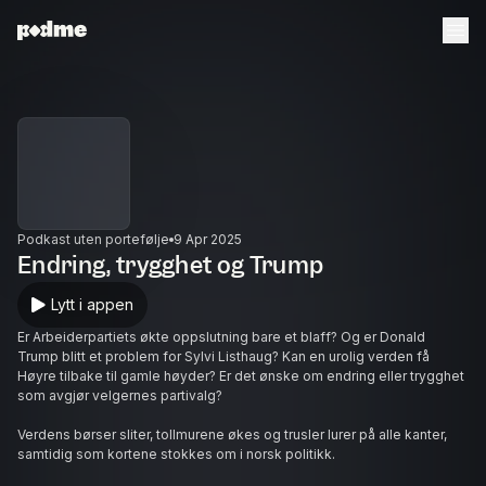
Podkast uten portefølje
9 Apr 2025
Endring, trygghet og Trump
Lytt i appen
Er Arbeiderpartiets økte oppslutning bare et blaff? Og er Donald
Trump blitt et problem for Sylvi Listhaug? Kan en urolig verden få
Høyre tilbake til gamle høyder? Er det ønske om endring eller trygghet
som avgjør velgernes partivalg?
Verdens børser sliter, tollmurene økes og trusler lurer på alle kanter,
samtidig som kortene stokkes om i norsk politikk.