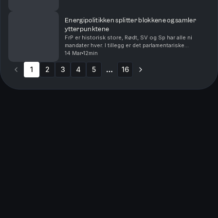
domineres av internasjonale kriser, Tru...
Energipolitikken splitter blokkene og samler
ytterpunktene
FrP er historisk store, Rødt, SV og Sp har alle ni
mandater hver. I tillegg er det parlamentariske
grunnlaget til de tradisjonelle styringspartiene
14 Mar
12min
Arbeiderpartiet og Høyre, historisk svakt. Høyre og ...
1
2
3
4
5
16
More pages