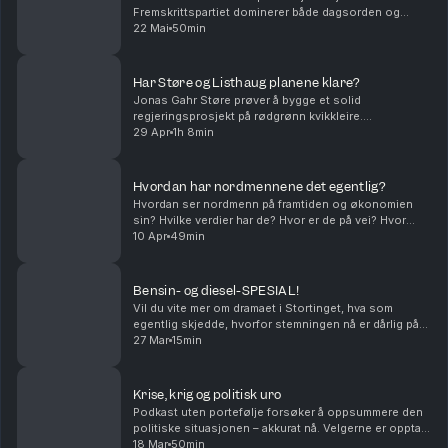
Fremskrittspartiet dominerer både dagsorden og
meningsmålingene. Sylvi Listhaugs parti har en
22 Mai
50min
sensasjonell lojalitet. Velgerne strømmer til FrP fra
alle de ...
Har Støre og Listhaug planene klare?
Jonas Gahr Støre prøver å bygge et solid
regjeringsprosjekt på rødgrønn kvikkleire.
Forhandlingene om revidert nasjonalbudsjett, som
29 Apr
1h 8min
starter straks, kan bli avgjørende. Har han en plan for
forhandling...
Hvordan har nordmennene det egentlig?
Hvordan ser nordmenn på framtiden og økonomien
sin? Hvilke verdier har de? Hvor er de på vei? Hvor
mange kjøttkaker spiser de, og hva har det å gjøre
10 Apr
49min
med hva de stemmer på? I denne episoden av
Podkas...
Bensin- og diesel-SPESIAL!
Vil du vite mer om dramaet i Stortinget, hva som
egentlig skjedde, hvorfor stemningen nå er dårlig på
rød-grønn side, hvorfor Høyre plutselig kastet seg på,
27 Mar
15min
og hvilke konsekvenser denne saken kan få p...
Krise, krig og politisk uro
Podkast uten portefølje forsøker å oppsummere den
politiske situasjonen – akkurat nå. Velgerne er opptatt
av høy rente og ditto bensinpriser, mens nyhetsbildet
18 Mar
50min