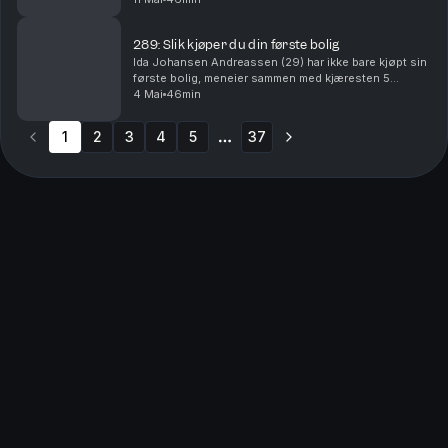
hustles,investeringer, mammaliv, usikker jobbframtid
og ønsket om mer frihe...
289: Slik kjøper du din første bolig
Ida Johansen Andreassen (29) har ikke bare kjøpt sin
første bolig, meneier sammen med kjæresten 5
boliger. Hva må man tenke på når man sparertil første
4 Mai
46min
bolig, og hva sier reglene? Er det noen måte å f...
1
2
3
4
5
37
More pages