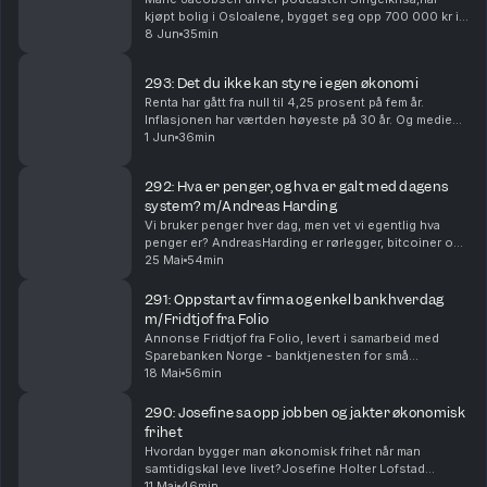
kjøpt bolig i Osloalene, bygget seg opp 700 000 kr i
egenkapital mens hun bodde ikollektiv i Trondheim,
8 Jun
35min
og vet nøyaktig hva dopapir og avokado koster.Å ...
293: Det du ikke kan styre i egen økonomi
Renta har gått fra null til 4,25 prosent på fem år.
Inflasjonen har værtden høyeste på 30 år. Og mediene
forteller oss «nå blir det trangeretider» og «nå får
1 Jun
36min
nordmenn bedre råd» om hverandre, hele tid...
292: Hva er penger, og hva er galt med dagens
system? m/Andreas Harding
Vi bruker penger hver dag, men vet vi egentlig hva
penger er? AndreasHarding er rørlegger, bitcoiner og
verten for podcasten «En og tyvetanker». Han mener
25 Mai
54min
det finnes noe grunnleggende galt med måten v...
291: Oppstart av firma og enkel bankhverdag
m/Fridtjof fra Folio
Annonse Fridtjof fra Folio, levert i samarbeid med
Sparebanken Norge - banktjenesten for små
bedrifter,forteller hva som er viktig når du starter noe
18 Mai
56min
eget.Fridtjof har selv startet flere selskaper med...
290: Josefine sa opp jobben og jakter økonomisk
frihet
Hvordan bygger man økonomisk frihet når man
samtidigskal leve livet?Josefine Holter Lofstad
snakker om FIRE-bevegelsen, side
11 Mai
46min