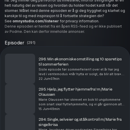
nå. Jeg minner deg på hvorfor du investerer, hvorfor svingninger er en
helt naturlig del av reisen og hvordan du holder hodet kaldt når det
stormer. Målet med denne episoden er å gi deg trygghet og klarhet og
kanskje til og med inspirasjon til å fortsette strategien din?
See
omnystudio.com/listener
for privacy information.
Denne episoden er hentet fra en åpen RSS-feed og er ikke publisert
av Podme. Den kan derfor inneholde annonser.
Episoder
(
291
)
296: Min økonomiske omstilling og 10 sparetips
til sommerferien
Siste episode før sommerferien!I over et år har jeg
levd i ventemodus «når hytta er solgt, da blir alt bra».
Det ble den ikke. Og livet kan ikke vente lenger. Jeg
22 Jun
37min
har bestemt meg: hytta skal ikke selg...
295: Hjelp, jeg flytter hjemmefra! m/Marie
Olaussen
Marie Olaussen har skrevet en bok til ungdommene
som snart skal flyttehjemmefra, og vi går gjennom alt
fra iskaffeindeksen (28 kroner om dagenblir faktisk 10
15 Jun
49min
000 kroner i året!) til hvorfor 18-åringer...
294: Single, selveier og stålkontroll m/Marie fra
singelkrisa
Marie Jacobsen driver podcasten Singelkrisa,har