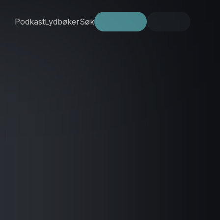
Podkast
Lydbøker
Søk
Prøv gratis
Logg inn