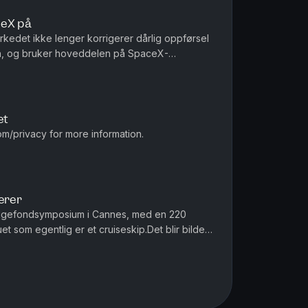
ceX på
kedet ikke lenger korrigerer dårlig oppførsel
sen, og bruker hoveddelen på SpaceX-
e selskapet på. I tillegg kom...
et
m/privacy for more information.
erer
edgefondsymposium i Cannes, med en 220
et som egentlig er et cruiseskip.Det blir bildet
ndt 500 ganger omsetningen...