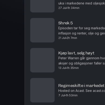
uka i markedene med oljesjok
Bokanbefalinger
27 Jul
1h 34min
bruker en stor del på perpet
Peters CV
Mail
Shrek 5
Episoden tar for seg markedsu
Hosted on Acast. See
acast.com/pr
inflasjon og renter, olje og ge
21 Jul
2h 7min
rehabilitering etter operasjon og
Kjøp lavt, selg høyt
Peter Warren går gjennom hvorf
aksjer og obligasjoner faller 
13 Jul
1h 35min
carry-trade og verdsettelsen 
Regimeskifte i markedet
Hosted on Acast. See acast.co
7 Jul
1h 53min