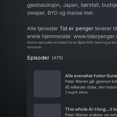
gjeldsauksjon, Japan, børsfall, budsjet
swaper, BYD og masse mer.
Alle tjenester
Tid er penger
leverer ti
enkle hjemmeside: www.tiderpenger.
Denne episoden er hentet fra en åpen RSS-feed og er ikk
annonser.
Der finner du:
Episoder
(
475
)
LinkedIn-side
Spotfy
RSS
Alle svensker heter Sun
Peter Warren går gjennom kol
Discord chat
45 milliarder dollar, den histo
Bluesky
3 Aug
1h 28min
CDSen og gullprisen sier om r
Nyhetsbrev
Facebook-gruppe
This whole AI-thing... it b
Patreon
Peter Warren snakker om nyhe