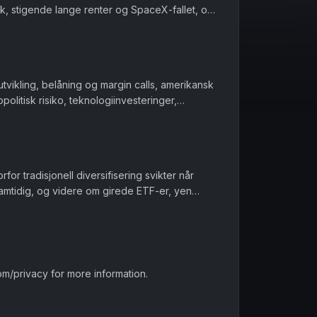
k, stigende lange renter og SpaceX-fallet, og
uals og de kommende comput...
tvikling, belåning og margin calls, amerikansk
ivacy
for more information.
opolitisk risiko, teknologiinvesteringer,
 utviklingen i kri...
or tradisjonell diversifisering svikter når
samtidig, og videre om girede ETF-er, yen
av AI- og datasenterboome...
m/privacy for more information.