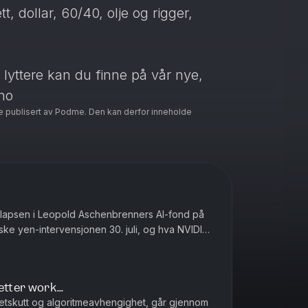
t, dollar, 60/40, olje og rigger,
l lyttere kan du finne på vår nye,
no
e publisert av Podme. Den kan derfor inneholde
e
lapsen i Leopold Aschenbrenners AI-fond på
riske yen-intervensjonen 30. juli, og hva NVIDIA-
esten av markedet.(0...
etter work...
tskutt og algoritmeavhengighet, går gjennom