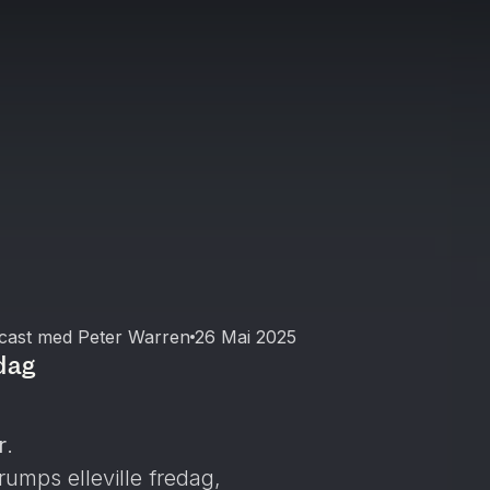
dcast med Peter Warren
26 Mai 2025
dag
r
.
umps elleville fredag,