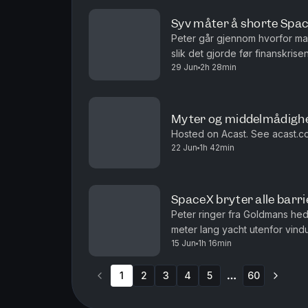
Syv måter å shorte Spa
Peter går gjennom hvorfor mar
slik det gjorde før finanskri
29 Jun
2h 28min
noteringen og syv måter å short
Myter og middelmådigh
Hosted on Acast. See acast.co
22 Jun
1h 42min
SpaceX bryter alle barri
Peter ringer fra Goldmans h
meter lang yacht utenfor vindu
15 Jun
1h 16min
på uka: SpaceX noteres til ru
1
2
3
4
5
60
More pages