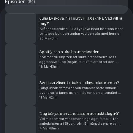
Episoder
(
94
)
Julia Lyskova: "Till slut vill jag skrika: Vad vill ni
mig?"
Skådespelerskan Julia Lyskova läser höstens mest
omtalade bok och undrar vad den gör med henne.
25 Mar
6min
Spotify kan sluka bokmarknaden
Kommer musikjätten att sluka branschen? Dess
aggressiva ”Joe Rogan-taktik” talar för att den
svenska bokmarknaden förändras för all framtid – och
18 Mar
13min
kanske räddas fackboken på köpet.
Svenska väsen tillbaka – illavarslade omen?
Långt innan vampyrer och zombier satte skräck i
svenskarna fanns maran, näcken och skogsrået.
Varför syns de inte till under halloweenfirandet? Och
11 Mar
12min
är det inte dags att låta dem kliva fram ur skuggorn...
”Jag började användas som politiskt slagträ”
Vid midsommar var bemanningsläget ”stabilt” för
ambulanserna i Stockholm. En månad senare var
situationen kritisk och en sjuksköterska fick nog.
4 Mar
18min