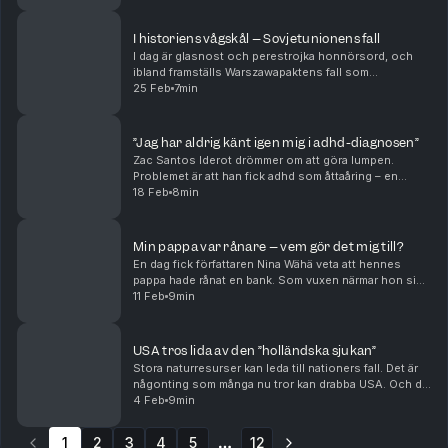
Resultatet: en politisk storm som har fortsatt långt in...
I historiens vågskål – Sovjetunionens fall
I dag är glasnost och perestrojka honnörsord, och
ibland framställs Warszawapaktens fall som
oundvikligt. Men stod Michail Gorbatjov i själva verket
25 Feb
7min
för ett imperialistiskt självmål?
”Jag har aldrig känt igen mig i adhd-diagnosen”
Zac Santos Iderot drömmer om att göra lumpen.
Problemet är att han fick adhd som åttaåring – en
diagnos han aldrig känt igen sig i.
18 Feb
8min
Min pappa var rånare – vem gör det mig till?
En dag fick författaren Nina Wähä veta att hennes
pappa hade rånat en bank. Som vuxen närmar hon sig
honom via gamla polisförhör. Och till sin förvåning ser
11 Feb
9min
hon hur vissa av hans drag går igen hos hen...
USA tros lida av den ”holländska sjukan”
Stora naturresurser kan leda till nationers fall. Det är
någonting som många nu tror kan drabba USA. Och då
är det inte oljan som är problemet.
4 Feb
9min
1
2
3
4
5
12