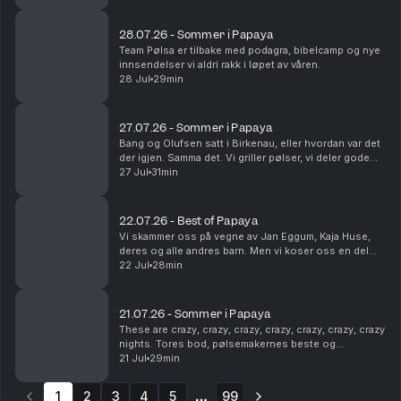
humor. Som vanlig. Dette en en liten ...
28.07.26 - Sommer i Papaya
Team Pølsa er tilbake med podagra, bibelcamp og nye
innsendelser vi aldri rakk i løpet av våren.
28 Jul
29min
27.07.26 - Sommer i Papaya
Bang og Olufsen satt i Birkenau, eller hvordan var det
der igjen. Samma det. Vi griller pølser, vi deler gode
sommerminner og vi tømmer postkassa vår. Det er fint.
27 Jul
31min
22.07.26 - Best of Papaya
Vi skammer oss på vegne av Jan Eggum, Kaja Huse,
deres og alle andres barn. Men vi koser oss en del
med høydepunkter fra sesongen som gikk.
22 Jul
28min
Legendene Ole Soo og Shakademus Tandrevold
dukker opp. HEI!
21.07.26 - Sommer i Papaya
These are crazy, crazy, crazy, crazy, crazy, crazy, crazy
nights. Tores bod, pølsemakernes beste og
livreddende førstehjelp. Snakkes!
21 Jul
29min
1
2
3
4
5
99