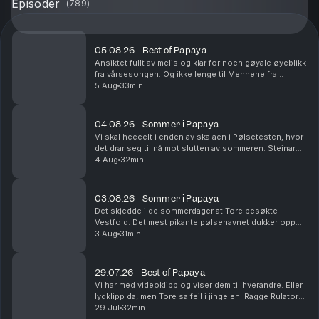
Episoder
(
789
)
05.08.26 - Best of Papaya
Ansiktet fullt av melis og klar for noen gøyale øyeblikk
fra vårsesongen. Og ikke lenge til Mennene fra
Viennene er tilbake i sesong nå!
5 Aug
33min
04.08.26 - Sommer i Papaya
Vi skal heeeelt i enden av skalaen i Pølsetesten, hvor
det drar seg til nå mot slutten av sommeren. Steinar
kjører Route 66 og blir nesten drept. Det er
4 Aug
32min
sommerminne det!
03.08.26 - Sommer i Papaya
Det skjedde i de sommerdager at Tore besøkte
Vestfold. Det mest pikante pølsenavnet dukker opp
og vi rydder i fryseren. Yes.
3 Aug
31min
29.07.26 - Best of Papaya
Vi har med videoklipp og viser dem til hverandre. Eller
lydklipp da, men Tore sa feil i jingelen. Ragge Rulator
dukker opp, og Steinar utsettes for på-bekostnings-
29 Jul
32min