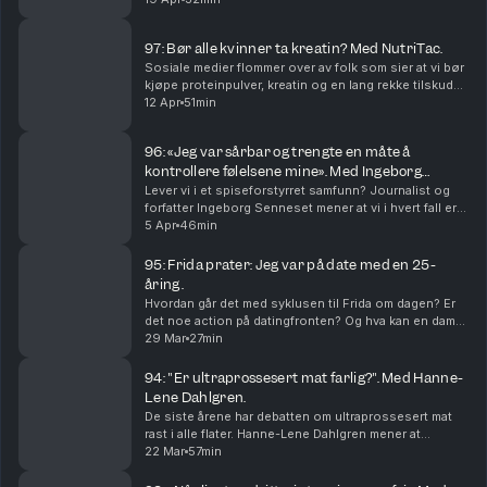
Det gjør vondt og skaper mye hodebry.Har du ...
97: Bør alle kvinner ta kreatin? Med NutriTac.
Sosiale medier flommer over av folk som sier at vi bør
kjøpe proteinpulver, kreatin og en lang rekke tilskudd.
Men er det sant? Dagens gjest heter Christian
12 Apr
51min
Johnston og er best kjent som NutriTac i so...
96: «Jeg var sårbar og trengte en måte å
kontrollere følelsene mine». Med Ingeborg
Senneset.
Lever vi i et spiseforstyrret samfunn? Journalist og
forfatter Ingeborg Senneset mener at vi i hvert fall er
matforstyrra. Hva kan vi gjøre med det? Hjelper det å
5 Apr
46min
snakke om kropp, vekt og næring på en...
95: Frida prater: Jeg var på date med en 25-
åring.
Hvordan går det med syklusen til Frida om dagen? Er
det noe action på datingfronten? Og hva kan en dame
som blir veldig hormonell før mensen gjøre for å ikke
29 Mar
27min
slå opp med kjæresten? Frida er alene i st...
94: "Er ultraprossesert mat farlig?". Med Hanne-
Lene Dahlgren.
De siste årene har debatten om ultraprossesert mat
rast i alle flater. Hanne-Lene Dahlgren mener at
debatten er fryktbasert og unyansert. Hva mener hun
22 Mar
57min
med det? Og hvorfor er hun tilhenger av de norsk...