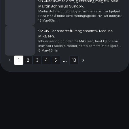
93. «Når livet er dritt, gir trening meg fri». Med
Martin Johnsrud Sundby.
Martin Johnsrud Sundby er mannen som har hjulpet
Frida med å finne ekte treningsglede. Hvilket inntrykk
fikk han av henne første gang de møttes og hva tror
15 Mar
53min
han er nøkkelen for å få flere til å endre l...
92. «IVF er smertefullt og ensomt». Med Ina
Mikalsen.
Influenser og gründer Ina Mikalsen, best kjent som
inamoor i sosiale medier, har to barn fra et tidligere
forhold. Men da hun skulle få sitt tredje med ny
8 Mar
46min
partner sa det stopp. Ina ble ikke gravid. De...
1
2
3
4
5
13
More pages