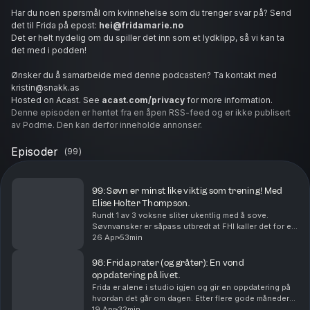
Har du noen spørsmål om kvinnehelse som du trenger svar på? Send
det til Frida på epost:
hei@fridamarie.no
Det er helt nydelig om du spiller det inn som et lydklipp, så vi kan ta
det med i podden!
Ønsker du å samarbeide med denne podcasten? Ta kontakt med
kristin@snakk.as
Hosted on Acast. See
acast.com/privacy
for more information.
Denne episoden er hentet fra en åpen RSS-feed og er ikke publisert
av Podme. Den kan derfor inneholde annonser.
Episoder
(
99
)
99: Søvn er minst like viktig som trening! Med
Elise Holter Thompson.
Rundt 1 av 3 voksne sliter ukentlig med å sove.
Søvnvansker er såpass utbredt at FHI kaller det for et
av Norges mest undervurderte folkehelseproblem.
26 Apr
53min
Hva slags søvnproblemer er det folk flest sliter ...
98: Frida prater (og gråter): En vond
oppdatering på livet.
Frida er alene i studio igjen og gir en oppdatering på
hvordan det går om dagen. Etter flere gode måneder
fri for PMDD-symptomer har hun møtt veggen på ny.
19 Apr
32min