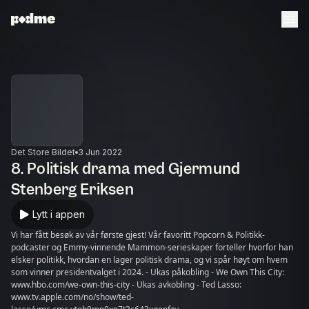
Det Store Bildet
3 Jun 2022
8. Politisk drama med Gjermund
Stenberg Eriksen
Lytt i appen
Vi har fått besøk av vår første gjest! Vår favoritt Popcorn & Politikk-
podcaster og Emmy-vinnende Mammon-serieskaper forteller hvorfor han
elsker politikk, hvordan en lager politisk drama, og vi spår høyt om hvem
som vinner presidentvalget i 2024. - Ukas påkobling - We Own This City:
www.hbo.com/we-own-this-city - Ukas avkobling - Ted Lasso:
www.tv.apple.com/no/show/ted-