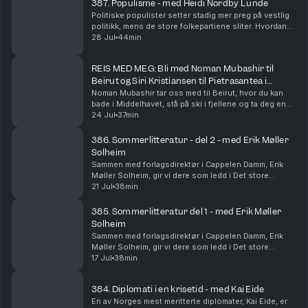
387. Populisme - med Heidi Nordby Lunde
Politiske populister setter stadig mer preg på vestlig
politikk, mens de store folkepartiene sliter. Hvordan
kan demokratiet undergraves, men hvordan kan den
28 Jul
44min
også revitaliseres? Mangeårigstortingsrepr...
REIS MED MEG: Bli med Noman Mubashir til
Beirut og Siri Kristiansen til Pietrasantea i
Toscana
Noman Mubashir tar oss med til Beirut, hvor du kan
bade i Middelhavet, stå på ski i fjellene og ta deg en
drink på en rooftop-bar om kvelden. Beirut «har fått
24 Jul
37min
mye juling, men reiser seg hver gang», og...
386. Sommerlitteratur - del 2 - med Erik Møller
Solheim
Sammen med forlagsdirektør i Cappelen Damm, Erik
Møller Solheim, gir vi dere som ledd i Det store
bildets sommerskole vår favorittliste med bøker som
21 Jul
38min
enten beskriver sommeren, har påvirket våre somre,...
385. Sommerlitteratur del 1 - med Erik Møller
Solheim
Sammen med forlagsdirektør i Cappelen Damm, Erik
Møller Solheim, gir vi dere som ledd i Det store
bildets sommerskole vår favorittliste med bøker som
17 Jul
38min
enten beskriver sommeren, har påvirket våre somre,...
384. Diplomati i en krisetid - med Kai Eide
En av Norges mest meritterte diplomater, Kai Eide, er