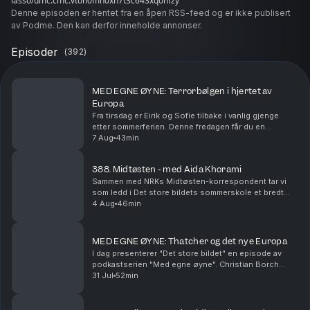
lasso/umc.cmc.vtoh0mn0xn7t3c643xqonfzy
Denne episoden er hentet fra en åpen RSS-feed og er ikke publisert
av Podme. Den kan derfor inneholde annonser.
Episoder
(
392
)
MED EGNE ØYNE: Terrorbølgen i hjertet av
Europa
Fra tirsdag er Eirik og Sofie tilbake i vanlig gjenge
etter sommerferien. Denne fredagen får du en
episode av podkasten "Med egne øyne". Mangeårig
7 Aug
43min
TV2-journalist Elin Sørsdahl reiser i skytteltrafikk...
388. Midtøsten - med Aida Khorami
Sammen med NRKs Midtøsten-korrespondent tar vi
som ledd i Det store bildets sommerskole et bredt
blikk på situasjonen i Midtøsten, pågående kriger og
4 Aug
46min
mulige lyspunkter. Vi ser bl.a. nærmere på Iran, G...
MED EGNE ØYNE: Thatcher og det nye Europa
I dag presenterer "Det store bildet" en episode av
podkastserien "Med egne øyne". Christian Borch
befinner seg i Storbritannia akkurat i det Margaret
31 Jul
52min
Thatcher trer inn på verdenspolitikkens scene og t...