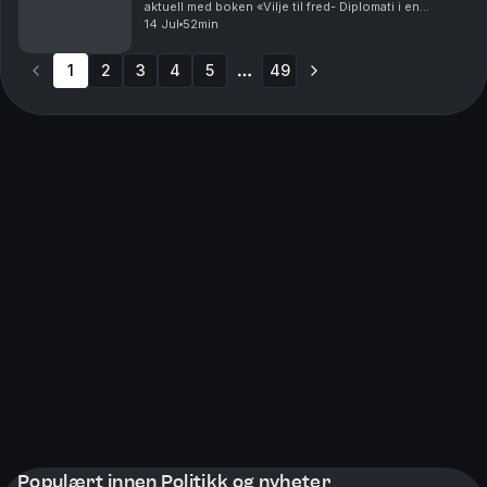
aktuell med boken «Vilje til fred- Diplomati i en
krisetid». Han er sommerens første gjest i Det store
14 Jul
52min
bildets sommerskole. Verden er i opprør, vi...
1
2
3
4
5
49
More pages
Populært innen Politikk og nyheter