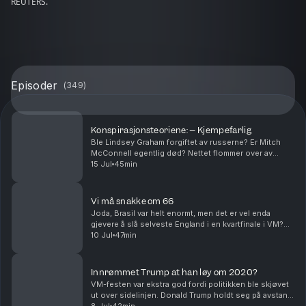
REUTERS.
Episoder
(
349
)
Konspirasjonsteoriene: – Kjempefarlig
Ble Lindsey Graham forgiftet av russerne? Er Mitch
McConnell egentlig død? Nettet flommer over av
konspirasjonsteorier om disse og andre amerikanske
15 Jul
45min
politikere. Er det et tegn i tiden, en illustrasjon...
Vi må snakke om 66
Joda, Brasil var helt enormt, men det er vel enda
gjevere å slå selveste England i en kvartfinale i VM?
Landet der moderne fotball oppsto, landet som ga
10 Jul
47min
oss tippekampen, landet med en helt spesiell pl...
Innrømmet Trump at han løy om 2020?
VM-festen var ekstra god fordi politikken ble skjøvet
ut over sidelinjen. Donald Trump holdt seg på avstand.