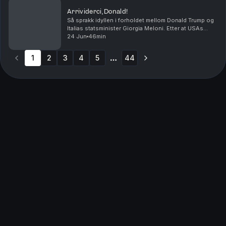
drakamp, allianse og...
Arrividerci, Donald!
Så sprakk idyllen i forholdet mellom Donald Trump og
Italias statsminister Giorgia Meloni. Etter at USAs
president hevdet at hun tigget ham om en selfie, slår
24 Jun
46min
Meloni kraftig tilbake. Ser vi nye tegn t...
1
2
3
4
5
44
More pages