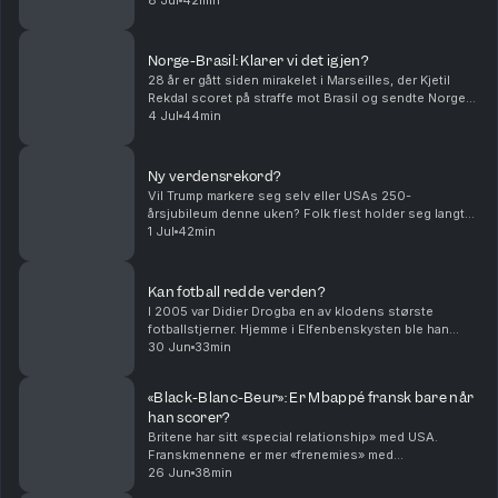
Men så fikk en amerikansk spiller rødt kort, og da ble
8 Jul
42min
det bråk. Trump selv virker fornøyd ...
Norge-Brasil: Klarer vi det igjen?
28 år er gått siden mirakelet i Marseilles, der Kjetil
Rekdal scoret på straffe mot Brasil og sendte Norge
videre i VM. Nå får landslaget en ny mulighet til å
4 Jul
44min
skrive fotballhistorie. Hva er det som gj...
Ny verdensrekord?
Vil Trump markere seg selv eller USAs 250-
årsjubileum denne uken? Folk flest holder seg langt
unna den store nasjonale feiringen på The Mall i
1 Jul
42min
forkant av 4. juli. Kanskje er det varmen eller
sikkerhet...
Kan fotball redde verden?
I 2005 var Didier Drogba en av klodens største
fotballstjerner. Hjemme i Elfenbenskysten ble han
forgudet. Derfor gjorde det inntrykk da han samlet
30 Jun
33min
landslaget og satte seg på kne for å bønnfalle om en...
«Black-Blanc-Beur»: Er Mbappé fransk bare når
han scorer?
Britene har sitt «special relationship» med USA.
Franskmennene er mer «frenemies» med
amerikanerne. Helt siden de hjalp landet med
26 Jun
38min
frigjøringen i 1781 har forholdet vært preget av