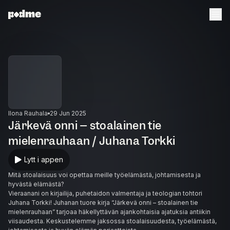
Ilona Rauhala
29 Jun 2025
Järkevä onni – stoalainen tie
mielenrauhaan / Juhana Torkki
Lytt i appen
Mitä stoalaisuus voi opettaa meille työelämästä, johtamisesta ja
hyvästä elämästä?
Vieraanani on kirjailija, puhetaidon valmentaja ja teologian tohtori
Juhana Torkki! Juhanan tuore kirja “Järkevä onni – stoalainen tie
mielenrauhaan” tarjoaa häkellyttävän ajankohtaisia ajatuksia antiikin
viisaudesta. Keskustelemme jaksossa stoalaisuudesta, työelämästä,