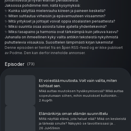
johtamisesta ja hyvän elämän periaatteista.
Jaksossa pohdimme mm. näitä kysymyksiä:
✨ Kuinka säilyttää mielenrauha kiireen ja paineen keskellä?
✨ Miten suhtautua virheisiin ja epävarmuuteen viisaammin?
✨ Mitä yritykset ja johtajat voivat oppia stoalaisten periaatteista?
✨ Miksi suurinta osaa asioista tulee ajatella yhdentekevinä?
✨ Miksi tasapaino ja harmonia ovat tärkeämpiä kuin jatkuva kasvu?
Juhanalla on ihmeellinen kyky valita antiikin teksteistä nykyihmistä
puhuttelevia viisauksia. Suosittelen lämpimästi kirjan lukemista!
00:00: Intro
Denne episoden er hentet fra en åpen RSS-feed og er ikke publisert
00:50: Juhanan esittely
av Podme. Den kan derfor inneholde annonser.
01:40: Mitä on stoalaisuus?
03:54: Stoalaisuuden luojat ja merkkihenkilöt
Episoder
(
73
)
05:44: Miten stoalaisuus syntyi?
08:02 Stoalaisuus, taolaisuus ja kristinusko
11:52 Hyve vai nautinto? Epikurolaisuus ja stoalaisuus
Et voi estää muutosta. Voit vain valita, miten
16:21: Seneca: stoalaisuuden ristiriidat ja paradoksit
kohtaat sen.
19:11: Ihmismieli: jatkuva tavoittelu
Mikä auttaa muutoksen hyväksymisessä? Mikä auttaa
21.55: Kohtalon rakastaminen vai jatkuva kasvu?
sopeutumaan siihen, mihin muutokset kulloinkin
29:00: Millainen olisi stoalainen yritys?
haastavat? Muutosten kohtaaminen koskettaa aina!
2 Aug
1h
Myös itse valitut muutokset voivat olla pelottavia, jä...
38:12: Millainen olisi stoalainen osakassopimus?
46:00 Maltti ja kohtuullisuus
Elämänkirja: oman elämän suunnittelu
47:57 Oikeudenmukaisuuden haasteet
Miltä näyttää elämä, jota haluat elää? Mikä on keskeistä
50:40 Stoalaisuuden suhde tunteiden merkitykseen
ja tärkeää sinulle? Näkyykö se tavoitteissasi ja
53:02 Yrityskulttuuri: järkevyys, maltti, rohkeus, oikeudenmukaisuus
jatkuvassa tekemisessäsi? Tässä sisällössä käymme
26 Jul
59min