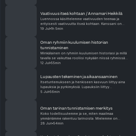
59:40 Pitääkö ihmisen rakastaa työtään ja päästä urallaan eteenpäin?
läpi omien prioriteettien tunnistamista ja o...
1:04:46 Vapaus
1:08:14 Millainen olisi yritys, jota mitattaisiin mielenrauhan
Vaativuus itseä kohtaan / Annamari Heikkilä
näkökulmasta?
Luennossa käsittelemme vaativuuden teemaa ja
1:10:02 Oman kuolevaisuuden muistaminen
erityisesti vaativuutta itseä kohtaan. Kanssani on
keskustelemassa psykologi, psykoterapeutti, FT
19 Jul
1h 5min
Annamari Heikkilä. Vaativuus on sisäinen orjapiiskuri,
jo...
Oman ryhmiin kuulumisen historian
tunnistaminen
Minkälainen on ryhmiin kuulumisen historiasi ja millä
tavalla se vaikuttaa rooliisi nykyään niissä ryhmissä
mihin kuulut? Millainen on roolisi töissä, perheen ja
12 Jul
55min
ystävien kanssa, entä harrastuspiireis...
Lupausten tekeminen ja aikaansaaminen
Itsetuntemukseen ja henkiseen kasvuun liittyy aina
lupauksia ja pyrkimyksiä. Lupauksiin liittyy
tavoitteellisuutta, mutta myös vastuunoton vaikeutta
5 Jul
56min
ja toisaalta myös häpeää, jos epäonnistuu lupauksis...
Oman tarinan tunnistamisen merkitys
Koko todellisuutemme ja se, miten maailmaa
ymmärrämme rakentuu tarinoista. Mielemme on
luontaisesti tarinallinen. Tarinat auttavat jäsentämään
28 Jun
54min
elämän tapahtumia – lapset ovat tästä erityisen hyvä
esim...