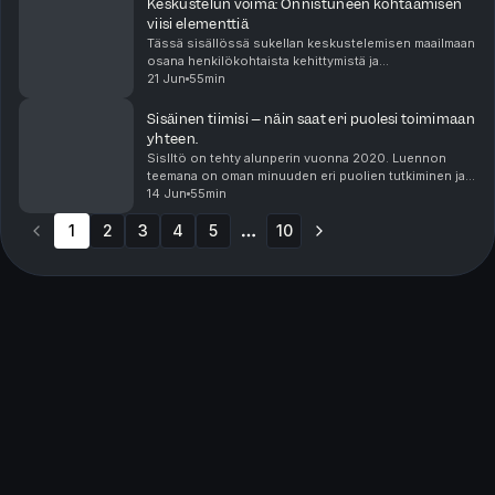
Keskustelun voima: Onnistuneen kohtaamisen
viisi elementtiä
Tässä sisällössä sukellan keskustelemisen maailmaan
osana henkilökohtaista kehittymistä ja
kasvua.Keskustellaan ajattelukumppaneiden
21 Jun
55min
verkoston tunnistamisesta, rakentamisesta ja
hyödyntämisestä. Sen j...
Sisäinen tiimisi – näin saat eri puolesi toimimaan
yhteen.
Sislltö on tehty alunperin vuonna 2020. Luennon
teemana on oman minuuden eri puolien tutkiminen ja
tarkasteleminen. Psykologiassa on jo pitkään
14 Jun
55min
ymmärretty, että meillä ei ole vain yhtä minuutta, vaan ...
1
2
3
4
5
10
More pages