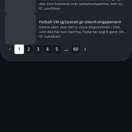
ikke som hotelleier eller samarbeidspartner, men som
en av de største eierne i Norwegian.Tirsdag morgen
17 Jun
26min
ble det kjent at Norwegian kjøper Nordic ...
Fotball-VM og SpaceX gir ellevilt engasjement
Denne uken skjer det to store begivenheter i USA
som ikke har noe med hva Trump har sagt å gjøre. Det
er en begivenhet i seg selv. Fotball-VM og
10 Jun
28min
børsnotering av Space X har egentlig ingenting med
hver...
1
2
3
4
5
60
More pages