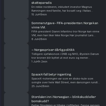
skatteparadis
En rekke nordmenn, inkludert investor Magnus
Rønningen med familie, har bosatt seg i Italias
finanssentrum.– Hvis man ikke vil bo i en sveitsisk
15 Jul
19min
landsby eller kjede seg i hjel i Zürich, er Milano det ...
Sommerutgave - FIFA-presidenten: Norge kan
vinne VM.
FIFA-president Gianni Infantino tror Norge kan vinne
VM, men han liker ikke Norge.Hør journalist Lars
Bache Madsen lese sin historie og intervju med den
8 Jul
28min
mektige fotballpresidenten.Følg med oss videre ...
– Norgespris er dårlig politikk
Tidligere sjeføkonom i DNB og NHO, Øystein Dørum
tror kronen blir byttet ut mot euro og mener
pandemien bidro til subsidie-jaget.Øystein Dørum har
1 Jul
1h 2min
vært til stede i mange av de viktigste økonomiske
dis...
SpaceX-fall betyr ingenting
SpaceX-noteringen var som en disko-kule som
svingte over hele Wall Street, men dansingen rundt
Elon Musk og alle andre AI- selskaper begynner å bli
25 Jun
28min
litt anstrengt, eller?Det snakker vi om ukens episod...
Stordalen inn i Norwegian – blinkskudd eller
bomskudd?
Petter Stordalen er tilbake i luftfarten. Denne gangen