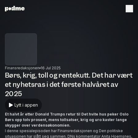
Finansredaksjonen
16 Jul 2025
Børs, krig, toll og rentekutt. Det har vært
et nyhetsras i det første halvåret av
2025
Lytt i appen
Et halvt år etter Donald Trumps retur til Det hvite hus peker Oslo
Børs opp tolv prosent, mens tollsatser, krig og uro kaster lange
skygger over verdensøkonomien.
I denne spesialepisoden har Finansredaksjonen og Den politiske
situasjonen har slått seg sammen. DNs kommentator Anita Hoemsnes,