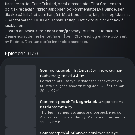
finansredaktør Terje Erikstad, børskommentator Thor Chr. Jensen,
politisk redaktør Frithjof Jakobsen og kommentator Eva Grinde, ser
tilbake på halvåret som har gått. Med børser i uro, krig i Iran og Ukraina,
USAs tollsatser, TACO og Donald Trump i Det hvite hus er det nok å
snakke om.
Hosted on Acast. See
acast.com/privacy
for more information.
Denne episoden er hentet fra en åpen RSS-feed og er ikke publisert
av Podme. Den kan derfor inneholde annonser.
Episoder
(
477
)
Sommerspesial: – Ingenting er finere og mer
nødvendig enn et A4-liv
Forfatter Lars Saabye Christensen har skrevet om
utilstrekkelighet, ensomhet og død i 50 år. Han kan
være blid også. Bare ikke kall ham produktiv. Eller
29 Jul
22min
sorgmunter.Hør journalist Alf Marius Opsahls in...
Sommerspesial: Folk og arkitektur­opprørere i
Kardemomme by
Thorbjørn Egners sydlandske utopi beskrives som
Arkitekturopprørets idealby. Men klarer nordmenn å
bo der?Hør hva journalist Ola Jordheim Halvorsen fant
22 Jul
21min
da han overnattet i byen. Hosted on Acast. See ...
Sommerspesial: Milano er nordmenns nye