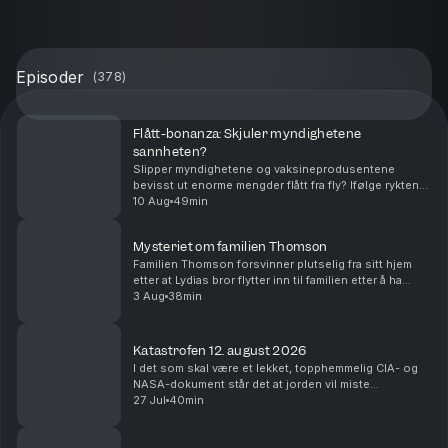
Episoder
(
378
)
Flått-bonanza: Skjuler myndighetene
sannheten?
Slipper myndighetene og vaksineprodusentene
bevisst ut enorme mengder flått fra fly? Ifølge ryktene
gjøres dette for å spre sykdom og fremtvinge behovet
10 Aug
49min
for en ny borreliose-vaksine som snart lanseres...
Mysteriet om familien Thomson
Familien Thomson forsvinner plutselig fra sitt hjem
etter at Lydias bror flytter inn til familien etter å ha
sonet en fengselsdom for vold og voldtekt.
3 Aug
38min
Konspirasjonspodden tar en titt. Ansvarlig reda...
Katastrofen 12. august 2026
I det som skal være et lekket, topphemmelig CIA- og
NASA-dokument står det at jorden vil miste
tyngdekraften i nøyaktig syv sekunder den 12. august
27 Jul
40min
2026 kl. 16:33 norsk tid. Konspirasjonspodden tar
en...