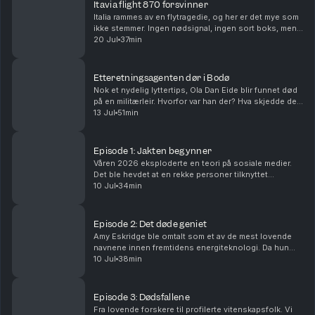
Itavia flight 870 forsvinner
Italia rammes av en flytragedie, og her er det mye som
ikke stemmer. Ingen nødsignal, ingen sort boks, men
mest av alt en intern motstand i det italienske militæret
20 Jul
37min
for å etterforske videre. Men så fi...
Etteretningsagenten dør i Bodø
Nok et nydelig lyttertips, Ola Dan Eide blir funnet død
på en militærleir. Hvorfor var han der? Hva skjedde de
dagene da vitner har snakket om rare lyder, og hvorfor
13 Jul
51min
gjøres INGEN tekniske undersøkelse...
Episode 1: Jakten begynner
Våren 2026 eksploderte en teori på sosiale medier.
Det ble hevdet at en rekke personer tilknyttet
amerikansk forsvars-, romfarts- eller energiforskning
10 Jul
34min
forsvant eller døde under mystiske omstendighete...
Episode 2: Det døde geniet
Amy Eskridge ble omtalt som et av de mest lovende
navnene innen fremtidens energiteknologi. Da hun
døde under uklare omstendigheter, ble hun raskt
10 Jul
38min
selve symbolet på «Missing Scientist Theory». Hvem
va...
Episode 3: Dødsfallene
Fra lovende forskere til profilerte vitenskapsfolk. Vi