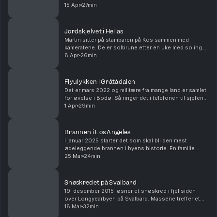
historie. Hva skjedde da brannene spredte seg i
15 Apr
27min
rekordfart og hvordan opplevde innbyggerne kat...
Jordskjelvet i Hellas
Martin sitter på stambaren på Kos sammen med
kameratene. De er solbrune etter en uke med soling
og festing. Det klirrer i glass. Så rister det i bakken. Et
8 Apr
26min
jordskjelv treffer, og så roper noen at det...
Flyulykken i Gråtådalen
Det er mars 2022 og militære fra mange land er samlet
for øvelse i Bodø. Så ringer det i telefonen til sjefen
på Bodø flystasjon. Et amerikansk fly har ikke kommer
1 Apr
29min
tilbake til basen. Nå trykker de på ...
Brannen i Los Angeles
I januar 2025 starter det som skal bli den mest
ødeleggende brannen i byens historie. En familie
kjører inn i et brennende nabolag i Los Angeles mens
25 Mar
24min
nødvarsler uler på telefonene deres. Rundt dem s...
Snøskredet på Svalbard
19. desember 2015 løsner et snøskred i fjellsiden
over Longyearbyen på Svalbard. Massene treffer et
boligområde mens mange fortsatt ligger og sover.
18 Mar
32min
Hus knuses, og redningsarbeidet starter