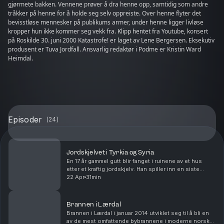
gjørmete bakken. Vennene prøver å dra henne opp, samtidig som andre
tråkker på henne for å holde seg selv oppreiste. Over henne flyter det
bevisstløse mennesker på publikums armer, under henne ligger livløse
kropper hun ikke kommer seg vekk fra. Klipp hentet fra Youtube, konsert
på Roskilde 30. juni 2000 Katastrofe! er laget av Lene Bergersen. Eksekutiv
produsent er Tuva Jordfall. Ansvarlig redaktør i Podme er Kristin Ward
Heimdal.
Episoder
(
24
)
Jordskjelvet i Tyrkia og Syria
En 17 år gammel gutt blir fanget i ruinene av et hus
etter et kraftig jordskjelv. Han spiller inn en siste
hilsen og legger det ut på instagram. Han ser rett inn i
22 Apr
31min
kamera og sier: måtte Gud hjelpe d...
Brannen i Lærdal
Brannen i Lærdal i januar 2014 utviklet seg til å bli en
av de mest omfattende bybrannene i moderne norsk