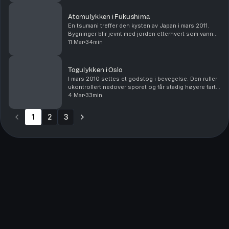
umiddelbart...
Atomulykken i Fukushima
En tsumani treffer den kysten av Japan i mars 2011.
Bygninger blir jevnt med jorden etterhvert som vannet
skyller inn over landskapet. Tusenvis av mennesker er
11 Mar
34min
døde og ødeleggelsene er enorme, men sna...
Togulykken i Oslo
I mars 2010 settes et godstog i bevegelse. Den ruller
ukontrollert nedover sporet og får stadig høyere fart.
Toget ender med å kollidere i en bygning i
4 Mar
33min
havneområdet i Oslo. I denne episoden følger vi ...
1
2
3