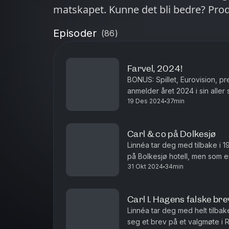
matskapet. Kunne det bli bedre? Prod
Episoder
(
86
)
Farvel, 2024!
BONUS: Spillet, Eurovision, p
anmelder året 2024 i sin aller
19 Des 2024
37min
Produsert av Amanda Strand 
Carl & co på Dolkesjø
Linnéa tar deg med tilbake i 1
på Bolkesjø hotell, men som end
31 Okt 2024
34min
Carl I. Hagens falske br
Linnéa tar deg med helt tilbak
seg et brev på et valgmøte i R