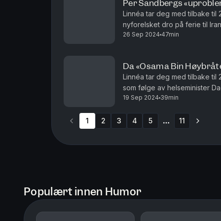
Per Sandbergs «uproblema
Linnéa tar deg med tilbake til
nyforelsket dro på ferie til Iran og 
26 Sep 2024
47min
Amanda Strand Askeland
Da «Osama Bin Høybråte
Linnéa tar deg med tilbake ti
som følge av helseminister Dagfin
19 Sep 2024
39min
av Amanda Strand Askeland
1
2
3
4
5
11
More pages
Populært innen Humor