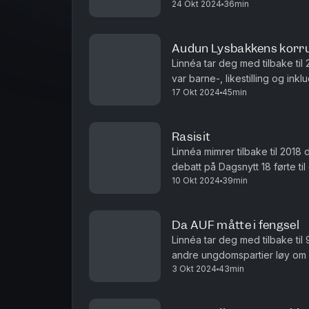
24 Okt 2024
36min
muslimene ønsket å ta over la
Audun Lysbakkens korr
Linnéa tar deg med tilbake ti
var barne-, likestilling og inkl
17 Okt 2024
45min
partileder. Men bare måneder f
Rasisit
Linnéa mimrer tilbake til 201
debatt på Dagsnytt 18 førte ti
10 Okt 2024
39min
Da AUF måtte i fengsel
Linnéa tar deg med tilbake til 
andre ungdomspartier løy om
3 Okt 2024
43min
til seg støtt