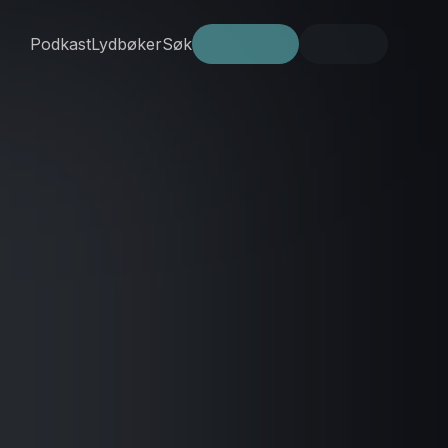
Podkast
Lydbøker
Søk
Prøv gratis
Logg inn