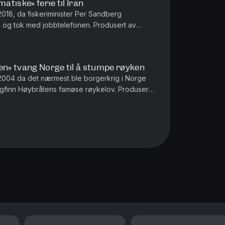
tiske» ferie til Iran
 2018, da fiskeriminister Per Sandberg
tok med jobbtelefonen. Produsert av
n» tvang Norge til å stumpe røyken
l 2004 da det nærmest ble borgerkrig i Norge
n Høybråtens famøse røykelov. Produsert