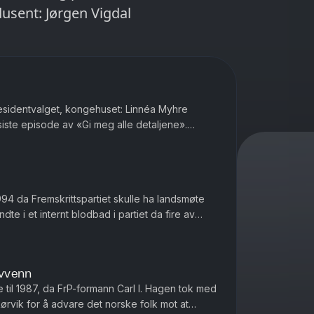
usent: Jørgen Vigdal
residentvalget, kongehuset: Linnéa Myhre
 siste episode av «Gi meg alle detaljene».
Askeland
994 da Fremskrittspartiet skulle ha landsmøte
te i et internt blodbad i partiet da fire av
medlemmene sladret til Dagsrevyen. Produsert av...
evvenn
e til 1987, da FrP-formann Carl I. Hagen tok med
ørvik for å advare det norske folk mot at