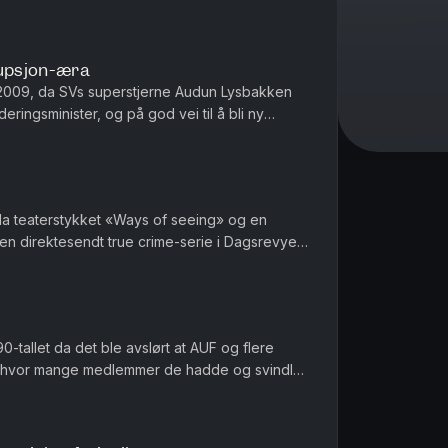
ndet. Men hva skjedd...
upsjon-æra
l 2009, da SVs superstjerne Audun Lysbakken
uderingsminister, og på god vei til å bli ny
ør avgjørelsen skal ...
8 da teaterstykket «Ways of seeing» og en
l en direktesendt true crime-serie i Dagsrevyen
- med en plot twist som gav hele Norge hakeslepp. ...
90-tallet da det ble avslørt at AUF og flere
 hvor mange medlemmer de hadde og svindlet
e fra staten. Produsert av Amanda Strand...