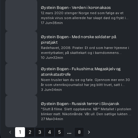
Øystein Bogen - Verden i koronakaos
12.mars 2020 stenger Norge ned som følge av et
mystisk virus som allerede har skapt død og frykt i
Kina. Verden går inn i apokalypsetilstander, og Øystein
17 Jun
38min
sendes fra land til land for å rapportere. Sv...
Øystein Bogen - Med norske soldater på
piratjakt
Rødehavet, 2008: Pirater. Et ord som hører hjemme i
eventyrbøker, på skattekart og i barndommens
tegnefilmer - med plast-sabler og papegøyer på
10 Jun
32min
skulderen. Men så, plutselig, er de der igjen. I vår
ege...
Øystein Bogen - Fukushima: Megaskjelv og
atomkatastrofe
Noen trusler kan du se og føle. Gjennom mer enn 30
år som utenriksjournalist har jeg blitt truet, satt i
fengsel, forfulgt og skutt på. Andre farer er usynlige.
3 Jun
34min
Men de kan likevel drepe deg. Slik so...
Øystein Bogen - Russisk terror i Slovjansk
"Slutt å filme. Slett opptakene. Nå!" Metallet i pistolen
blinker matt. Nikotinånde. Våt ull. Den søtlige lukten av
gummi fra dekkene ved barrikaden. Fotograf Åges
27 Mai
34min
hånd glir én gang over REC-bryteren...
1
2
3
4
5
8