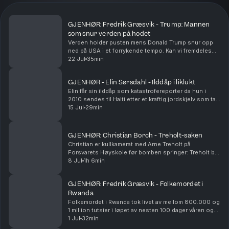
GJENHØR: Fredrik Græsvik - Trump: Mannen
som snur verden på hodet
Verden holder pusten mens Donald Trump snur opp
ned på USA i et forrykende tempo. Kan vi fremdeles
stole på USA som vår nærmeste og viktigste allierte?
22 Jul
35min
GJENHØR - Elin Sørsdahl - Ilddåp i liklukt
Elin får sin ilddåp som katastrofereporter da hun i
2010 sendes til Haiti etter et kraftig jordskjelv som tar
livet av rundt 200.000 mennesker. Vel hjemme i New
15 Jul
29min
York innser hun at klærne i kofferten ...
GJENHØR: Christian Borch - Treholt-saken
Christian er kullkamerat med Arne Treholt på
Forsvarets Høyskole før bomben springer: Treholt blir
arrestert, siktet for spionasje til fordel for
8 Jul
1h 6min
Sovjetunionen. Christian vitner i rettssakene og
bistå...
GJENHØR: Fredrik Græsvik - Folkemordet i
Rwanda
Folkemordet i Rwanda tok livet av mellom 800.000 og
1 million tutsier i løpet av nesten 100 dager våren og
sommeren 1994. Fredrik blir sendt til en flyktningeleir i
1 Jul
32min
nabolandet Zaire der grufulle scene...