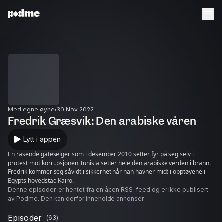
Med egne øyne
30 Nov 2022
Fredrik Græsvik: Den arabiske våren
Lytt i appen
En rasende gateselger som i desember 2010 setter fyr på seg selv i
protest mot korrupsjonen Tunisia setter hele den arabiske verden i brann.
Fredrik kommer seg såvidt i sikkerhet når han havner midt i opptøyene i
Egypts hovedstad Kairo.
Denne episoden er hentet fra en åpen RSS-feed og er ikke publisert
av Podme. Den kan derfor inneholde annonser.
Episoder
(
63
)