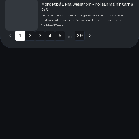
Mordet på Lena Wesström - Polisanmälningarna
2/3
Lena är försvunnen och ganska snart misstänker
polisen att hon inte försvunnit frivilligt och snart
kommer tips som får polisen att börja leta i sina egna
18 Mai
32min
register. Samtidigt pekar vittnenas berättels...
1
2
3
4
5
39
More pages