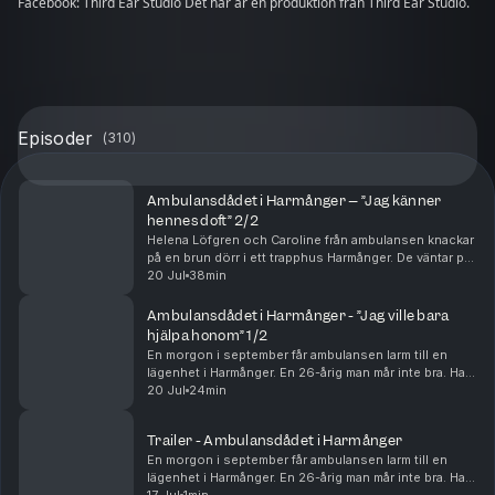
Facebook: Third Ear Studio Det här är en produktion från Third Ear Studio.
Episoder
(
310
)
Ambulansdådet i Harmånger – ”Jag känner
hennes doft” 2/2
Helena Löfgren och Caroline från ambulansen knackar
på en brun dörr i ett trapphus Harmånger. De väntar på
att patienten ska öppna. Det de inte vet är att deras
20 Jul
38min
kollega varit här bara tre dagar tidiga...
Ambulansdådet i Harmånger - ”Jag ville bara
hjälpa honom” 1/2
En morgon i september får ambulansen larm till en
lägenhet i Harmånger. En 26-årig man mår inte bra. Han
har sagt att han inte vill leva längre.
20 Jul
24min
Ambulanssjuksköterskan Per Brinkberg försöker
övertala ...
Trailer - Ambulansdådet i Harmånger
En morgon i september får ambulansen larm till en
lägenhet i Harmånger. En 26-årig man mår inte bra. Han