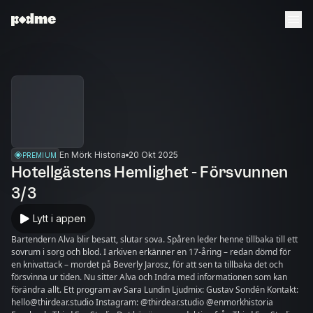
En Mörk Historia
20 Okt 2025
PREMIUM
Hotellgästens Hemlighet - Försvunnen
3/3
Lytt i appen
Bartendern Alva blir besatt, slutar sova. Spåren leder henne tillbaka till ett
sovrum i sorg och blod. I arkiven erkänner en 17-åring – redan dömd för
en knivattack – mordet på Beverly Jarosz, för att sen ta tillbaka det och
försvinna ur tiden. Nu sitter Alva och Indra med informationen som kan
förändra allt. Ett program av Sara Lundin Ljudmix: Gustav Sondén Kontakt:
hello@thirdear.studio Instagram: @thirdear.studio @enmorkhistoria