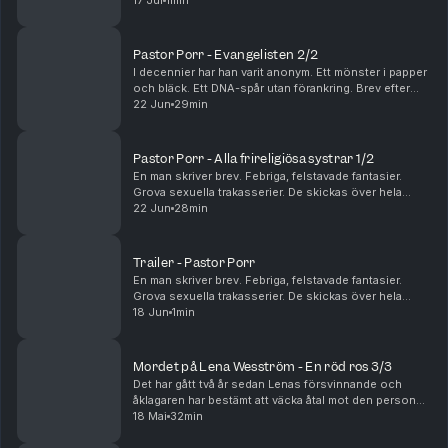
har sagt att han inte vill leva längre.
17 Jul
1min
Ambulanssjuksköterskan Per Brinkberg försöker
övertala ...
Pastor Porr - Evangelisten 2/2
I decennier har han varit anonym. Ett mönster i papper
och bläck. Ett DNA-spår utan förankring. Brev efter
brev. År efter år. Tyst, men ihärdigt. När polisen till slut
22 Jun
29min
börjar närma sig pekar allt mot ...
Pastor Porr - Alla frireligiösa systrar 1/2
En man skriver brev. Febriga, felstavade fantasier.
Grova sexuella trakasserier. De skickas över hela
landet till unga kvinnor i kyrkan. Alltid riktade. Alltid
22 Jun
28min
personliga. Strax före midsommar får Reb...
Trailer - Pastor Porr
En man skriver brev. Febriga, felstavade fantasier.
Grova sexuella trakasserier. De skickas över hela
landet till unga kvinnor i kyrkan. Alltid riktade. Alltid
18 Jun
1min
personliga. Strax före midsommar får Reb...
Mordet på Lena Wesström - En röd ros 3/3
Det har gått två år sedan Lenas försvinnande och
åklagaren har bestämt att väcka åtal mot den person
som är huvudmisstänkt - den trevliga mannen i
18 Mai
32min
grannskapet som alltid ställer upp för sina grannar. ...