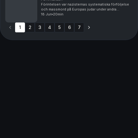
Förintelsen var nazisternas systematiska förföljelse
och massmord på Europas judar under andra
världskriget. Ungefär sex miljoner judar mördades,
18 Jun
20min
tillsammans med många andra grupper som nazisterna
såg...
1
2
3
4
5
6
7