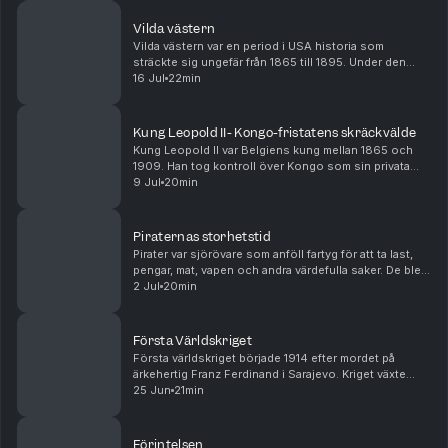
Vilda västern
Vilda västern var en period i USA historia som
sträckte sig ungefär från 1865 till 1895. Under den
tiden flyttade miljontals människor västerut i jakt på
16 Jul
22min
mark, arbete och ett bättre liv. Nya städer vä...
Kung Leopold II- Kongo-fristatens skräckvälde
Kung Leopold II var Belgiens kung mellan 1865 och
1909. Han tog kontroll över Kongo som sin privata
egendom och kallade området Kongo-fristaten. Där
9 Jul
20min
tvingades människor samla gummi och elfenben under
...
Piraternas storhetstid
Pirater var sjörövare som anföll fartyg för att ta last,
pengar, mat, vapen och andra värdefulla saker. De blev
särskilt kända under piraternas guldålder på 1600-
2 Jul
20min
och 1700-talet, då Karibien var fullt...
Första Världskriget
Första världskriget började 1914 efter mordet på
ärkehertig Franz Ferdinand i Sarajevo. Kriget växte
snabbt eftersom Europas stormakter redan var
25 Jun
21min
bundna till varandra genom allianser. Det blev ett myc...
Förintelsen