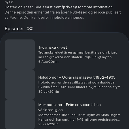
ny tid.
Hosted on Acast. See
acast.com/privacy
for more information.
Denne episoden er hentet fra en åpen RSS-feed og er ikke publisert
av Podme. Den kan derfor inneholde annonser.
Episoder
(
52
)
Trojanska kriget
Trojanska kriget är en gammal berättelse om kriget
mellan grekerna och staden Troja. Enligt myten
började allt när Paris från Troja tog med sig Helena från
6 Aug
20min
Sparta, vilket fick grekiska kungar att saml...
Holodomor – Ukrainas massvält 1932–1933
Holodomor var den svältkatastrof som drabbade
Ukraina åren 1932–1933 under Sovjetunionens styre.
Miljontals människor dog när staten beslagtog
30 Jul
20min
spannmål och andra livsmedel samtidigt som
befolkningen h...
Mormonerna – Från en vision till en
världsreligion
Mormonerna tillhör Jesu Kristi Kyrka av Sista Dagars
Heliga och har omkring 17–18 miljoner registrerade
medlemmar världen över. Den största gruppen finns i
23 Jul
22min
USA, särskilt i delstaten Utah där kyrkan ha...