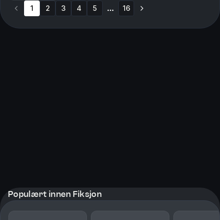
1
2
3
4
5
16
More pages
Populært innen Fiksjon