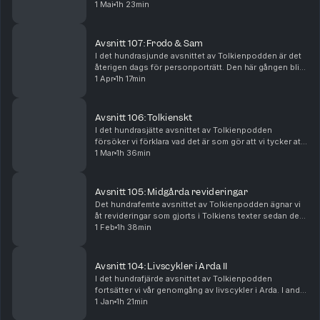
lista: Tolkien och medeltiden. I detta första avsnitt av
1 Mai
1h 23min
två gör vi en överblick över medeltide...
Avsnitt 107: Frodo & Sam
I det hundrasjunde avsnittet av Tolkienpodden är det
återigen dags för personporträtt. Den här gången blir
det ett dubbelt sådant, när vi ger oss i kast med Frodo
1 Apr
1h 17min
och Sam, två av de viktigaste persone...
Avsnitt 106: Tolkienskt
I det hundrasjätte avsnittet av Tolkienpodden
försöker vi förklara vad det är som gör att vi tycker att
något känns Tolkienskt. Vi diskuterar olika aspekter av
1 Mar
1h 36min
Tolkiens författarskap, och tar upp exem...
Avsnitt 105: Midgårda revideringar
Det hundrafemte avsnittet av Tolkienpodden ägnar vi
åt revideringar som gjorts i Tolkiens texter sedan de
första utgåvorna – med fokus på The Hobbit och The
1 Feb
1h 38min
Lord of the Rings. Det handlar om både stör...
Avsnitt 104: Livscykler i Arda II
I det hundrafjärde avsnittet av Tolkienpodden
fortsätter vi vår genomgång av livscykler i Arda. I andra
delen av detta dubbelavsnitt pratar vi framför allt om
1 Jan
1h 21min
människor, dvärgar, hobbitar och orker. V...