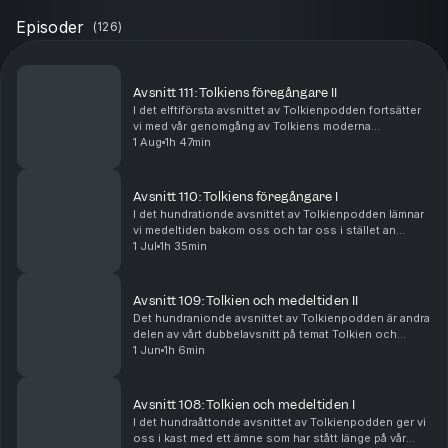
Episoder
(
126
)
Avsnitt 111: Tolkiens föregångare II
I det elftiförsta avsnittet av Tolkienpodden fortsätter
vi med vår genomgång av Tolkiens moderna
föregångare. I andra delen av detta dubbelavsnitt
1 Aug
1h 47min
pratar vi om författarna och verken Lord Dunsany
(The...
Avsnitt 110: Tolkiens föregångare I
I det hundrationde avsnittet av Tolkienpodden lämnar
vi medeltiden bakom oss och tar oss i stället an
Tolkiens mer moderna föregångare i ännu ett
1 Jul
1h 35min
dubbelavsnitt. I första avsnittet pratar vi om författ...
Avsnitt 109: Tolkien och medeltiden II
Det hundranionde avsnittet av Tolkienpodden är andra
delen av vårt dubbelavsnitt på temat Tolkien och
medeltiden. I detta andra avsnitt går vi in på lite mer
1 Jun
1h 6min
detaljer kring influenser och inspirations...
Avsnitt 108: Tolkien och medeltiden I
I det hundraåttonde avsnittet av Tolkienpodden ger vi
oss i kast med ett ämne som har stått länge på vår