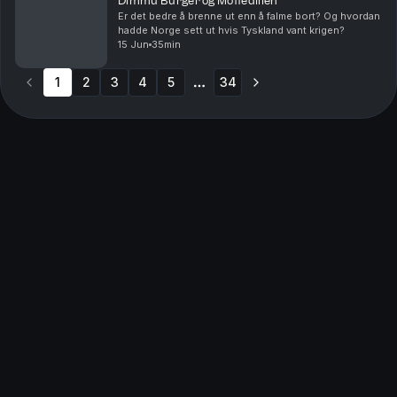
Dimmu Burger og Moffedillen
Er det bedre å brenne ut enn å falme bort? Og hvordan
hadde Norge sett ut hvis Tyskland vant krigen?
15 Jun
35min
1
2
3
4
5
34
More pages