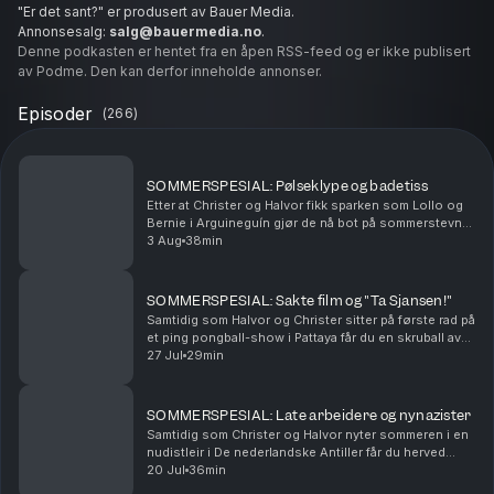
"Er det sant?" er produsert av Bauer Media.
Annonsesalg:
salg@bauermedia.no
.
Ansvarlig redaktør: Kristoffer Vangen.
Denne podkasten er hentet fra en åpen RSS-feed og er ikke publisert
av Podme. Den kan derfor inneholde annonser.
Episoder
(
266
)
SOMMERSPESIAL: Pølseklype og badetiss
Etter at Christer og Halvor fikk sparken som Lollo og
Bernie i Arguineguín gjør de nå bot på sommerstevne
på Brunstad. Dette er den siste sommerspesialen før
3 Aug
38min
gutta er tilbake i normalt gjenge.
SOMMERSPESIAL: Sakte film og "Ta Sjansen!"
Samtidig som Halvor og Christer sitter på første rad på
et ping pongball-show i Pattaya får du en skruball av
en sommerspesial akkurat her. Og nå.
27 Jul
29min
SOMMERSPESIAL: Late arbeidere og nynazister
Samtidig som Christer og Halvor nyter sommeren i en
nudistleir i De nederlandske Antiller får du herved
servert en ny sommerspesial!
20 Jul
36min