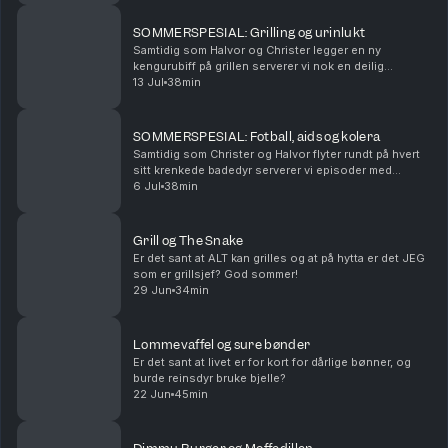
SOMMERSPESIAL: Grilling og urinlukt
Samtidig som Halvor og Christer legger en ny
kengurubiff på grillen serverer vi nok en deilig
sommerspesial til folket.
13 Jul
38min
SOMMERSPESIAL: Fotball, aids og kolera
Samtidig som Christer og Halvor flyter rundt på hvert
sitt krenkede badedyr serverer vi episoder med
gyldne øyeblikk fra arkivet
6 Jul
38min
Grill og The Snake
Er det sant at ALT kan grilles og at på hytta er det JEG
som er grillsjef? God sommer!
29 Jun
34min
Lommevaffel og sure bønder
Er det sant at livet er for kort for dårlige bønner, og
burde reinsdyr bruke bjelle?
22 Jun
45min