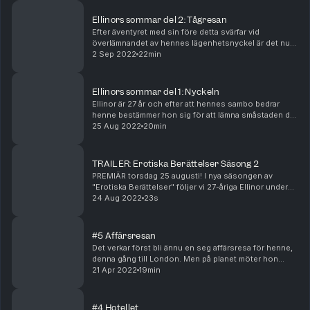
Ellinors sommar del 2: Tågresan
Efter äventyret med sin före detta svärfar vid
överlämnandet av hennes lägenhetsnyckel är det nu
dags för Ellinor att äntligen lämna småstaden för
2 Sep 2022
22min
Stockholm. Tåget - och det nya livet - väntar. Tågres...
Ellinors sommar del 1: Nyckeln
Ellinor är 27 år och efter att hennes sambo bedrar
henne bestämmer hon sig för att lämna småstaden där
hon växt upp för att flytta till Stockholm. Efter att ha
25 Aug 2022
20min
tömt lägenheten återstår bara dörrnyckel...
TRAILER: Erotiska Berättelser Säsong 2
PREMIÄR torsdag 25 augusti! I nya säsongen av
"Erotiska Berättelser" följer vi 27-åriga Ellinor under
en intensiv och lustfylld sommar. Efter att hennes
24 Aug 2022
23s
sambo bedragit henne bestämmer hon sig för att...
#5 Affärsresan
Det verkar först bli ännu en seg affärsresa för henne,
denna gång till London. Men på planet möter hon
honom...betydligt yngre än hennes närmare 50.
21 Apr 2022
19min
Snygg. Lite blyg. Och när de senare möts på hotellb...
#4 Hotellet