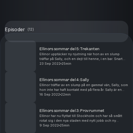
Episoder
(
12
)
Ellinors sommar del 5: Trekanten
Ellinor upptäcker ny njutning när hon av en slump
träffar på Sally, och en dejt till henne, i en bar. Snart
hamnar de hemma hos honom och utforskar njutning
23 Sep 2022
25min
och passion - alla tre. Tillsammans.
Ellinors sommar del 4: Sally
Ellinor träffar av en slump på en gammal vän, Sally, som
hon inte har haft kontakt med på flera år. Sally är en
impulsiv och energisk tjej och det dröjer inte länge
16 Sep 2022
22min
innan hon lockat med Ellinor på en ...
Ellinors sommar del 3: Provrummet
Ellinor har nu flyttat till Stockholm och har så smått
rotat sig i den nya staden med nytt jobb och ny
lägenhet. Det sexuella uppvaknandet som inletts i
9 Sep 2022
25min
samband med uppbrottet från ex-sambon intensifi...