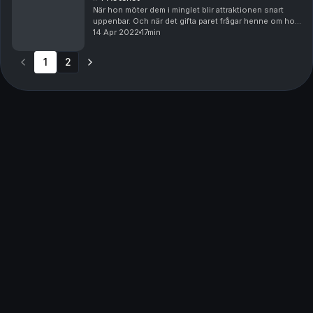
När hon möter dem i minglet blir attraktionen snart
uppenbar. Och när det gifta paret frågar henne om hon
vill följa med upp till deras hotellrum blir det början på
14 Apr 2022
17min
det äventyr hon sökt efter så länge...
1
2