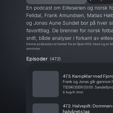
appen
En podcast om Eliteserien og norsk fo
Felldal, Frank Amundsen, Matias Hø
og Jonas Aune Sundet bor på hver sin 
favorittlag. De brenner for norsk fotba
snitt, både analyser i forkant av elite
Denne podkasten er hentet fra en åpen RSS-feed og er ik
kamp blir oppsummert med ufiltrerte
annonser.
Episoder
(
472
)
Nå er også Erik Huseklepp klar for po
med sine analyser.
I tillegg har vi med oss tidligere to
473. Kampklar med Fjord
Frank og Jonas går gjennom he
vi har behov for dommeranalyser.
TIDSKODER:03:00. Sandefjord 
6 Aug
1h 3min
Viking - Sarpsborg 0824:00. Sta
For mer info, besøk nettsiden:
www.r
Der kan du etter hver kamp se spillerbø
472. Halvspilt: Dommen o
halvårets lag