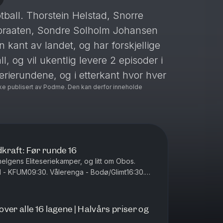
tball. Thorstein Helstad, Snorre
ibraaten, Sondre Solholm Johansen
kant av landet, og har forskjellige
ll, og vil ukentlig levere 2 episoder i
serierundene, og i etterkant hvor hver
ke publisert av Podme. Den kan derfor inneholde
 synspunkter.
dcasten, hvor han ukentlig bidrar
ppdommer Per Ivar Staberg de gangene
kraft: Før runde 16
lgens Eliteseriekamper, og litt om Obos.
- KFUM09:30. Vålerenga - Bodø/Glimt16:30.
rt - Fredrikstad31:00. Lilles...
abonapod.no
rsen fra alle kampene, i tillegg til
ver alle 16 lagene | Halvårs priser og