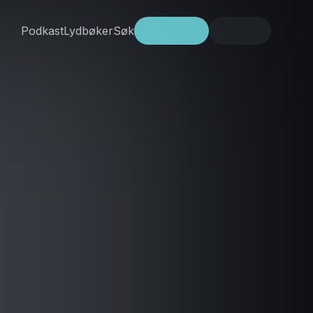
Podkast
Lydbøker
Søk
Prøv gratis
Logg inn