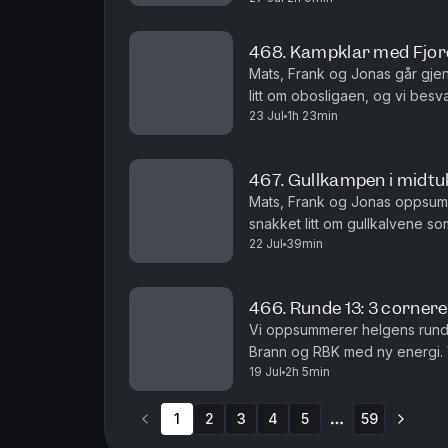
468. Kampklar med Fjordk
Mats, Frank og Jonas går gje
litt om obosligaen, og vi bes
23 Jul
1h 23min
Start0:09:00. Brann - VIF0:17:
467. Gullkampen i midt
Mats, Frank og Jonas oppsum
snakket litt om gullkalvene s
22 Jul
39min
TV2 og Fjordkraft En stor takk t
466. Runde 13: 3 corner
Vi oppsummerer helgens runde
Brann og RBK med ny energi. 
19 Jul
2h 5min
rett i hæl. LSK som endelig h
1
2
3
4
5
59
More pages