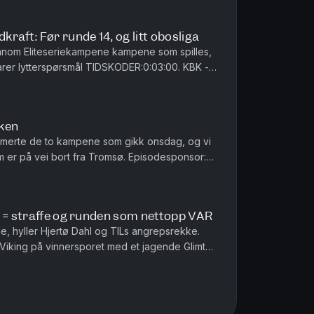
raft: Før runde 14, og litt obosliga
nnom Eliteseriekampene kampene som spilles,
varer lytterspørsmål TIDSKODER:0:03:00. KBK -
00. KFUM - Molde0:25:30...
uken
merte de to kampene som gikk onsdag, og vi
om er på vei bort fra Tromsø. Episodesponsor:
il alle dere som støtte...
e = straffe og runden som nettopp VAR
, hyller Hjertø Dahl og TILs angrepsrekke.
Viking på vinnersporet med et jagende Glimt
ar dommerkontroversene med s...