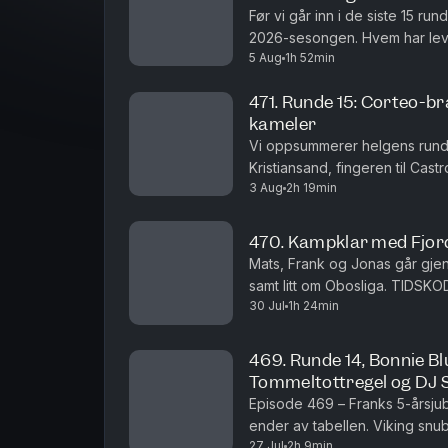
artikler skrevet av Knut Espen Svega
Før vi går inn i de siste 15 run
For annonsering: jonas@rabonapod.
2026-sesongen. Hvem har lever
5 Aug
1h 52min
klatrer – eller faller – når seso
471. Runde 15: Corteo-br
kameler
Vi oppsummerer helgens runde, 
Kristiansand, fingeren til Cas
3 Aug
2h 19min
enkeltkamper, spesielt storkam
470. Kampklar med Fjordk
Mats, Frank og Jonas går gje
samt litt om Obosliga. TIDSKO
30 Jul
1h 24min
LSK0:18:00. FFK - Sandefjord0:3
469. Runde 14, Bonnie B
Tommeltottregel og DJ 
Episode 469 – Franks 5-årsjub
ender av tabellen. Viking snubl
27 Jul
2h 9min
poeng i bunnstriden, og Rosen