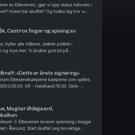
arden, bedre kjent som "Svea".
dene av Eliteserien, gjør vi opp status halvveis i
no
t? Hvem har skuffet? Og hvilke lag tror vi
ngen skal av...
åk, Castros finger og spising av
hyller alle målene, slakter politiet i
tro og mye mer. Vi brukte god tid på
pen i Bergen som fikk sin fortjent...
raft: «Dette er årets signering»
nnom Eliteseriekampene kampene som spilles,
DER:0:05:00. VIF - HamKam0:10:30. Glimt -
0:30. Start - Viking0:41:3...
lue, Magnar Ødegaard,
Skalken
ileum! 🎉 Eliteserien leverer spenning i begge
et i Ålesund, Start skaffet seg livsviktige
borg fortsetter den ...