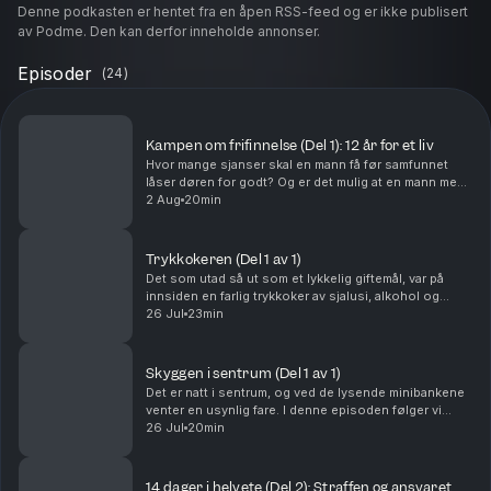
Denne podkasten er hentet fra en åpen RSS-feed og er ikke publisert
av Podme. Den kan derfor inneholde annonser.
Episoder
(
24
)
Kampen om frifinnelse (Del 1): 12 år for et liv
Hvor mange sjanser skal en mann få før samfunnet
låser døren for godt? Og er det mulig at en mann med
et rulleblad «svart som natten» faktisk snakker sant?I
2 Aug
20min
denne serien skal vi følge Niklas, og hans ...
Trykkokeren (Del 1 av 1)
Det som utad så ut som et lykkelig giftemål, var på
innsiden en farlig trykkoker av sjalusi, alkohol og
økonomisk maktbalanse. Det får sønnene oppleve på
26 Jul
23min
nært hold.Ansvarlig redaktør for Batong Media ...
Skyggen i sentrum (Del 1 av 1)
Det er natt i sentrum, og ved de lysende minibankene
venter en usynlig fare. I denne episoden følger vi
saken mot Amina, som sammen med flere andre
26 Jul
20min
kvinner ble anklaget for å systematisk loppe
berused...
14 dager i helvete (Del 2): Straffen og ansvaret