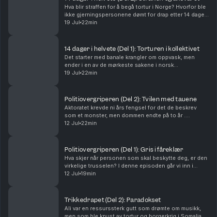
Hva blir straffen for å begå tortur i Norge? Hvorfor ble
ikke gjerningspersonene dømt for drap etter 14 dager
med systematisk tortur? Del 2 av 2Ansvarlig redaktør
19 Jul
22min
for Batong Media er Stein Morten Lier...
14 dager i helvete (Del 1): Torturen i kollektivet
Det starter med banale krangler om oppvask, men
ender i en av de mørkeste sakene i norsk
rettshistorie. I denne episoden av Dømt følger vi de
19 Jul
22min
14 dagene Frode ble holdt fanget og systematisk
torturert ...
Politiovergriperen (Del 2): Tvilen med tauene
Aktoratet krevde ni års fengsel for det de beskrev
som et monster, men dommen endte på to år .
Hvordan er det mulig? Denne episoden forklarer
12 Jul
22min
bærebjelken i norsk rettssikkerhet: beviskravet og
prinsip...
Politiovergriperen (Del 1): Gris i fåreklær
Hva skjer når personen som skal beskytte deg, er den
virkelige trusselen? I denne episoden går vi inn i
mørket til Geir, en erfaren og respektert politimann
12 Jul
19min
som systematisk fant kvinner i sårbare livs...
Trikkedrapet (Del 2): Paradokset
Ali var en ressurssterk gutt som drømte om musikk,
men som ble knust av tortur og borgerkrig i Somalia.