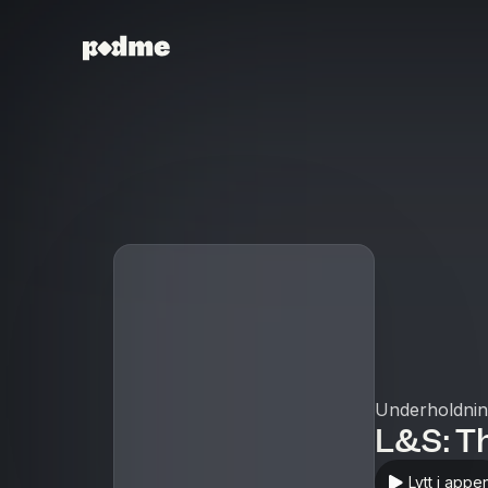
Underholdni
L&S: T
Lytt i appe