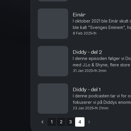
Einár
I oktober 2021 ble Einár skutt
ble kalt "Sveriges Eminem", h
8 Feb 2025
1h
suksess før det gikk galt. I den
Diddy - del 2
I denne episoden følger vi Didd
med J.Lo & Shyne, flere store 
31 Jan 2025
1h 2min
The Band og oppsiktsvekkende
Diddy - del 1
I denne podcasten tar vi for os
fokuserer vi på Diddys enorme
23 Jan 2025
1h 21min
tallet. Følg med på "the next 
1
2
3
4