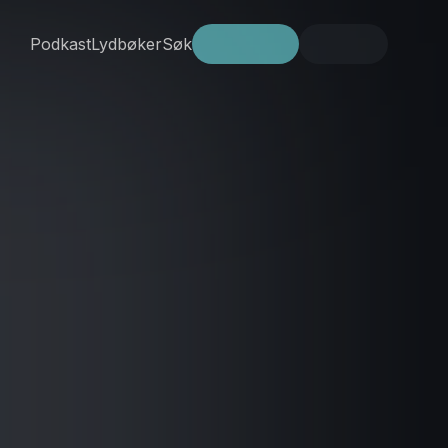
Podkast
Lydbøker
Søk
Prøv gratis
Logg inn