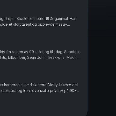
 og drept i Stockholm, bare 19 år gammel. Han
adde et stort talent og opplevde massiv
ne episoden tar vi for ...
y fra slutten av 90-tallet og til i dag. Shootout
hits, bilbomber, Sean John, freak-offs, Making
 anklager fra ...
s karrieren til omdiskuterte Diddy. I første del
 suksess og kontroversielle privatliv på 90-
episode" om Diddy...