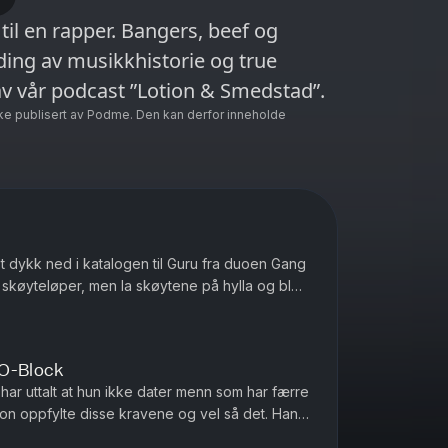
 til en rapper. Bangers, beef og
ding av musikkhistorie og true
av vår podcast ”Lotion & Smedstad”.
ke publisert av Podme. Den kan derfor inneholde
pt dykk ned i katalogen til Guru fra duoen Gang
 skøyteløper, men la skøytene på hylla og ble
ert dommer - ikke ...
 O-Block
har uttalt at hun ikke dater menn som har færre
on oppfylte disse kravene og vel så det. Han
 drap. I til...