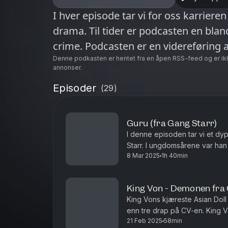
I hver episode tar vi for oss karrieren
drama. Til tider er podcasten en blan
crime. Podcasten er en videreføring 
Denne podkasten er hentet fra en åpen RSS-feed og er ik
annonser.
Episoder
(
29
)
Guru (fra Gang Starr)
I denne episoden tar vi et dy
Starr. I ungdomsårene var han
8 Mar 2025
1h 40min
rapper, noe faren - en respekt
King Von - Demonen fra
King Vons kjæreste Asian Doll 
enn tre drap på CV-en. King V
21 Feb 2025
58min
skal angivelig ha stått bak 7 til 11