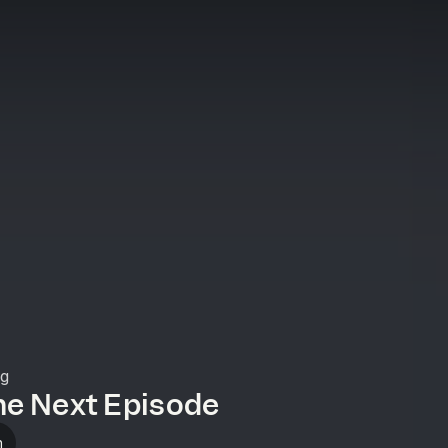
ng
he Next Episode
n