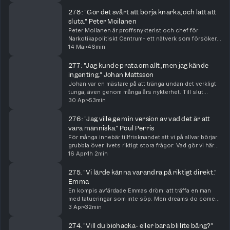
som en kändis har sagt. Ordet dopaminär för...
278 : "Gör det svårt att börja knarka, och lätt att
sluta." Peter Moilanen
Peter Moilanen är proffsnykterist och chef för
Narkotikapolitiskt Centrum- ett nätverk som försöker
påverka narkotikapolitiken i en mänskligare, mer
14 Mai
46min
lösningsorienterad riktning. Han berättar om folkhä...
277 : "Jag kunde prata om allt, men jag kände
ingenting." Johan Mattsson
Johan var en mästare på att tränga undan det verkligt
tunga, även genom många års nykterhet. Till slut
funkade det inte längre. Tack vare mod, tillit och en
30 Apr
53min
envis längtan efter att få vara hela sig sj...
276 : "Jag ville ge min version av vad det är att
vara människa." Poul Perris
För många innebär tillfrisknandet att vi på allvar börjar
grubbla över livets riktigt stora frågor: Vad gör vi här?
Varför? Och vad finns egentligen, utöver det vi kan se
16 Apr
1h 2min
med ögonen? Poul Perris är lä...
275. "Vi lärde känna varandra på riktigt direkt."
Emma
En kompis avfärdade Emmas dröm: att träffa en man
med tatueringar som inte söp. Men dreams do come
true! Idag lever Emma med en person som är både
3 Apr
32min
aktiv i 12-stegsprogrammet och gaddad i ansiktet.
Hon...
274. "Vill du biohacka- eller bara bli lite bäng?"