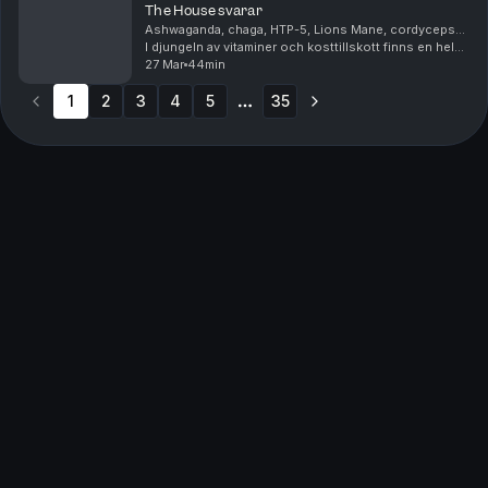
The House svarar
Ashwaganda, chaga, HTP-5, Lions Mane, cordyceps...
I djungeln av vitaminer och kosttillskott finns en hel
del att snava på för en beroendeperson. The Houses
27 Mar
44min
egen Markus Enochson går igenom några av de...
1
2
3
4
5
35
More pages