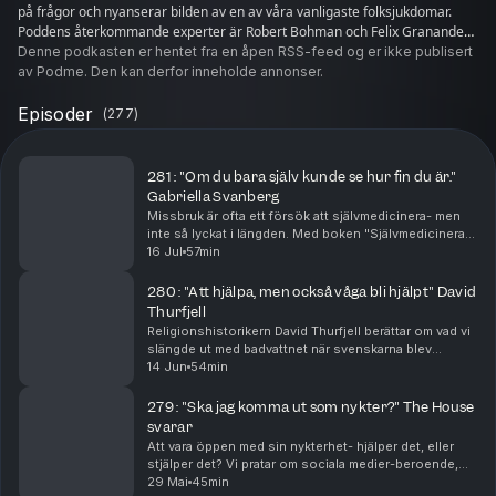
på frågor och nyanserar bilden av en av våra vanligaste folksjukdomar.
Poddens återkommande experter är Robert Bohman och Felix Granander
från The House. De delar med sig av sin kunskap och sina erfarenheter,
Denne podkasten er hentet fra en åpen RSS-feed og er ikke publisert
och svarar på lyssnarfrågor. Har du förslag på en gäst eller en fråga till
av Podme. Den kan derfor inneholde annonser.
Robert och Felix? Maila: info@thehouserehab.com
Episoder
(
277
)
281 : "Om du bara själv kunde se hur fin du är."
Gabriella Svanberg
Missbruk är ofta ett försök att självmedicinera- men
inte så lyckat i längden. Med boken "Självmedicinera
din hjärna" laddar neuropsykologen Gabriella
16 Jul
57min
Svanberg om begreppet. Hon ger förslag på enkla m...
280 : "Att hjälpa, men också våga bli hjälpt" David
Thurfjell
Religionshistorikern David Thurfjell berättar om vad vi
slängde ut med badvattnet när svenskarna blev
världens mest sekulariserade folk, och kommer med
14 Jun
54min
förslag på hur andlighet kan se ut istället. Ett...
279 : "Ska jag komma ut som nykter?" The House
svarar
Att vara öppen med sin nykterhet- hjälper det, eller
stjälper det? Vi pratar om sociala medier-beroende,
den specifika substansen cocaetyl och en smart grej
29 Mai
45min