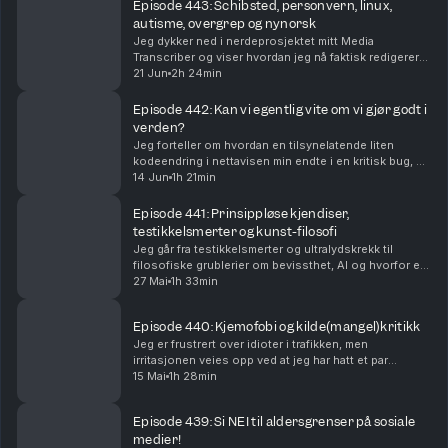
Episode 443: Schibsted, personvern, linux,
autisme, overgrep og nynorsk
Jeg dykker ned i nerdeprosjektet mitt Media
Transcriber og viser hvordan jeg nå faktisk redigerer
hele podkastepisoder rett i transkripsjonen. Hvordan
21 Jun
2h 24min
funker semantisk søk på hundrevis av episoder, au...
Episode 442: Kan vi egentlig vite om vi gjør godt i
verden?
Jeg forteller om hvordan en tilsynelatende liten
kodeendring i nettavisen min endte i en kritisk bug, og
hvordan jeg faktisk brukte KI til å finne feilen midt
14 Jun
1h 21min
under en livestream. Samtidig deler jeg e...
Episode 441: Prinsippløse kjendiser,
testikkelsmerter og kunst-filosofi
Jeg går fra testikkelsmerter og ultralydskrekk til
filosofiske grublerier om bevissthet, AI og hvorfor et
ekte Munch-maleri føles “magisk” selv om kopien ser
27 Mai
1h 33min
helt lik ut. Underveis forteller jeg hvord...
Episode 440: Kjemofobi og kilde(mangel)kritikk
Jeg er frustrert over idioter i trafikken, men
irritasjonen veies opp ved at jeg har hatt et par
fotooppdrag siste uken som har vært veldig
15 Mai
1h 28min
tilfredsstillende. Ellers blir det en del prat om
Facebook-l...
Episode 439: Si NEI til aldersgrenser på sosiale
medier!