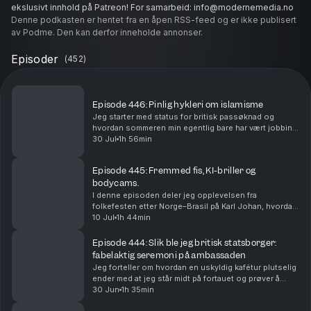
ekslusivt innhold på Patreon! For samarbeid: info@modernemedia.no
Denne podkasten er hentet fra en åpen RSS-feed og er ikke publisert
av Podme. Den kan derfor inneholde annonser.
Episoder
(
452
)
Episode 446: Pinlig hykleri om islamisme
Jeg starter med status for britisk passøknad og
hvordan sommeren min egentlig bare har vært jobbing,
før jeg går inn i hvordan AI mer eller mindre har
30 Jul
1h 56min
overtatt all koding for meg. Jeg forteller om hvo...
Episode 445: Fremmed fis, KI-briller og
bodycams.
I denne episoden deler jeg opplevelsen fra
folkefesten etter Norge–Brasil på Karl Johan, hvordan
jeg endte opp med Leica-kamera og blits midt i
10 Jul
1h 44min
kaoset, og historien bak bildet av Yasmin i bunad med
ha...
Episode 444: Slik ble jeg britisk statsborger:
fabelaktig seremoni på ambassaden
Jeg forteller om hvordan en uskyldig kafétur plutselig
ender med at jeg står midt på fortauet og prøver å
redde en skadet måkeunge, og hva jeg lærer av
30 Jun
1h 35min
Fugleadvokatene om hva man egentlig skal gjøre n...