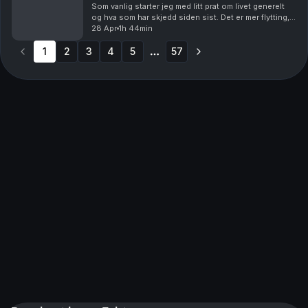
Som vanlig starter jeg med litt prat om livet generelt
og hva som har skjedd siden sist. Det er mer flytting,
jordskjelv, medisiner, foto og beboerparkering. Men
28 Apr
1h 44min
hoveddelen av episoden handler om skje...
1
2
3
4
5
57
More pages