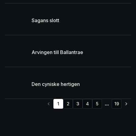
Sagans slott
Arvingen till Ballantrae
Den cyniske hertigen
1
2
3
4
5
19
More pages