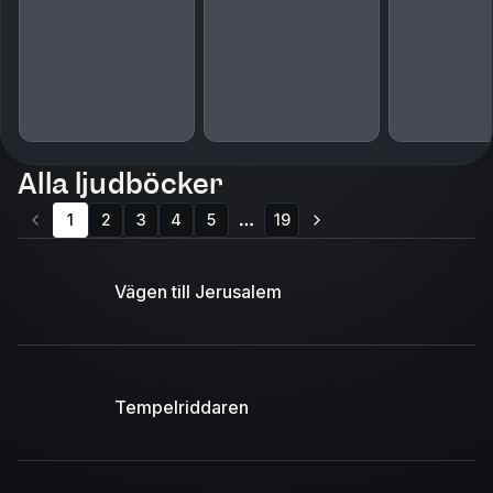
Alla ljudböcker
1
2
3
4
5
19
More pages
Vägen till Jerusalem
Tempelriddaren