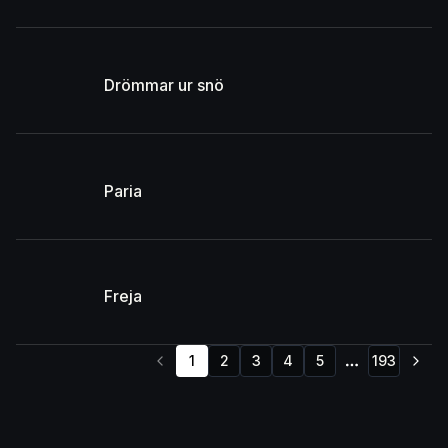
Drömmar ur snö
Paria
Freja
1
2
3
4
5
193
More pages