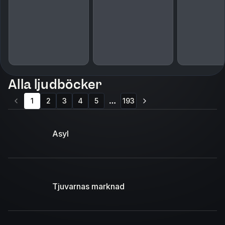
Alla ljudböcker
1
2
3
4
5
193
More pages
Asyl
Tjuvarnas marknad